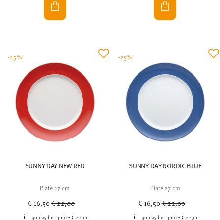
-25%
-25%
SUNNY DAY NEW RED
SUNNY DAY NORDIC BLUE
Plate 27 cm
Plate 27 cm
Price reduced from
to
Price reduced from
to
€ 16,50
€ 22,00
€ 16,50
€ 22,00
30-day best price:
€ 22,00
30-day best price:
€ 22,00