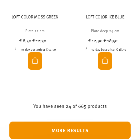
LOFT COLOR MOSS GREEN
LOFT COLOR ICE BLUE
Plate 22 cm
Plate deep 24 cm
Price reduced from
to
Price reduced from
to
€ 8,50
€ 12,50
€ 12,90
€ 18,50
30-day best price:
€ 12,50
30-day best price:
€ 18,50
You have seen 24 of 665 products
MORE RESULTS