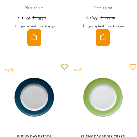
Plate 22 cm
Plate 27 cm
Price reduced from
to
Price reduced from
to
€ 12,50
€ 15,50
€ 16,50
€ 22,00
30-day best price:
€ 15,50
30-day best price:
€ 22,00
-19%
-19%
SUNNY DAY PETROL
SUNNY DAY APPLE GREEN