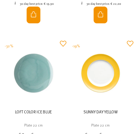
30-day best price:
€ 19,90
30-day best price:
€ 22,00
-32%
-19%
LOFT COLOR ICE BLUE
SUNNY DAY YELLOW
Plate 22 cm
Plate 22 cm
Price reduced from
to
Price reduced from
to