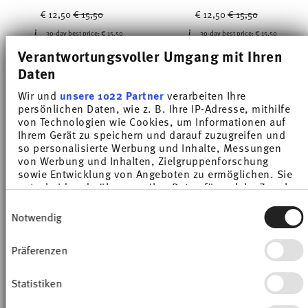
Price reduced from
to
Price reduced from
to
€ 12,50
€ 15,50
€ 12,50
€ 15,50
30-day best price:
€ 15,50
30-day best price:
€ 15,50
Verantwortungsvoller Umgang mit Ihren
Daten
Wir und
unsere 1022 Partner
verarbeiten Ihre
persönlichen Daten, wie z. B. Ihre IP-Adresse, mithilfe
von Technologien wie Cookies, um Informationen auf
-19%
-30%
Ihrem Gerät zu speichern und darauf zuzugreifen und
so personalisierte Werbung und Inhalte, Messungen
von Werbung und Inhalten, Zielgruppenforschung
sowie Entwicklung von Angeboten zu ermöglichen. Sie
entscheiden darüber, wer Ihre Daten für welche Zwecke
nutzt. Sie können Ihre Einwilligung jederzeit über die
Einwilligungsauswahl
Cookie-Erklärung oder durch Klicken auf das Privacy
Notwendig
Trigger Symbol ändern oder widerrufen
Präferenzen
Wenn Sie es erlauben, würden wir auch gerne:
Informationen über Ihre geografische Lage
erfassen, welche bis auf einige Meter genau sein
Statistiken
SUNNY DAY GREIGE
LOFT COLOR MOSS GREEN
können
Ihr Gerät durch aktives Scannen nach