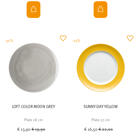
-30%
-25%
LOFT COLOR MOON GREY
SUNNY DAY YELLOW
Plate 28 cm
Plate 27 cm
Price reduced from
to
Price reduced from
to
€ 13,90
€ 19,90
€ 16,50
€ 22,00