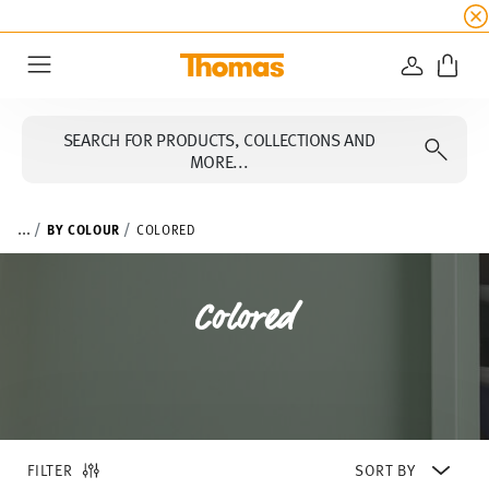
SUMMER SALE
☀️ Up to 45% discount on all Tho
LOGIN
Menu
SEARCH FOR PRODUCTS, COLLECTIONS AND
MORE...
...
BY COLOUR
COLORED
Colored
FILTER