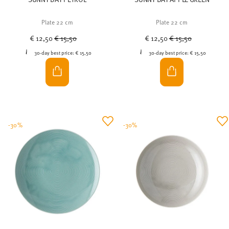
Plate 22 cm
Plate 22 cm
Price reduced from
to
Price reduced from
to
€ 12,50
€ 15,50
€ 12,50
€ 15,50
30-day best price:
€ 15,50
30-day best price:
€ 15,50
-30%
-30%