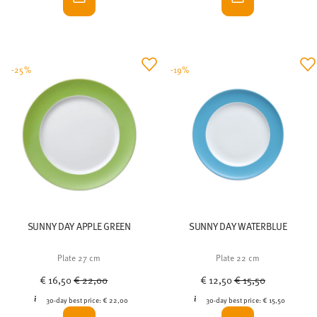
-25%
-19%
SUNNY DAY APPLE GREEN
SUNNY DAY WATERBLUE
Plate 27 cm
Plate 22 cm
Price reduced from
to
Price reduced from
to
€ 16,50
€ 22,00
€ 12,50
€ 15,50
30-day best price:
€ 22,00
30-day best price:
€ 15,50