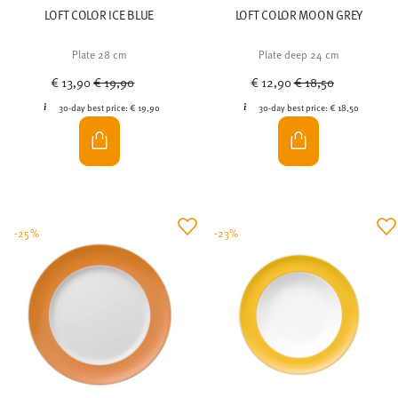
LOFT COLOR ICE BLUE
LOFT COLOR MOON GREY
Plate 28 cm
Plate deep 24 cm
Price reduced from
to
Price reduced from
to
€ 13,90
€ 19,90
€ 12,90
€ 18,50
30-day best price:
€ 19,90
30-day best price:
€ 18,50
-25%
-23%