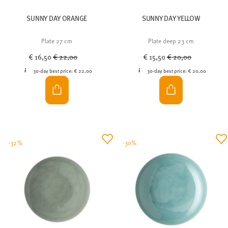
SUNNY DAY ORANGE
SUNNY DAY YELLOW
Plate 27 cm
Plate deep 23 cm
Price reduced from
to
Price reduced from
to
€ 16,50
€ 22,00
€ 15,50
€ 20,00
30-day best price:
€ 22,00
30-day best price:
€ 20,00
-32%
-30%