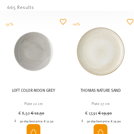
665 Results
-32%
-10%
LOFT COLOR MOON GREY
THOMAS NATURE SAND
Plate 22 cm
Plate 27 cm
Price reduced from
to
Price reduced from
to
€ 8,50
€ 12,50
€ 17,91
€ 19,90
30-day best price:
€ 12,50
30-day best price:
€ 19,90