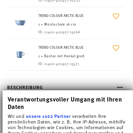
TREND COLOUR ARCTIC BLUE
1 × Müslischale 16 cm
ID:
11400-401927-15266
TREND COLOUR ARCTIC BLUE
1 × Becher mit Henkel groß
ID:
11400-401927-15571
BESCHREIBUNG
Verantwortungsvoller Umgang mit Ihren
Daten
Thomas Trend Colour Arctic Blue Frühstücksset 3-
Wir und
unsere 1022 Partner
verarbeiten Ihre
tlg., Porzellan. Trend gilt weltweit als eines der
persönlichen Daten, wie z. B. Ihre IP-Adresse, mithilfe
von Technologien wie Cookies, um Informationen auf
beliebtesten Service für den alltäglichen Gebrauch.
Ihrem Gerät zu speichern und darauf zuzugreifen und