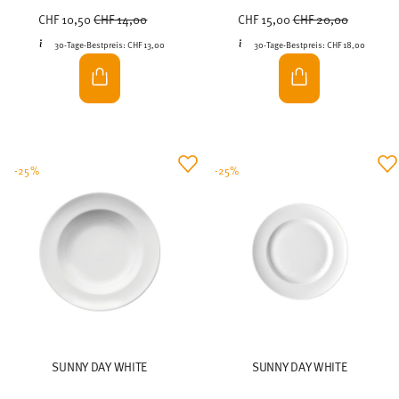
Price reduced from
to
Price reduced from
to
CHF 10,50
CHF 14,00
CHF 15,00
CHF 20,00
30-Tage-Bestpreis:
CHF 13,00
30-Tage-Bestpreis:
CHF 18,00
-25%
-25%
SUNNY DAY WHITE
SUNNY DAY WHITE