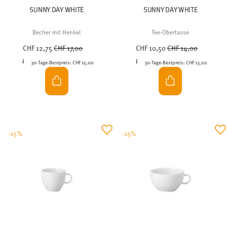
SUNNY DAY WHITE
SUNNY DAY WHITE
Becher mit Henkel
Tee-Obertasse
Price reduced from
to
Price reduced from
to
CHF 12,75
CHF 17,00
CHF 10,50
CHF 14,00
30-Tage-Bestpreis:
CHF 15,00
30-Tage-Bestpreis:
CHF 13,00
-25%
-25%