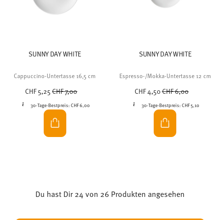
SUNNY DAY WHITE
SUNNY DAY WHITE
Cappuccino-Untertasse 16,5 cm
Espresso-/Mokka-Untertasse 12 cm
Price reduced from
to
Price reduced from
to
CHF 5,25
CHF 7,00
CHF 4,50
CHF 6,00
30-Tage-Bestpreis:
CHF 6,00
30-Tage-Bestpreis:
CHF 5,10
Du hast Dir 24 von 26 Produkten angesehen