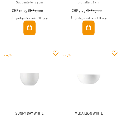
Suppenteller 23 cm
Brotteller 18 cm
Price reduced from
to
Price reduced from
to
CHF 12,75
CHF 17,00
CHF 9,75
CHF 13,00
30-Tage-Bestpreis:
CHF 15,50
30-Tage-Bestpreis:
CHF 11,50
-25%
-25%
SUNNY DAY WHITE
MEDAILLON WHITE