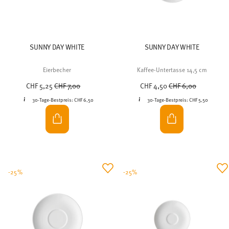
SUNNY DAY WHITE
SUNNY DAY WHITE
Eierbecher
Kaffee-Untertasse 14,5 cm
Price reduced from
to
Price reduced from
to
CHF 5,25
CHF 7,00
CHF 4,50
CHF 6,00
30-Tage-Bestpreis:
CHF 6,50
30-Tage-Bestpreis:
CHF 5,50
-25%
-25%