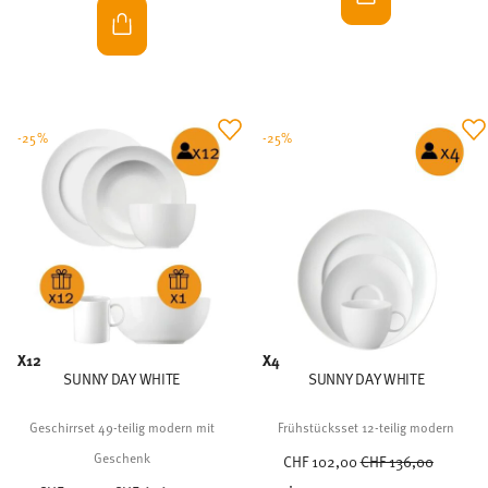
-25%
-25%
X12
X4
SUNNY DAY WHITE
SUNNY DAY WHITE
Geschirrset 49-teilig modern mit
Frühstücksset 12-teilig modern
Price reduced from
to
Geschenk
CHF 102,00
CHF 136,00
Price reduced from
to