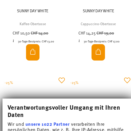
SUNNY DAY WHITE
SUNNY DAY WHITE
Kaffee-Obertasse
Cappuccino-Obertasse
Price reduced from
to
Price reduced from
to
CHF 10,50
CHF 14,00
CHF 14,25
CHF 19,00
30-Tage-Bestpreis:
CHF 13,00
30-Tage-Bestpreis:
CHF 17,00
-25%
-25%
Verantwortungsvoller Umgang mit Ihren
Daten
Wir und
unsere 1022 Partner
verarbeiten Ihre
persönlichen Daten, wie z. B. Ihre IP-Adresse, mithilfe