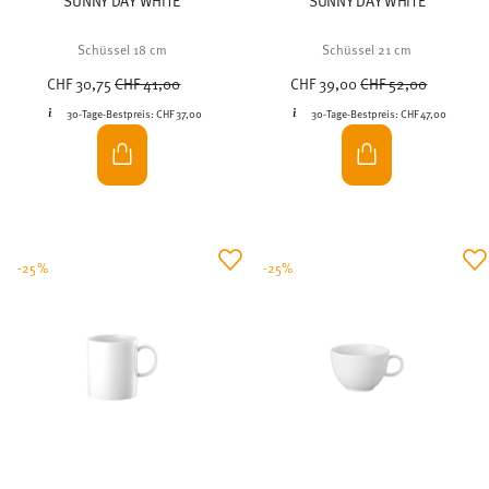
SUNNY DAY WHITE
SUNNY DAY WHITE
Schüssel 18 cm
Schüssel 21 cm
Price reduced from
to
Price reduced from
to
CHF 30,75
CHF 41,00
CHF 39,00
CHF 52,00
30-Tage-Bestpreis:
CHF 37,00
30-Tage-Bestpreis:
CHF 47,00
-25%
-25%