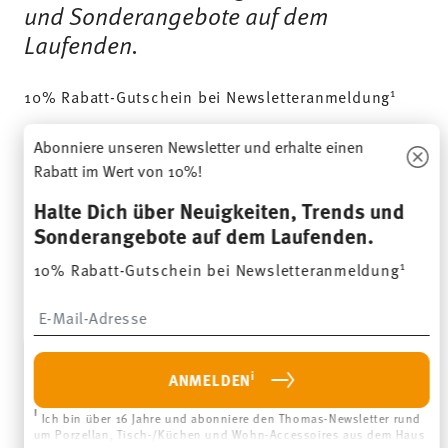
und Sonderangebote auf dem
Laufenden.
1
10% Rabatt-Gutschein bei Newsletteranmeldung
Insert your email to register for the newsletters
Abonniere unseren Newsletter und erhalte einen
Rabatt im Wert von 10%!
i
Halte Dich über Neuigkeiten, Trends und
ANMELDEN
Sonderangebote auf dem Laufenden.
i
1
10% Rabatt-Gutschein bei Newsletteranmeldung
Ich bin über 16 Jahre und abonniere den Thomas-Newsletter rund
um Porzellan, Tisch-/Küchen und Wohn-Accessoires aus dem Haus
der Rosenthal GmbH. Abmeldung ist jederzeit mit Wirkung für die
Insert your email to register for the newsletters
Zukunft möglich über den Abmeldelink im Newsletter. Weitere Infos
unter:
Datenschutz
.
WIE KÖNNEN WIR DIR HELFEN?
i
ANMELDEN
i
Ich bin über 16 Jahre und abonniere den Thomas-Newsletter rund
RECHTLICHES & DATENSCHUTZ
um Porzellan, Tisch-/Küchen und Wohn-Accessoires aus dem Haus