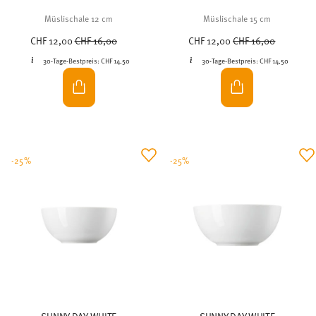
Müslischale 12 cm
Müslischale 15 cm
Price reduced from
to
Price reduced from
to
CHF 12,00
CHF 16,00
CHF 12,00
CHF 16,00
30-Tage-Bestpreis:
CHF 14,50
30-Tage-Bestpreis:
CHF 14,50
-25%
-25%