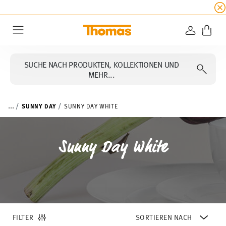
SUMMER SALE
EXTRA 5% Rabatt ☀️ Bis zum 16. A
ANMELD
Menu
SUCHE NACH PRODUKTEN, KOLLEKTIONEN UND
MEHR...
...
SUNNY DAY
SUNNY DAY WHITE
Sunny Day White
FILTER