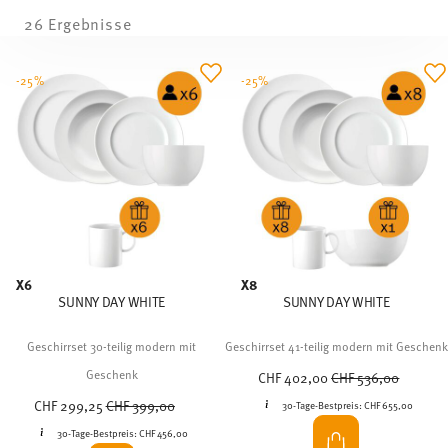
26 Ergebnisse
-25%
-25%
X6
X8
SUNNY DAY WHITE
SUNNY DAY WHITE
Geschirrset 30-teilig modern mit
Geschirrset 41-teilig modern mit Geschenk
Price reduced from
to
Geschenk
CHF 402,00
CHF 536,00
Price reduced from
to
CHF 299,25
CHF 399,00
30-Tage-Bestpreis:
CHF 655,00
30-Tage-Bestpreis:
CHF 456,00