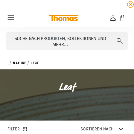
SUMMER SALE
EXTRA 5% Rabatt ☀️ Bis zum 16. A
ANMELD
Menu
SUCHE NACH PRODUKTEN, KOLLEKTIONEN UND
MEHR...
...
NATURE
LEAF
Leaf
FILTER