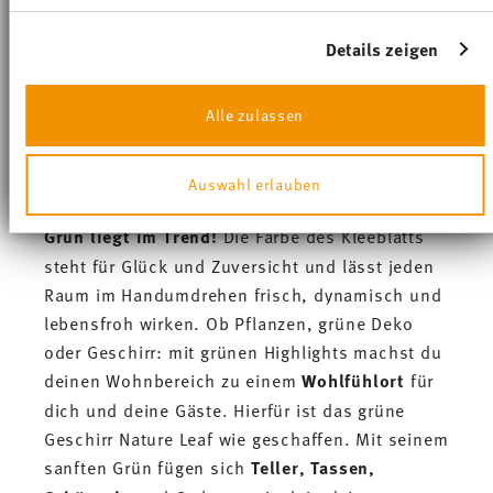
Salate... und natürlich auf den Frühling! Die
Erfahren Sie mehr darüber, wie Ihre persönlichen Daten
besondere Farblinie der beliebten
Thomas
verarbeitet werden, und legen Sie Ihre Präferenzen im
Details zeigen
Nature Kollektion
harmoniert wunderbar mit
Abschnitt Einzelheiten
fest.
dem
Naturmaterial Steinzeug
und sorgt so für
Wir verwenden Cookies, um Inhalte und Anzeigen zu
Alle zulassen
einen authentischen
Handmade-Look
.
personalisieren, Funktionen für soziale Medien
anbieten zu können und die Zugriffe auf unsere Website
Natur pur: Die beliebte Nature-
zu analysieren. Außerdem geben wir Informationen zu
Auswahl erlauben
Ihrer Verwendung unserer Website an unsere Partner für
Kollektion in natürlichem Grün
soziale Medien, Werbung und Analysen weiter. Unsere
Partner führen diese Informationen möglicherweise mit
Grün liegt im Trend!
Die Farbe des Kleeblatts
weiteren Daten zusammen, die Sie ihnen bereitgestellt
steht für Glück und Zuversicht und lässt jeden
haben oder die sie im Rahmen Ihrer Nutzung der
Dienste gesammelt haben.
Raum im Handumdrehen frisch, dynamisch und
lebensfroh wirken. Ob Pflanzen, grüne Deko
oder Geschirr: mit grünen Highlights machst du
deinen Wohnbereich zu einem
Wohlfühlort
für
dich und deine Gäste. Hierfür ist das grüne
Geschirr Nature Leaf wie geschaffen. Mit seinem
sanften Grün fügen sich
Teller
,
Tassen
,