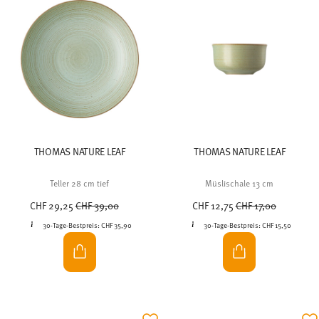
THOMAS NATURE LEAF
THOMAS NATURE LEAF
Teller 28 cm tief
Müslischale 13 cm
Price reduced from
to
Price reduced from
to
CHF 29,25
CHF 39,00
CHF 12,75
CHF 17,00
30-Tage-Bestpreis:
CHF 35,90
30-Tage-Bestpreis:
CHF 15,50