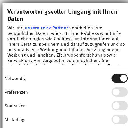
Verantwortungsvoller Umgang mit Ihren
Daten
Wir und
unsere 1022 Partner
verarbeiten Ihre
Du hast Dir 11 von 11 Produkten angesehen
persönlichen Daten, wie z. B. Ihre IP-Adresse, mithilfe
von Technologien wie Cookies, um Informationen auf
Ihrem Gerät zu speichern und darauf zuzugreifen und so
personalisierte Werbung und Inhalte, Messungen von
Werbung und Inhalten, Zielgruppenforschung sowie
Thomas Nature Leaf: der
Entwicklung von Angeboten zu ermöglichen. Sie
natürliche Tisch-Look in zartem
entscheiden darüber, wer Ihre Daten für welche Zwecke
nutzt. Sie können Ihre Einwilligung jederzeit über die
Grün
Einwilligungsauswahl
Cookie-Erklärung oder durch Klicken auf das Privacy
Notwendig
Trigger Symbol ändern oder widerrufen
Mit
Thomas Nature Leaf
holst du die Farbe der
Natur und des Lebens auf den gedeckten
Präferenzen
Wenn Sie es erlauben, würden wir auch gerne:
Tisch. Der sanfte Grünton sorgt nicht nur für
Informationen über Ihre geografische Lage
erfassen, welche bis auf einige Meter genau sein
Statistiken
eine natürliche Atmosphäre, sondern macht
können
gleichzeitig Appetit auf: Pistazieneis, den
Ihr Gerät durch aktives Scannen nach
Marketing
bestimmten Merkmalen (Fingerprinting)
geliebten Matcha-Latte, auf knackig-frische
identifizieren