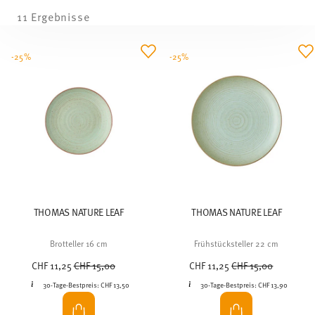
11 Ergebnisse
-25%
-25%
THOMAS NATURE LEAF
THOMAS NATURE LEAF
Brotteller 16 cm
Frühstücksteller 22 cm
Price reduced from
to
Price reduced from
to
CHF 11,25
CHF 15,00
CHF 11,25
CHF 15,00
30-Tage-Bestpreis:
CHF 13,50
30-Tage-Bestpreis:
CHF 13,90