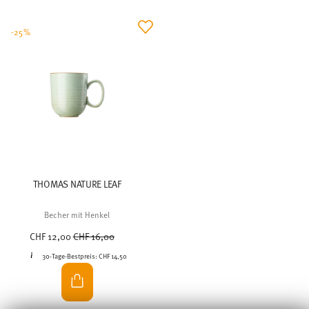
-25%
THOMAS NATURE LEAF
Becher mit Henkel
Price reduced from
to
CHF 12,00
CHF 16,00
30-Tage-Bestpreis:
CHF 14,50