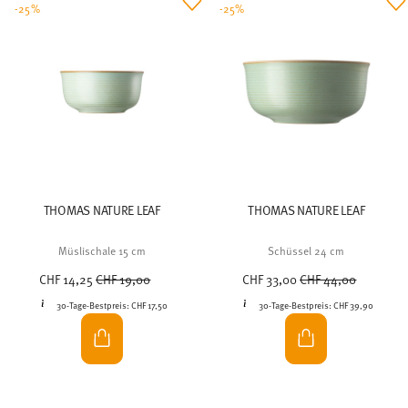
-25%
-25%
THOMAS NATURE LEAF
THOMAS NATURE LEAF
Müslischale 15 cm
Schüssel 24 cm
Price reduced from
to
Price reduced from
to
CHF 14,25
CHF 19,00
CHF 33,00
CHF 44,00
30-Tage-Bestpreis:
CHF 17,50
30-Tage-Bestpreis:
CHF 39,90