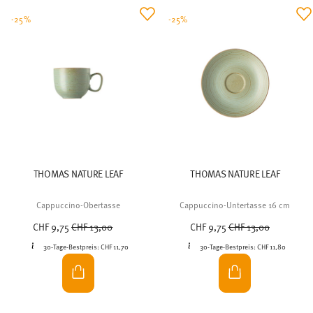
-25%
-25%
THOMAS NATURE LEAF
THOMAS NATURE LEAF
Cappuccino-Obertasse
Cappuccino-Untertasse 16 cm
Price reduced from
to
Price reduced from
to
CHF 9,75
CHF 13,00
CHF 9,75
CHF 13,00
30-Tage-Bestpreis:
CHF 11,70
30-Tage-Bestpreis:
CHF 11,80