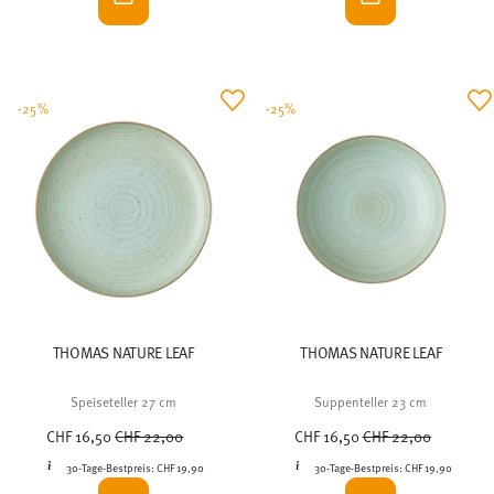
-25%
-25%
THOMAS NATURE LEAF
THOMAS NATURE LEAF
Speiseteller 27 cm
Suppenteller 23 cm
Price reduced from
to
Price reduced from
to
CHF 16,50
CHF 22,00
CHF 16,50
CHF 22,00
30-Tage-Bestpreis:
CHF 19,90
30-Tage-Bestpreis:
CHF 19,90