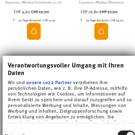
Espresso-/Mokka-Untertasse 12 cm
Espresso-/Mokka-Obertasse
Price reduced from
to
Price reduced from
to
CHF 9,60
CHF 12,00
CHF 16,80
CHF 21,00
30-Tage-Bestpreis:
CHF 11,00
30-Tage-Bestpreis:
CHF 19,00
-20%
Verantwortungsvoller Umgang mit Ihren
Daten
Wir und
unsere 1022 Partner
verarbeiten Ihre
persönlichen Daten, wie z. B. Ihre IP-Adresse, mithilfe
von Technologien wie Cookies, um Informationen auf
Ihrem Gerät zu speichern und darauf zuzugreifen und so
personalisierte Werbung und Inhalte, Messungen von
Werbung und Inhalten, Zielgruppenforschung sowie
Entwicklung von Angeboten zu ermöglichen. Sie
entscheiden darüber, wer Ihre Daten für welche Zwecke
nutzt. Sie können Ihre Einwilligung jederzeit über die
SUNNY DAY GREIGE
Einwilligungsauswahl
Cookie-Erklärung oder durch Klicken auf das Privacy