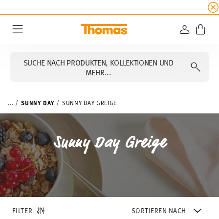
SUMMER SALE
☀️ 20% Rabatt auf alle Thomas Ko
ANMELD
Menu
SUCHE NACH PRODUKTEN, KOLLEKTIONEN UND
MEHR...
...
SUNNY DAY
SUNNY DAY GREIGE
Sunny Day Greige
FILTER