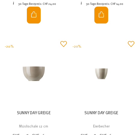
30-Tage-Bestpreis:
CHF 24,00
30-Tage-Bestpreis:
CHF 14,00
-20%
-20%
SUNNY DAY GREIGE
SUNNY DAY GREIGE
Müslischale 12 cm
Eierbecher
Price reduced from
to
Price reduced from
to