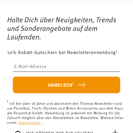
Services
Footer
Halte Dich über Neuigkeiten, Trends
und Sonderangebote auf dem
Laufenden.
1
10% Rabatt-Gutschein bei Newsletteranmeldung
Insert your email to register for the newsletters
i
ANMELDEN
i
Ich bin über 16 Jahre und abonniere den Thomas-Newsletter rund
um Porzellan, Tisch-/Küchen und Wohn-Accessoires aus dem Haus
der Rosenthal GmbH. Abmeldung ist jederzeit mit Wirkung für die
Zukunft möglich über den Abmeldelink im Newsletter. Weitere Infos
unter:
Datenschutz
.
WIE KÖNNEN WIR DIR HELFEN?