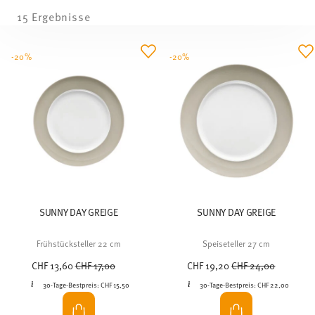
15 Ergebnisse
-20%
-20%
SUNNY DAY GREIGE
SUNNY DAY GREIGE
Frühstücksteller 22 cm
Speiseteller 27 cm
Price reduced from
to
Price reduced from
to
CHF 13,60
CHF 17,00
CHF 19,20
CHF 24,00
30-Tage-Bestpreis:
CHF 15,50
30-Tage-Bestpreis:
CHF 22,00