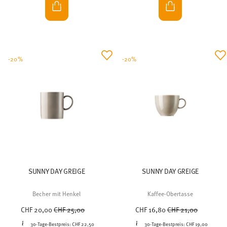
-20%
-20%
SUNNY DAY GREIGE
SUNNY DAY GREIGE
Becher mit Henkel
Kaffee-Obertasse
Price reduced from
to
Price reduced from
to
CHF 20,00
CHF 25,00
CHF 16,80
CHF 21,00
30-Tage-Bestpreis:
CHF 22,50
30-Tage-Bestpreis:
CHF 19,00