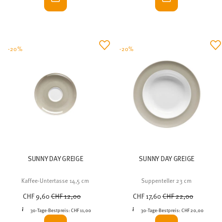
-20%
-20%
SUNNY DAY GREIGE
SUNNY DAY GREIGE
Kaffee-Untertasse 14,5 cm
Suppenteller 23 cm
Price reduced from
to
Price reduced from
to
CHF 9,60
CHF 12,00
CHF 17,60
CHF 22,00
30-Tage-Bestpreis:
CHF 11,00
30-Tage-Bestpreis:
CHF 20,00