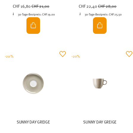
Price reduced from
to
Price reduced from
to
CHF 16,80
CHF 21,00
CHF 22,40
CHF 28,00
30-Tage-Bestpreis:
CHF 19,00
30-Tage-Bestpreis:
CHF 25,50
-20%
-20%
SUNNY DAY GREIGE
SUNNY DAY GREIGE