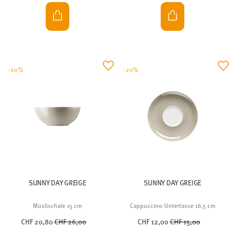
-20%
-20%
SUNNY DAY GREIGE
SUNNY DAY GREIGE
Müslischale 15 cm
Cappuccino-Untertasse 16,5 cm
Price reduced from
to
Price reduced from
to
CHF 20,80
CHF 26,00
CHF 12,00
CHF 15,00