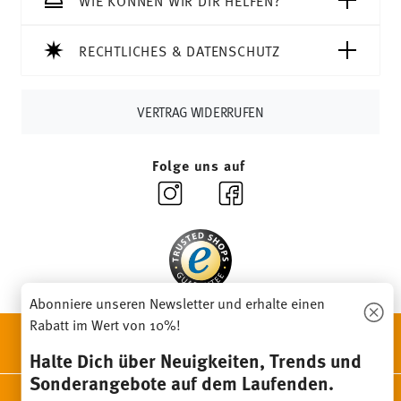
RECHTLICHES & DATENSCHUTZ
VERTRAG WIDERRUFEN
Folge uns auf
Abonniere unseren Newsletter und erhalte einen
Rabatt im Wert von 10%!
ENTDECKE UNSERE MARKEN
Design & Funktionalität für Dein Zuhause
Halte Dich über Neuigkeiten, Trends und
Sonderangebote auf dem Laufenden.
Homepage
AGB
Datenschutzhinweise
Impressum