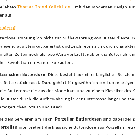
Thomas Trend Kollektion
beliebten
– mit den modernen Design-But
er auf.
 modern?
erdose ursprünglich nicht zur Aufbewahrung von Butter diente, s
iegend aus Steingut gefertigt und zeichneten sich durch charakte
alten Zeiten noch als lose Ware verkauft, gab es die Butter als un
llen Revolution im Handel zu kaufen.
lassischen Butterdose
. Diese besteht aus einer länglichen Schale 
Butterstück passt. Dazu gehört für gewöhnlich ein kuppelartiger o
 die Butterdose nie aus der Mode kam und zu einem Klassiker des 
ie Butter durch die Aufbewahrung in der Butterdose länger haltba
remdgerüchen, Staub und Dreck.
ose dem Servieren am Tisch.
Porzellan Butterdosen
sind dabei der
z
orzellan
interpretiert die klassische Butterdose aus Porzellan ne