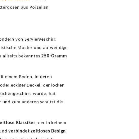
terdosen aus Porzellan
ondern von Serviergeschirr.
ristische Muster und aufwendige
s allseits bekanntes
250-Gramm
mit einem Boden, in deren
der eckiger Deckel, der locker
Küchengeschirrs wurde, hat
r und zum anderen schützt die
eitlose Klassiker
, der in keinem
u und
verbindet zeitloses Design