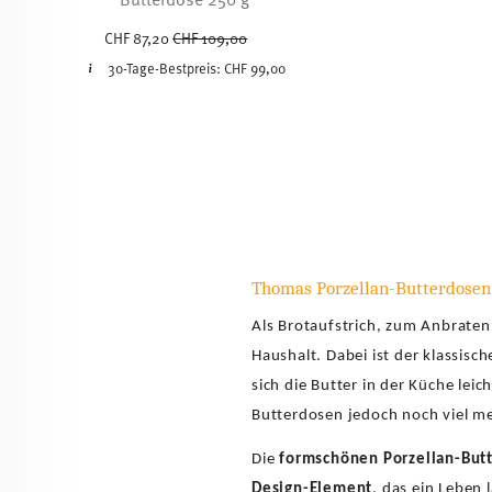
Price reduced from
to
CHF 87,20
CHF 109,00
30-Tage-Bestpreis:
CHF 99,00
Thomas Porzellan-Butterdosen
Als Brotaufstrich, zum Anbraten,
Haushalt. Dabei ist der klassisc
sich die Butter in der Küche lei
Butterdosen jedoch noch viel me
Die
formschönen Porzellan-But
Design-Element
, das ein Leben