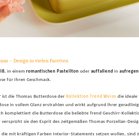
mas – Design in vielen Facetten
iß
, in einem
romantischen Pastellton
oder
auffallend
in
aufregen
ose für Ihren Geschmack.
Kollektion Trend Weiss
r
ist die Thomas Butterdose der
die ideale 
rdose in vollem Glanz erstrahlen und wirkt aufgrund ihrer geradlin
h komplettiert die Butterdose die beliebte Trend Geschirr-Kollektio
 versprüht sie den Esprit des zeitgemäßen Thomas Porzellan-Desig
, die mit kräftigen Farben Interior-Statements setzen wollen, sind 