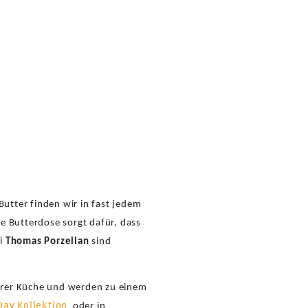
Butter finden wir in fast jedem
ie Butterdose sorgt dafür, dass
ei
Thomas Porzellan
sind
hrer Küche und werden zu einem
Day Kollektion
oder in