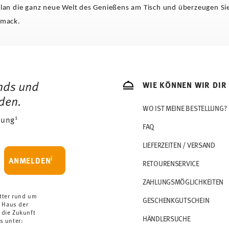
llan die ganz neue Welt des Genießens am Tisch und überzeugen Si
hmack.
ends und
WIE KÖNNEN WIR DIR
den.
WO IST MEINE BESTELLUNG?
1
dung
FAQ
LIEFERZEITEN / VERSAND
i
ANMELDEN
RETOURENSERVICE
ZAHLUNGSMÖGLICHKEITEN
tter rund um
GESCHENKGUTSCHEIN
 Haus der
 die Zukunft
HÄNDLERSUCHE
s unter: