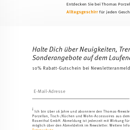
Entdecken Sie bei Thomas Porze
Alltagsgeschirr
für jeden Gesc
Services
Footer
Halte Dich über Neuigkeiten, Tr
Sonderangebote auf dem Laufen
10% Rabatt-Gutschein bei Newsletteranmel
Insert your email to register for the newsletters
i
Ich bin über 16 Jahre und abonniere den Thomas-Newsle
Porzellan, Tisch-/Küchen und Wohn-Accessoires aus dem
Rosenthal GmbH. Abmeldung ist jederzeit mit Wirkung für
möglich über den Abmeldelink im Newsletter. Weitere Info
Datenschutz
.