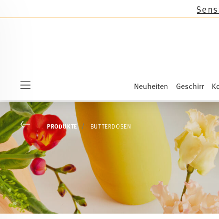
e Neuheiten Sandora, Sensai & Kids!
Shop now!
Neuheiten
Geschirr
Ko
Menu
Go back
PRODUKTE
BUTTERDOSEN