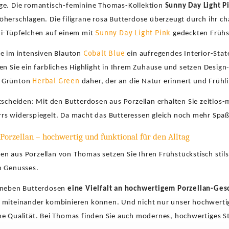
ge. Die romantisch-feminine Thomas-Kollektion
Sunny Day Light P
öherschlagen. Die filigrane rosa Butterdose überzeugt durch ihr ch
Sunny Day Light Pink
 i-Tüpfelchen auf einem mit
gedeckten Frühs
Cobalt Blue
se im intensiven Blauton
ein aufregendes Interior-Sta
fen Sie ein farbliches Highlight in Ihrem Zuhause und setzen Desig
Herbal Green
n Grünton
daher, der an die Natur erinnert und Frühl
tscheiden: Mit den Butterdosen aus Porzellan erhalten Sie zeitlos-m
rs widerspiegelt. Da macht das Butteressen gleich noch mehr Spaß
orzellan – hochwertig und funktional für den Alltag
n aus Porzellan von Thomas setzen Sie Ihren Frühstückstisch stils
n Genusses.
e neben Butterdosen
eine Vielfalt an hochwertigem Porzellan-Gesc
n miteinander kombinieren können.
Und nicht nur unser hochwertig
ne Qualität. Bei Thomas finden Sie auch modernes, hochwertiges St