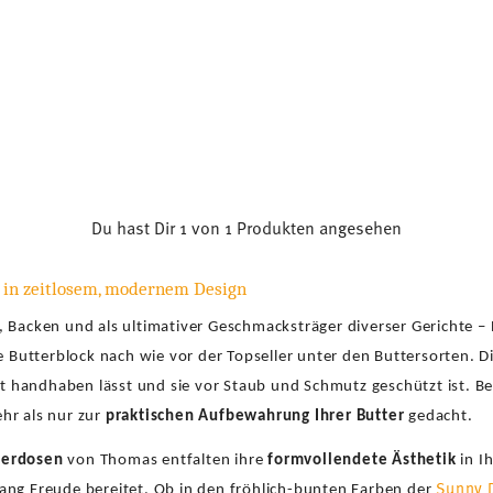
Du hast Dir 1 von 1 Produkten angesehen
 in zeitlosem, modernem Design
 Backen und als ultimativer Geschmacksträger diverser Gerichte – 
he Butterblock nach wie vor der Topseller unter den Buttersorten. D
cht handhaben lässt und sie vor Staub und Schmutz geschützt ist. B
hr als nur zur
praktischen Aufbewahrung Ihrer Butter
gedacht.
terdosen
von Thomas entfalten ihre
formvollendete Ästhetik
in I
Sunny 
 lang Freude bereitet. Ob in den fröhlich-bunten Farben der