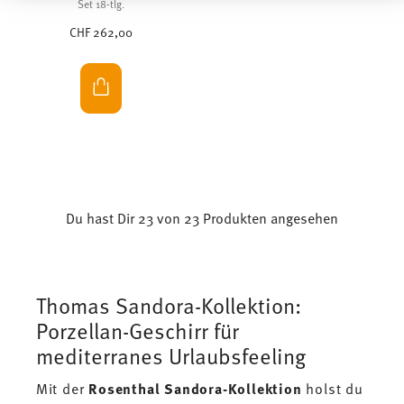
haben oder die sie im Rahmen Ihrer Nutzung der
Set 18-tlg.
Dienste gesammelt haben.
CHF 262,00
Du hast Dir 23 von 23 Produkten angesehen
Thomas Sandora-Kollektion:
Porzellan-Geschirr für
mediterranes Urlaubsfeeling
Mit der
Rosenthal Sandora-Kollektion
holst du