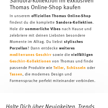
Sandora-Kollektion im exklusiven
Thomas Online-Shop kaufen
In unserem
offiziellen Thomas Online-Shop
findest du die komplette
Sandora-Kollektion
.
Hole dir
sommerliche Vibes
nach Hause und
zelebriere mit deinen Liebsten besondere
Momente im Alltag. Du liebst
stylisches
Porzellan
? Dann entdecke
weiteres
mediterranes Geschirr
sowie die
vielfältigen
Geschirr-Kollektionen
von Thomas und finde
passende Produkte wie
Teller
,
Schüsseln
oder
Tassen
, die modernes Design und
Formensprache perfekt miteinander verbinden.
Services
Footer
Halte Dich über Neuigkeiten, Trends