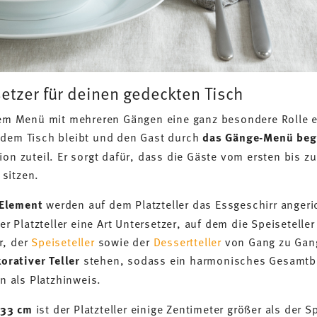
etzer für deinen gedeckten Tisch
nem Menü mit mehreren Gängen eine ganz besondere Rolle ein.
 dem Tisch bleibt und den Gast durch
das Gänge-Menü begl
ion zuteil. Er sorgt dafür, dass die Gäste vom ersten bis 
sitzen.
-Element
werden auf dem Platzteller das Essgeschirr angeri
der Platzteller eine Art Untersetzer, auf dem die Speisetelle
r, der
Speiseteller
sowie der
Dessertteller
von Gang zu Gan
korativer Teller
stehen, sodass ein harmonisches Gesamtbi
nn als Platzhinweis.
 33 cm
ist der Platzteller einige Zentimeter größer als der S