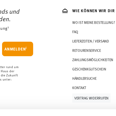
ends und
WIE KÖNNEN WIR DIR
den.
WO IST MEINE BESTELLUNG?
1
dung
FAQ
LIEFERZEITEN / VERSAND
i
ANMELDEN
RETOURENSERVICE
ZAHLUNGSMÖGLICHKEITEN
tter rund um
GESCHENKGUTSCHEIN
 Haus der
 die Zukunft
HÄNDLERSUCHE
s unter:
KONTAKT
VERTRAG WIDERRUFEN