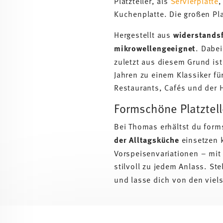
Platzteller, als
Servierplatte
,
Kuchenplatte. Die großen Pla
Hergestellt aus
widerstands
mikrowellengeeignet
. Dabe
zuletzt aus diesem Grund ist
Jahren zu einem Klassiker fü
Restaurants, Cafés und der 
Formschöne Platztel
Bei Thomas erhältst du forms
der Alltagsküche
einsetzen k
Vorspeisenvariationen – mit 
stilvoll zu jedem Anlass. Ste
und lasse dich von den viel
Services
Footer