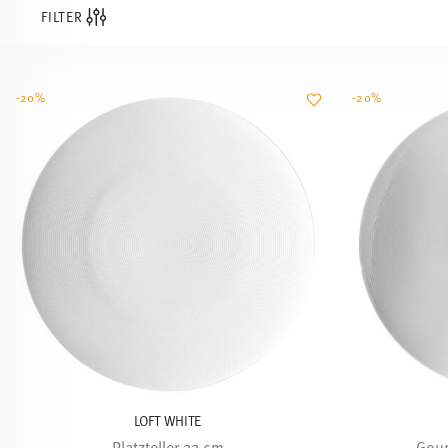
FILTER
-20%
-20%
LOFT WHITE
Platzteller 33 cm
Gour