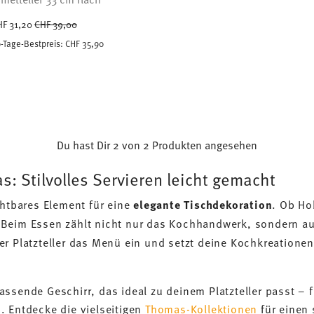
Price reduced from
to
HF 31,20
CHF 39,00
-Tage-Bestpreis:
CHF 35,90
Du hast Dir 2 von 2 Produkten angesehen
s: Stilvolles Servieren leicht gemacht
chtbares Element für eine
elegante Tischdekoration
. Ob Ho
 Beim Essen zählt nicht nur das Kochhandwerk, sondern a
er Platzteller das Menü ein und setzt deine Kochkreatione
assende Geschirr, das ideal zu deinem Platzteller passt – 
. Entdecke die vielseitigen
Thomas-Kollektionen
für einen 