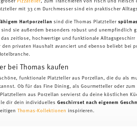
 großer
Pizzateller
, zum Tranchieren von Fisch und Fleisch 
tzteller mit 33 cm Durchmesser sind ein praktischer Alltags
fähigem Hartporzellan
sind die Thomas Platzteller
spülmas
i sind sie außerdem besonders robust und unempfindlich g
 das zeitlose, hochwertige und funktionale Alltagsgeschirr
r den privaten Haushalt avanciert und ebenso beliebt bei 
Hotelbranche.
ler bei Thomas kaufen
chöne, funktionale Platzteller aus Porzellan, die du als m
annst. Ob für das Fine Dining, als Gourmetteller oder zum
Platztellern aus Porzellan servierst du deine köstlichen 
lle dir dein individuelles
Geschirrset nach eigenem Gesch
seitigen
Thomas-Kollektionen
inspirieren.