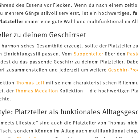
hrend des Essens vor Flecken. Wenn du nach einem zeitlo
du mehrere Gänge stilvoll servierst, ist ein hochwertiges,
f
latzteller
immer eine gute Wahl und multifunktional im All
ller zu deinem Geschirrset
 harmonisches Gesamtbild erzeugt, sollte der Platzteller z
m Einrichtungsstil passen. Vom
Suppenteller
über den
Past
ndest du das passende Geschirr zu deinem Platzteller. Dabe
arf zusammenstellen und jederzeit um weitere
Geschirr-Pro
lektion
Thomas Loft
mit seinem charakteristischen Rillenm
eil der
Thomas Medaillon
Kollektion – die hochwertigen Pla
ichte.
yle: Platzteller als funktionales Alltagsges
eets Lifestyle“ sind auch die Platzteller von Thomas nich
isch, sondern können im Alltag auch multifunktional eing