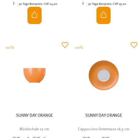
30-Tage-Bestpreis:
CHF 24,00
30-Tage-Bestpreis:
CHF 19,00
-20%
-20%
SUNNY DAY ORANGE
SUNNY DAY ORANGE
Müslischale 12 cm
Cappuccino-Untertasse 16,5 cm
Price reduced from
to
Price reduced from
to