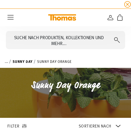
SUMMER SALE
☀️ 20% Rabatt auf alle Thomas Ko
ANMELD
Menu
SUCHE NACH PRODUKTEN, KOLLEKTIONEN UND
MEHR...
...
SUNNY DAY
SUNNY DAY ORANGE
Sunny Day Orange
FILTER