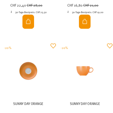
Price reduced from
to
Price reduced from
to
CHF 22,40
CHF 28,00
CHF 16,80
CHF 21,00
30-Tage-Bestpreis:
CHF 25,50
30-Tage-Bestpreis:
CHF 19,00
-20%
-20%
SUNNY DAY ORANGE
SUNNY DAY ORANGE