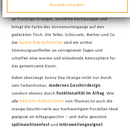
Sunny Day Orange
in ein Gefühl von
Wärme und
Auswahl erlauben
Ihrer Verwendung unserer Website an unsere Partner für
soziale Medien, Werbung und Analysen weiter. Unsere
Lebensfreude.
Dabei erinnert das Geschirr in Orange
Partner führen diese Informationen möglicherweise mit
an fruchtige Orangen, köstliche Kürbissuppe und
weiteren Daten zusammen, die Sie ihnen bereitgestellt
haben oder die sie im Rahmen Ihrer Nutzung der
bringt die Farbe des Sonnenuntergangs auf den
Dienste gesammelt haben.
gedeckten Tisch. Die Teller, Schüsseln, Becher und Co
Sunny Day Kollektion
der
sind ein echter
Stimmungsaufheller an verregneten Tagen und
schaffen eine warme und einladende Atmosphäre für
das gemeinsame Essen.
Dabei überzeugt Sunny Day Orange nicht nur durch
sein farbenfrohes,
modernes Geschirrdesign
,
sondern ebenso durch
Funktionalität im Alltag
. Wie
Geschirr-Kollektionen
alle
von Thomas ist auch die
orange Geschirrserie aus hochwertigem Porzellan ideal
geeignet als Alltagsgeschirr – und dafür gewohnt
spülmaschinenfest
und
mikrowellengeeignet
.