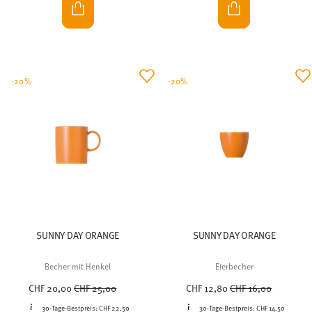
-20%
-20%
SUNNY DAY ORANGE
SUNNY DAY ORANGE
Becher mit Henkel
Eierbecher
Price reduced from
to
Price reduced from
to
CHF 20,00
CHF 25,00
CHF 12,80
CHF 16,00
30-Tage-Bestpreis:
CHF 22,50
30-Tage-Bestpreis:
CHF 14,50