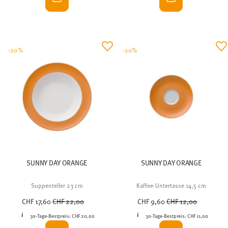
-20%
-20%
SUNNY DAY ORANGE
SUNNY DAY ORANGE
Suppenteller 23 cm
Kaffee-Untertasse 14,5 cm
Price reduced from
to
Price reduced from
to
CHF 17,60
CHF 22,00
CHF 9,60
CHF 12,00
30-Tage-Bestpreis:
CHF 20,00
30-Tage-Bestpreis:
CHF 11,00