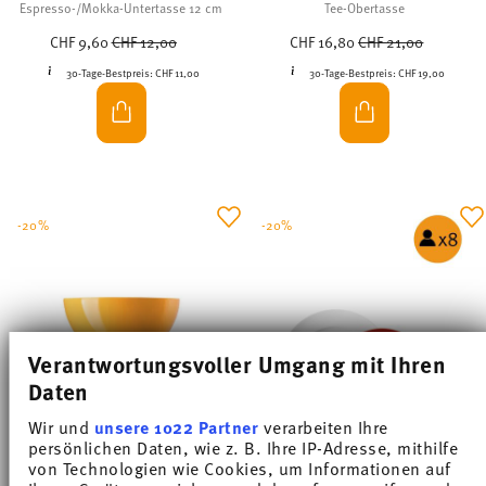
Espresso-/Mokka-Untertasse 12 cm
Tee-Obertasse
Price reduced from
to
Price reduced from
to
CHF 9,60
CHF 12,00
CHF 16,80
CHF 21,00
30-Tage-Bestpreis:
CHF 11,00
30-Tage-Bestpreis:
CHF 19,00
-20%
-20%
Verantwortungsvoller Umgang mit Ihren
Daten
Wir und
unsere 1022 Partner
verarbeiten Ihre
persönlichen Daten, wie z. B. Ihre IP-Adresse, mithilfe
X8
SUNNY DAY ORANGE
SUNNY DAY WHITE/NEW RED/ORANGE
von Technologien wie Cookies, um Informationen auf