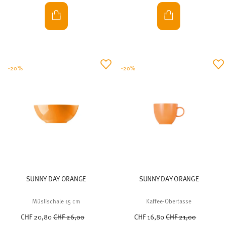
-20%
-20%
SUNNY DAY ORANGE
SUNNY DAY ORANGE
Müslischale 15 cm
Kaffee-Obertasse
Price reduced from
to
Price reduced from
to
CHF 20,80
CHF 26,00
CHF 16,80
CHF 21,00