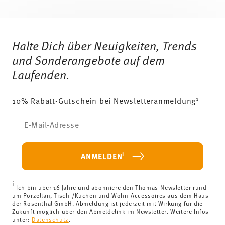
Services
Footer
Halte Dich über Neuigkeiten, Trends
und Sonderangebote auf dem
Laufenden.
1
10% Rabatt-Gutschein bei Newsletteranmeldung
Insert your email to register for the newsletters
i
ANMELDEN
i
Ich bin über 16 Jahre und abonniere den Thomas-Newsletter rund
um Porzellan, Tisch-/Küchen und Wohn-Accessoires aus dem Haus
der Rosenthal GmbH. Abmeldung ist jederzeit mit Wirkung für die
Zukunft möglich über den Abmeldelink im Newsletter. Weitere Infos
unter:
Datenschutz
.