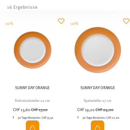
16 Ergebnisse
-20%
-20%
SUNNY DAY ORANGE
SUNNY DAY ORANGE
Frühstücksteller 22 cm
Speiseteller 27 cm
Price reduced from
to
Price reduced from
to
CHF 13,60
CHF 17,00
CHF 19,20
CHF 24,00
30-Tage-Bestpreis:
CHF 15,50
30-Tage-Bestpreis:
CHF 22,00