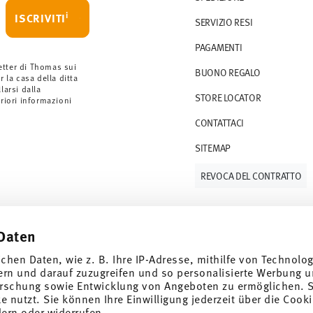
i
ISCRIVITI
SERVIZIO RESI
PAGAMENTI
etter di Thomas sui
BUONO REGALO
r la casa della ditta
arsi dalla
STORE LOCATOR
eriori informazioni
CONTATTACI
SITEMAP
REVOCA DEL CONTRATTO
Daten
Tieniti informato
ichen Daten, wie z. B. Ihre IP-Adresse, mithilfe von Technolo
ern und darauf zuzugreifen und so personalisierte Werbung u
rschung sowie Entwicklung von Angeboten zu ermöglichen. S
 nutzt. Sie können Ihre Einwilligung jederzeit über die Cooki
e speciali.
dern oder widerrufen