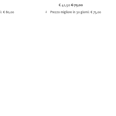
uced from
Price reduced from
to
€ 41,50
€ 75,00
ni:
€ 80,00
Prezzo migliore in 30 giorni:
€ 75,00