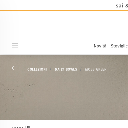
e le novità Sandora, Sensai & Kids!
Acquista ora
Novità
Stoviglie
Menu
Go back
COLLEZIONI
DAILY BOWLS
MOSS GREEN