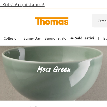
!
Cerca 
☀️ Saldi estivi
Collezioni
Sunny Day
Buono regalo
|
Is
Moss Green