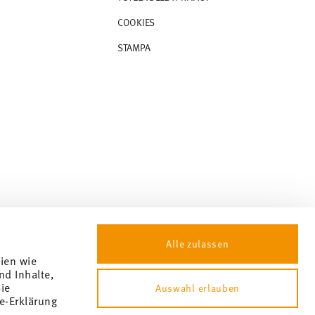
COOKIES
STAMPA
Alle zulassen
gien wie
nd Inhalte,
ie
Auswahl erlauben
e-Erklärung