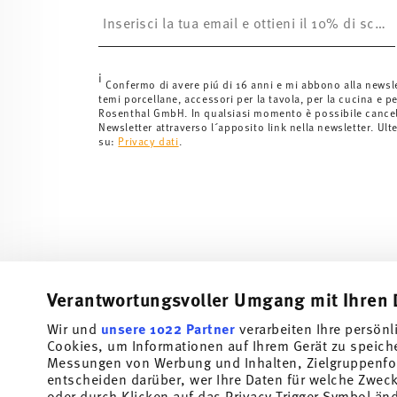
Insert your email to register for the newsletters
i
Confermo di avere piú di 16 anni e mi abbono alla newsl
temi porcellane, accessori per la tavola, per la cucina e pe
Rosenthal GmbH. In qualsiasi momento è possibile cancell
Newsletter attraverso l´apposito link nella newsletter. Ult
su:
Privacy dati
.
Verantwortungsvoller Umgang mit Ihren 
Wir und
unsere 1022 Partner
verarbeiten Ihre persönl
Cookies, um Informationen auf Ihrem Gerät zu speich
Iscriviti alla nostra newsletter e ricevi il 10% di sconto!
Messungen von Werbung und Inhalten, Zielgruppenfo
entscheiden darüber, wer Ihre Daten für welche Zwecke
Tieniti informato su novità, tendenze e offert
oder durch Klicken auf das Privacy Trigger Symbol än