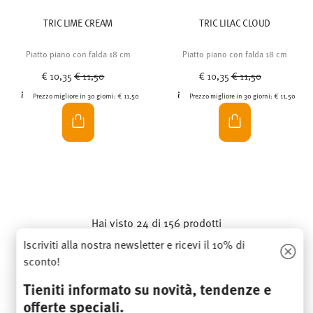
TRIC LIME CREAM
TRIC LILAC CLOUD
Piatto piano con falda 18 cm
Piatto piano con falda 18 cm
Price reduced from
to
Price reduced from
to
€ 10,35
€ 11,50
€ 10,35
€ 11,50
Prezzo migliore in 30 giorni:
€ 11,50
Prezzo migliore in 30 giorni:
€ 11,50
Hai visto 24 di 156 prodotti
Iscriviti alla nostra newsletter e ricevi il 10% di
sconto!
ALTRO
Tieniti informato su novità, tendenze e
offerte speciali.