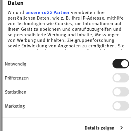
Daten
€ 19,90
€ 14,90
Wir und
unsere 1022 Partner
verarbeiten Ihre
persönlichen Daten, wie z. B. Ihre IP-Adresse, mithilfe
von Technologien wie Cookies, um Informationen auf
Ihrem Gerät zu speichern und darauf zuzugreifen und
so personalisierte Werbung und Inhalte, Messungen
von Werbung und Inhalten, Zielgruppenforschung
sowie Entwicklung von Angeboten zu ermöglichen. Sie
NEW
-25%
entscheiden darüber, wer Ihre Daten für welche Zwecke
nutzt. Sie können Ihre Einwilligung jederzeit über die
Einwilligungsauswahl
Cookie-Erklärung oder durch Klicken auf das Privacy
Notwendig
Trigger Symbol ändern oder widerrufen
Präferenzen
Wenn Sie es erlauben, würden wir auch gerne:
Informationen über Ihre geografische Lage
erfassen, welche bis auf einige Meter genau sein
Statistiken
können
Ihr Gerät durch aktives Scannen nach
Marketing
bestimmten Merkmalen (Fingerprinting)
identifizieren
SANDORA LIGHTBEIGE
TREND COLOUR CHILLI RED
Erfahren Sie mehr darüber, wie Ihre persönlichen Daten
verarbeitet werden, und legen Sie Ihre Präferenzen im
Details zeigen
Piatto piano 27 cm
Piatto piano 20 cm
fest.