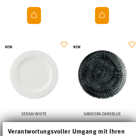
NEW
NEW
SENSAI WHITE
SANDORA DARKBLUE
Piatto piano 27 cm
Piatto piano 27 cm
Verantwortungsvoller Umgang mit Ihren