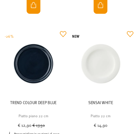
NEW
-26%
TREND COLOUR DEEP BLUE
SENSAI WHITE
Piatto piano 22 cm
Piatto 22 cm
Price reduced from
to
€ 12,90
€ 17,50
€ 14,90
Prezzo migliore in 30 giorni:
€ 17,50