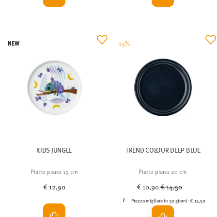
NEW
-25%
KIDS JUNGLE
TREND COLOUR DEEP BLUE
Piatto piano 19 cm
Piatto piano 20 cm
Price reduced from
to
€ 12,90
€ 10,90
€ 14,50
Prezzo migliore in 30 giorni:
€ 14,50