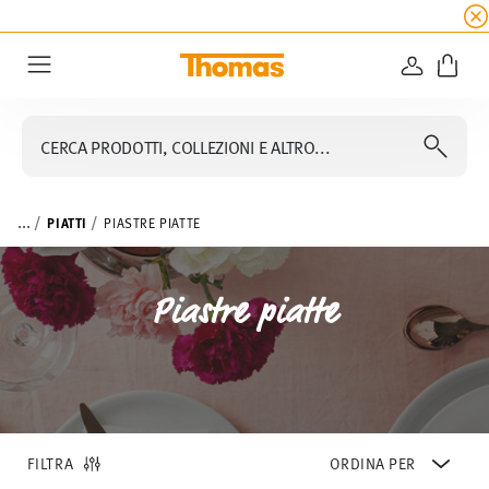
SALDI ESTIVI
☀️ fino al 45% di sconto su tutte 
ACCEDI
Menu
CERCA PRODOTTI, COLLEZIONI E ALTRO...
...
PIATTI
PIASTRE PIATTE
Piastre piatte
FILTRA