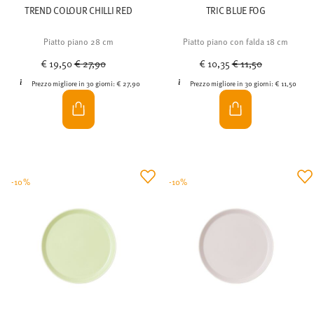
TREND COLOUR CHILLI RED
TRIC BLUE FOG
Piatto piano 28 cm
Piatto piano con falda 18 cm
Price reduced from
to
Price reduced from
to
€ 19,50
€ 27,90
€ 10,35
€ 11,50
Prezzo migliore in 30 giorni:
€ 27,90
Prezzo migliore in 30 giorni:
€ 11,50
-10%
-10%