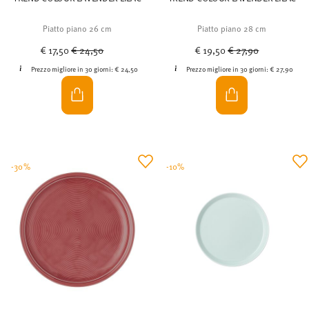
Piatto piano 26 cm
Piatto piano 28 cm
Price reduced from
to
Price reduced from
to
€ 17,50
€ 24,50
€ 19,50
€ 27,90
Prezzo migliore in 30 giorni:
€ 24,50
Prezzo migliore in 30 giorni:
€ 27,90
-30%
-10%