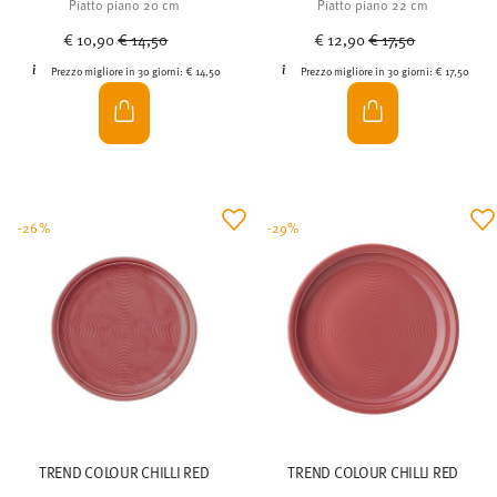
Piatto piano 20 cm
Piatto piano 22 cm
Price reduced from
to
Price reduced from
to
€ 10,90
€ 14,50
€ 12,90
€ 17,50
Prezzo migliore in 30 giorni:
€ 14,50
Prezzo migliore in 30 giorni:
€ 17,50
-26%
-29%
TREND COLOUR CHILLI RED
TREND COLOUR CHILLI RED