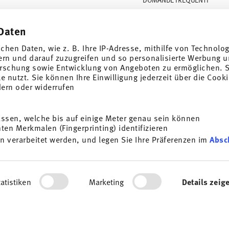
SPEDIZIONE
Daten
i
ISCRIVITI
SERVIZIO RESI
ichen Daten, wie z. B. Ihre IP-Adresse, mithilfe von Technolo
PAGAMENTI
ern und darauf zuzugreifen und so personalisierte Werbung u
rschung sowie Entwicklung von Angeboten zu ermöglichen. S
etter di Thomas sui
e speciali.
BUONO REGALO
 nutzt. Sie können Ihre Einwilligung jederzeit über die Cooki
r la casa della ditta
arsi dalla
dern oder widerrufen
1
er
STORE LOCATOR
eriori informazioni
CONTATTACI
assen, welche bis auf einige Meter genau sein können
i
ISCRIVITI
en Merkmalen (Fingerprinting) identifizieren
SITEMAP
n verarbeitet werden, und legen Sie Ihre Präferenzen im
Absc
REVOCA DEL CONTRATTO
as sui temi porcellane,
al GmbH. In qualsiasi
 link nella newsletter.
ersonalisieren, Funktionen für soziale Medien anbieten zu 
rdem geben wir Informationen zu Ihrer Verwendung unserer We
atistiken
Marketing
Details zeig
ysen weiter. Unsere Partner führen diese Informationen mögl
Tieniti informato
stellt haben oder die sie im Rahmen Ihrer Nutzung der Diens