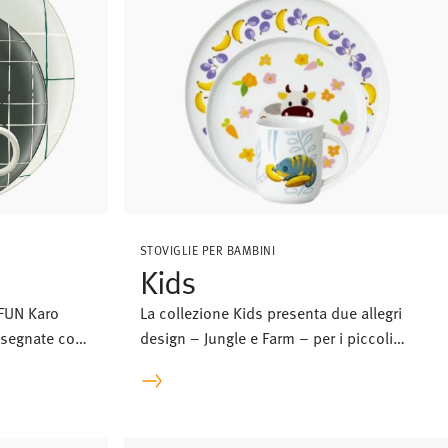
STOVIGLIE PER BAMBINI
Kids
i FUN Karo
La collezione Kids presenta due allegri
disegnate con
design – Jungle e Farm – per i piccoli
, come se
buongustai.