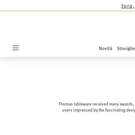
anne le novità Sandora, Sensai & Kids!
Acquista 
Novità
Stoviglie
Menu
Thomas tableware received many awards, in
users impressed by the fascinating design