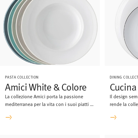
PASTA COLLECTION
DINING COLLEC
Amici White & Colore
Cucina
La collezione Amici porta la passione
Il design sem
mediterranea per la vita con i suoi piatti di
rende la coll
pasta dalle forme universali nella nostra
preferite per t
vita quotidiana.