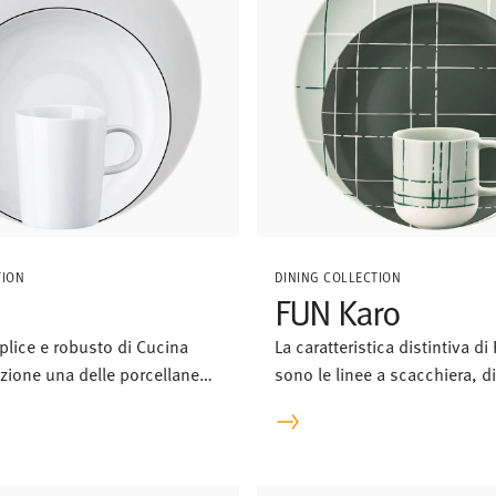
TION
DINING COLLECTION
FUN Karo
plice e robusto di Cucina
La caratteristica distintiva d
ezione una delle porcellane
sono le linee a scacchiera, 
utti i giorni.
tratti più sottili e più spessi
fossero fatte a mano.