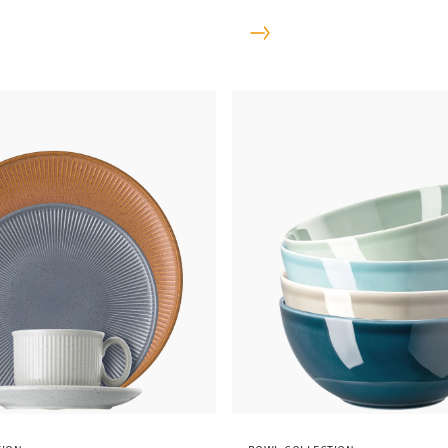
della teiera & co. sono le
e a cui la serie deve il suo