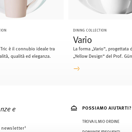
TION
DINING COLLECTION
Vario
Tric è il connubio ideale tra
La forma „Vario“, progettata 
alità, qualità ed eleganza.
„Yellow Design“ del Prof. Gün
Horntricht, è ormai da quattr
sinonimo di modernità e des
innovativo.
enze e
POSSIAMO AIUTARTI?
TROVA IL MIO ORDINE
1
 newsletter
DOMANDE FREQUENTI