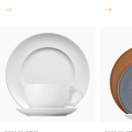
differenti appartengono ad un concetto
zuccheriera, 
comune e possono essere combinati a
caratteristich
seconda dell'umore.
nome.