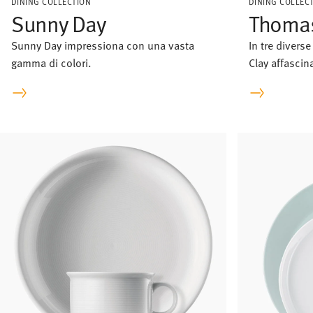
DINING COLLECTION
DINING COLLEC
Sunny Day
Thomas
Sunny Day impressiona con una vasta
In tre divers
gamma di colori.
Clay affascin
naturalezza d
quasi alla ter
“Earth”, “Sky
il legame con
elegante – s
tono che per