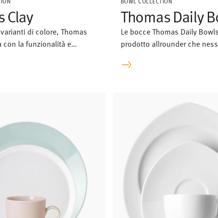
TION
BOWL COLLECTION
 Clay
Thomas Daily B
e varianti di colore, Thomas
Le bocce Thomas Daily Bowl
a con la funzionalità e
prodotto allrounder che nes
el gres, che qui assomiglia
lasciarsi sfuggire.
racotta. Le tonalità di colore
” e “Rock” portano in tavola
 la natura in modo trendy ed
ia nell’abbinamento tono su
sonalizzato.