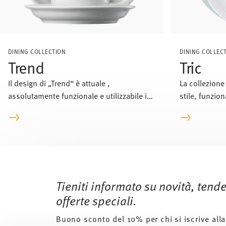
DINING COLLECTION
DINING COLLEC
Trend
Tric
Il design di „Trend“ è attuale ,
La collezione 
assolutamente funzionale e utilizzabile in
stile, funzion
modo vario in una cucina moderna e
internazionale. Thomas Trend è il servizio
di uso quotidiano di maggior successo
nel mondo.
Services
Footer
Tieniti informato su novità, tend
offerte speciali.
Buono sconto del 10% per chi si iscrive alla