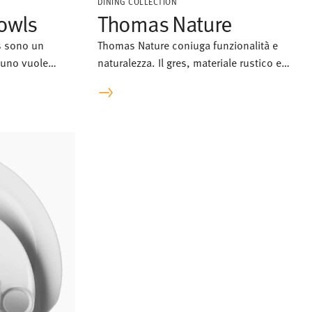
DINING COLLECTION
owls
Thomas Nature
s sono un
Thomas Nature coniuga funzionalità e
suno vuole
naturalezza. Il gres, materiale rustico e
pregiato, conferisce ai piatti e alle tazze
un carattere autentico.