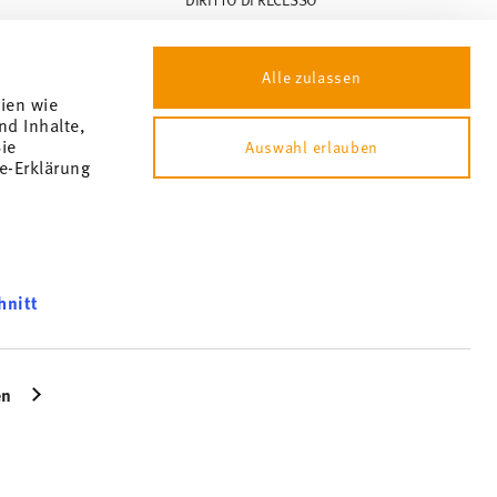
TUTELA DELLA PRIVACY
Alle zulassen
COOKIES
gien wie
STAMPA
nd Inhalte,
ie
Auswahl erlauben
e-Erklärung
hnitt
können und
bsite an
en
icherweise
te gesammelt