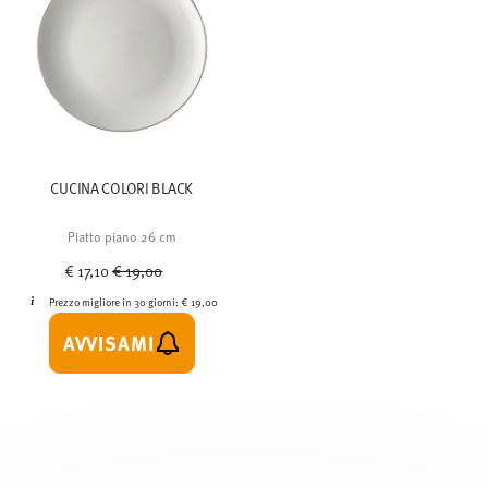
CUCINA COLORI BLACK
Piatto piano 26 cm
Price reduced from
to
€ 17,10
€ 19,00
Prezzo migliore in 30 giorni:
€ 19,00
AVVISAMI