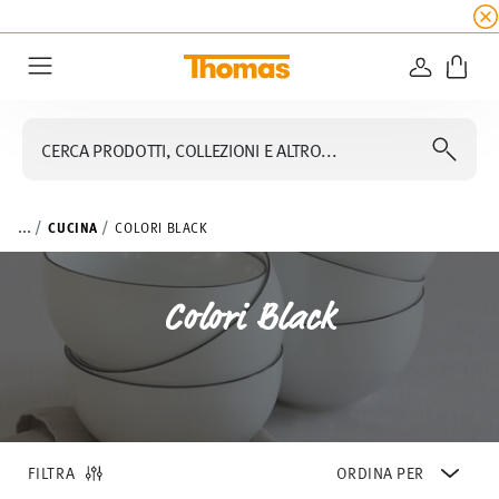
SALDI ESTIVI
☀️ fino al 45% di sconto su tutte 
ACCEDI
Menu
CERCA PRODOTTI, COLLEZIONI E ALTRO...
...
CUCINA
COLORI BLACK
Colori Black
FILTRA