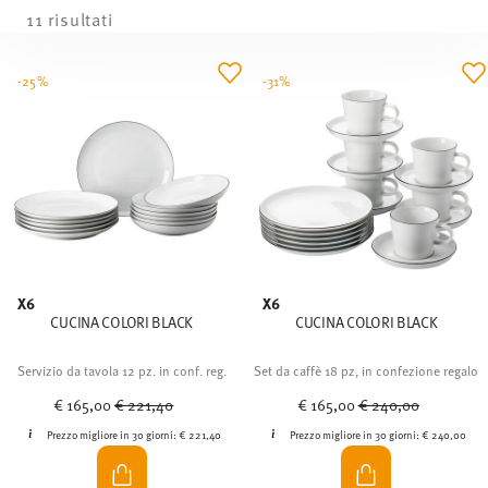
11 risultati
-25%
-31%
X6
X6
CUCINA COLORI BLACK
CUCINA COLORI BLACK
Servizio da tavola 12 pz. in conf. reg.
Set da caffè 18 pz, in confezione regalo
Price reduced from
to
Price reduced from
to
€ 165,00
€ 221,40
€ 165,00
€ 240,00
Prezzo migliore in 30 giorni:
€ 221,40
Prezzo migliore in 30 giorni:
€ 240,00