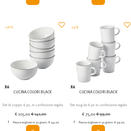
-26%
-24%
X6
X6
CUCINA COLORI BLACK
CUCINA COLORI BLACK
Set di coppe, 6 pz, in confezione regalo
Set mug da 6 pz in confezione regalo
Price reduced from
to
Price reduced from
to
€ 105,00
€ 141,00
€ 75,00
€ 99,00
Prezzo migliore in 30 giorni:
€ 141,00
Prezzo migliore in 30 giorni:
€ 99,00