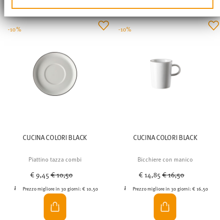
unsere Partner für soziale Medien, Werbung und
Analysen weiter. Unsere Partner führen diese
Informationen möglicherweise mit weiteren Daten
-10%
-10%
zusammen, die Sie ihnen bereitgestellt haben oder die
sie im Rahmen Ihrer Nutzung der Dienste gesammelt
haben.
CUCINA COLORI BLACK
CUCINA COLORI BLACK
Piattino tazza combi
Bicchiere con manico
Price reduced from
to
Price reduced from
to
€ 9,45
€ 10,50
€ 14,85
€ 16,50
Prezzo migliore in 30 giorni:
€ 10,50
Prezzo migliore in 30 giorni:
€ 16,50