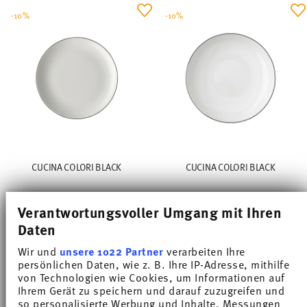
-10%
-10%
CUCINA COLORI BLACK
CUCINA COLORI BLACK
Piatto piano 20 cm
Piatto gourmet fondo 22 cm
Verantwortungsvoller Umgang mit Ihren
Price reduced from
to
Price reduced from
to
€ 13,05
€ 14,50
€ 16,11
€ 17,90
Daten
Prezzo migliore in 30 giorni:
€ 14,50
Prezzo migliore in 30 giorni:
€ 17,90
Wir und
unsere 1022 Partner
verarbeiten Ihre
persönlichen Daten, wie z. B. Ihre IP-Adresse, mithilfe
von Technologien wie Cookies, um Informationen auf
Ihrem Gerät zu speichern und darauf zuzugreifen und
so personalisierte Werbung und Inhalte, Messungen