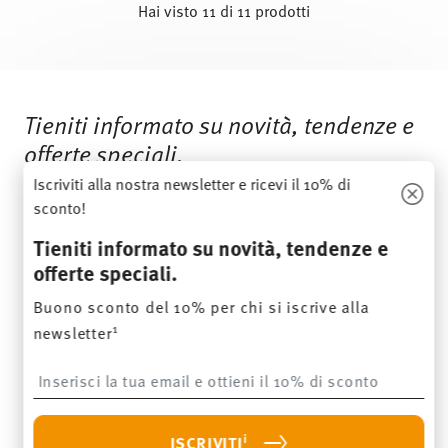
Hai visto 11 di 11 prodotti
Services
Footer
Tieniti informato su novità, tendenze e
offerte speciali.
Iscriviti alla nostra newsletter e ricevi il 10% di
Buono sconto del 10% per chi si iscrive alla
sconto!
1
newsletter
Tieniti informato su novità, tendenze e
offerte speciali.
Insert your email to register for the newsletters
Buono sconto del 10% per chi si iscrive alla
1
newsletter
i
ISCRIVITI
Insert your email to register for the newsletters
i
Confermo di avere piú di 16 anni e mi abbono alla newsletter di
Thomas sui temi porcellane, accessori per la tavola, per la cucina e
per la casa della ditta Rosenthal GmbH. In qualsiasi momento è
i
ISCRIVITI