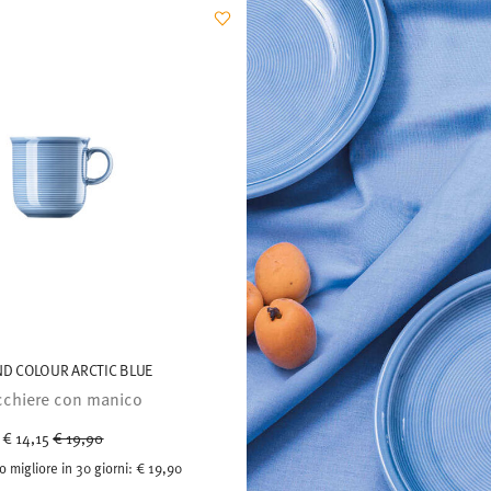
ND COLOUR ARCTIC BLUE
cchiere con manico
Price reduced from
to
€ 14,15
€ 19,90
o migliore in 30 giorni:
€ 19,90