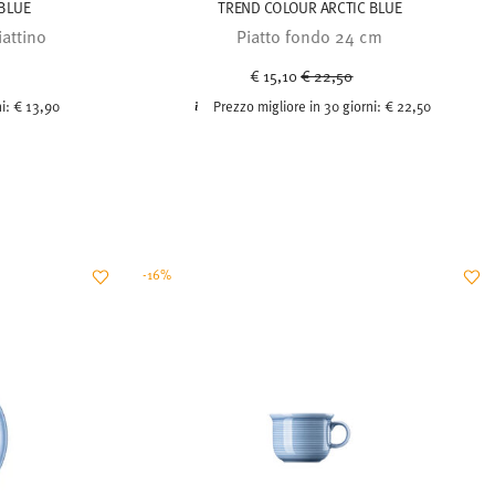
BLUE
TREND COLOUR ARCTIC BLUE
iattino
Piatto fondo 24 cm
uced from
Price reduced from
to
€ 15,10
€ 22,50
ni:
€ 13,90
Prezzo migliore in 30 giorni:
€ 22,50
-16%