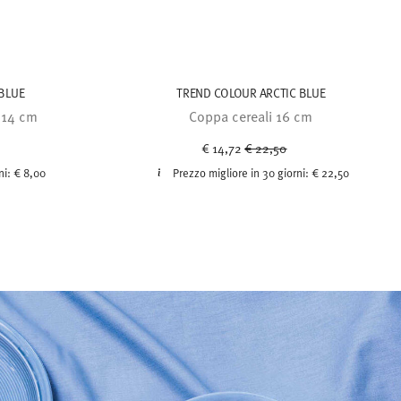
BLUE
TREND COLOUR ARCTIC BLUE
è 14 cm
Coppa cereali 16 cm
uced from
Price reduced from
to
€ 14,72
€ 22,50
ni:
€ 8,00
Prezzo migliore in 30 giorni:
€ 22,50