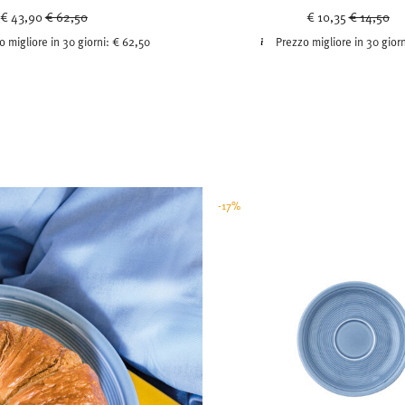
Price reduced from
to
Price red
to
€ 43,90
€ 62,50
€ 10,35
€ 14,50
o migliore in 30 giorni:
€ 62,50
Prezzo migliore in 30 gior
-17%