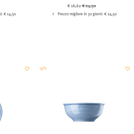
uced from
Price reduced from
to
€ 16,62
€ 24,50
ni:
€ 14,50
Prezzo migliore in 30 giorni:
€ 24,50
-35%