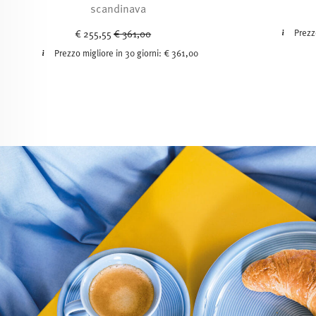
scandinava
Price reduced from
to
Prezz
€ 255,55
€ 361,00
Prezzo migliore in 30 giorni:
€ 361,00