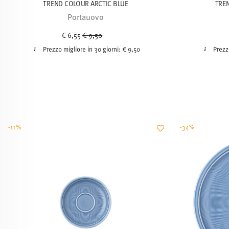
TREND COLOUR ARCTIC BLUE
TRE
Portauovo
Price reduced from
to
€ 6,55
€ 9,50
Prezzo migliore in 30 giorni:
€ 9,50
Prezz
-11%
-34%