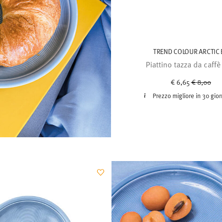
TREND COLOUR ARCTIC 
Piattino tazza da caff
Price red
to
€ 6,65
€ 8,00
Prezzo migliore in 30 gior