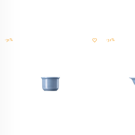
-31%
-32%