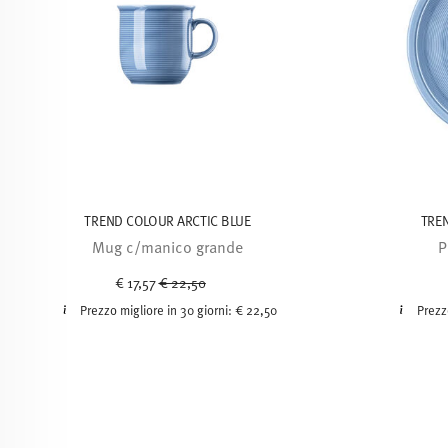
TREND COLOUR ARCTIC BLUE
TRE
Mug c/manico grande
P
Price reduced from
to
€ 17,57
€ 22,50
Prezzo migliore in 30 giorni:
€ 22,50
Prezz