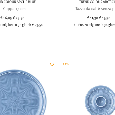
ND COLOUR ARCTIC BLUE
TREND COLOUR ARCTIC 
Coppa 17 cm
Tazza da caffè senza p
Price reduced from
to
Price red
to
€ 16,05
€ 23,50
€ 11,30
€ 13,90
o migliore in 30 giorni:
€ 23,50
Prezzo migliore in 30 gior
-27%