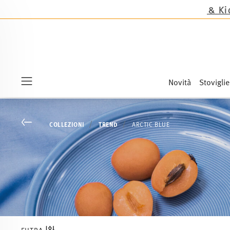
Novità
Stoviglie
Menu
Go back
COLLEZIONI
TREND
ARCTIC BLUE