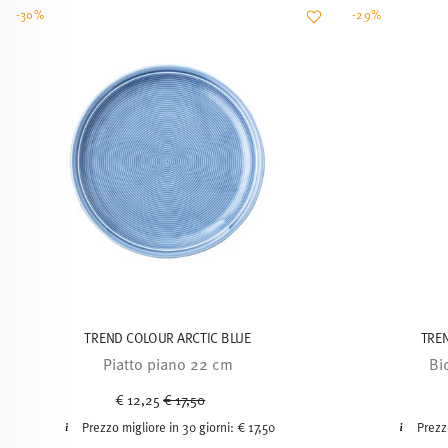
-30%
-29%
TREND COLOUR ARCTIC BLUE
TRE
Piatto piano 22 cm
Bi
Price reduced from
to
€ 12,25
€ 17,50
Prezzo migliore in 30 giorni:
€ 17,50
Prezz