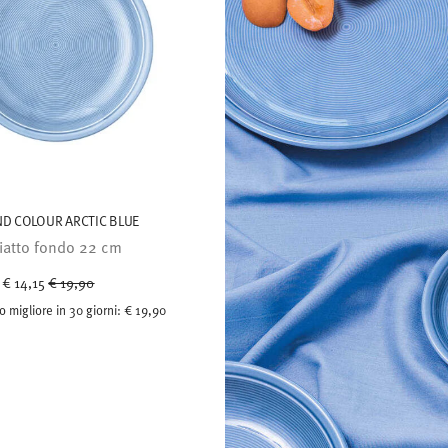
ND COLOUR ARCTIC BLUE
iatto fondo 22 cm
Price reduced from
to
€ 14,15
€ 19,90
o migliore in 30 giorni:
€ 19,90