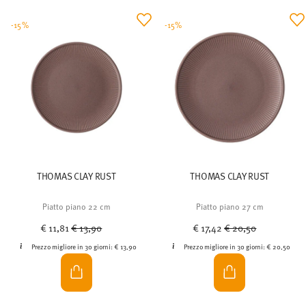
-15%
-15%
THOMAS CLAY RUST
THOMAS CLAY RUST
Piatto piano 22 cm
Piatto piano 27 cm
Price reduced from
to
Price reduced from
to
€ 11,81
€ 13,90
€ 17,42
€ 20,50
Prezzo migliore in 30 giorni:
€ 13,90
Prezzo migliore in 30 giorni:
€ 20,50