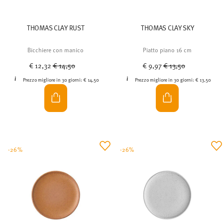
THOMAS CLAY RUST
THOMAS CLAY SKY
Bicchiere con manico
Piatto piano 16 cm
Price reduced from
to
Price reduced from
to
€ 12,32
€ 14,50
€ 9,97
€ 13,50
Prezzo migliore in 30 giorni:
€ 14,50
Prezzo migliore in 30 giorni:
€ 13,50
-26%
-26%