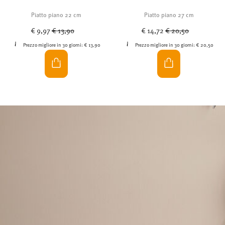
Piatto piano 22 cm
Piatto piano 27 cm
Price reduced from
to
Price reduced from
to
€ 9,97
€ 13,90
€ 14,72
€ 20,50
Prezzo migliore in 30 giorni:
€ 13,90
Prezzo migliore in 30 giorni:
€ 20,50