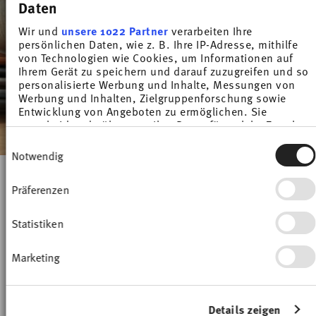
Daten
Wir und
unsere 1022 Partner
verarbeiten Ihre
persönlichen Daten, wie z. B. Ihre IP-Adresse, mithilfe
von Technologien wie Cookies, um Informationen auf
Ihrem Gerät zu speichern und darauf zuzugreifen und so
personalisierte Werbung und Inhalte, Messungen von
Werbung und Inhalten, Zielgruppenforschung sowie
Entwicklung von Angeboten zu ermöglichen. Sie
entscheiden darüber, wer Ihre Daten für welche Zwecke
nutzt. Sie können Ihre Einwilligung jederzeit über die
Einwilligungsauswahl
Cookie-Erklärung oder durch Klicken auf das Privacy
Notwendig
Trigger Symbol ändern oder widerrufen
-15%
-15%
Präferenzen
Wenn Sie es erlauben, würden wir auch gerne:
Informationen über Ihre geografische Lage
erfassen, welche bis auf einige Meter genau sein
Statistiken
können
Ihr Gerät durch aktives Scannen nach
Marketing
bestimmten Merkmalen (Fingerprinting)
identifizieren
Erfahren Sie mehr darüber, wie Ihre persönlichen Daten
verarbeitet werden, und legen Sie Ihre Präferenzen im
Details zeigen