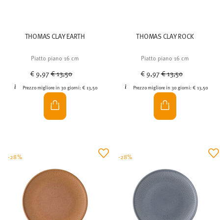
THOMAS CLAY EARTH
THOMAS CLAY ROCK
Piatto piano 16 cm
Piatto piano 16 cm
Price reduced from
to
Price reduced from
to
€ 9,97
€ 13,50
€ 9,97
€ 13,50
Prezzo migliore in 30 giorni:
€ 13,50
Prezzo migliore in 30 giorni:
€ 13,50
-28%
-28%