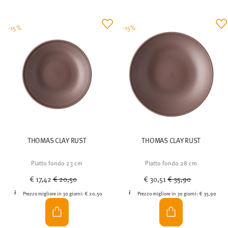
-15%
-15%
THOMAS CLAY RUST
THOMAS CLAY RUST
Piatto fondo 23 cm
Piatto fondo 28 cm
Price reduced from
to
Price reduced from
to
€ 17,42
€ 20,50
€ 30,51
€ 35,90
Prezzo migliore in 30 giorni:
€ 20,50
Prezzo migliore in 30 giorni:
€ 35,90