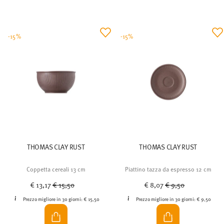
-15%
-15%
THOMAS CLAY RUST
THOMAS CLAY RUST
Coppetta cereali 13 cm
Piattino tazza da espresso 12 cm
Price reduced from
to
Price reduced from
to
€ 13,17
€ 15,50
€ 8,07
€ 9,50
Prezzo migliore in 30 giorni:
€ 15,50
Prezzo migliore in 30 giorni:
€ 9,50