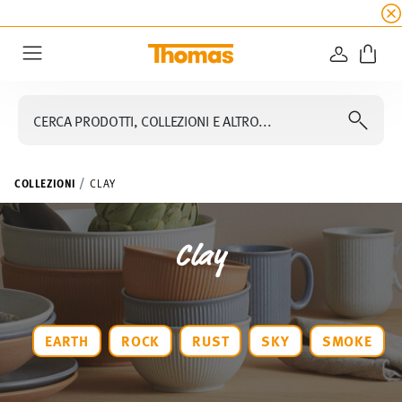
SALDI ESTIVI
☀️
5% di sconto extra! Fino al 47
ACCEDI
Menu
CERCA PRODOTTI, COLLEZIONI E ALTRO...
COLLEZIONI
CLAY
Clay
EARTH
ROCK
RUST
SKY
SMOKE