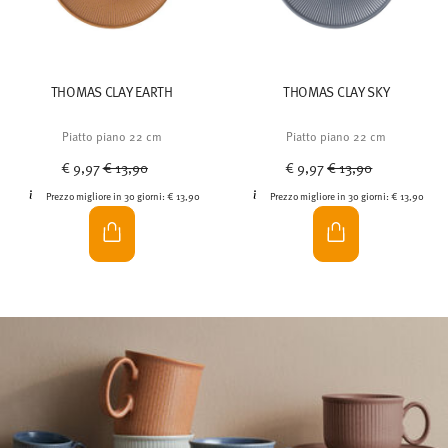
THOMAS CLAY EARTH
THOMAS CLAY SKY
Piatto piano 22 cm
Piatto piano 22 cm
Price reduced from
to
Price reduced from
to
€ 9,97
€ 13,90
€ 9,97
€ 13,90
Prezzo migliore in 30 giorni:
€ 13,90
Prezzo migliore in 30 giorni:
€ 13,90