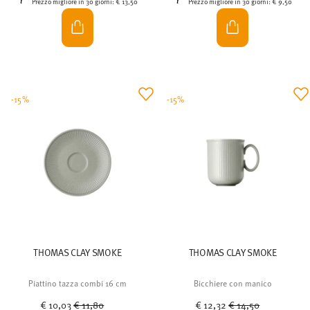
Prezzo migliore in 30 giorni:
€ 13,50
Prezzo migliore in 30 giorni:
€ 9,50
-15%
-15%
THOMAS CLAY SMOKE
THOMAS CLAY SMOKE
Piattino tazza combi 16 cm
Bicchiere con manico
Price reduced from
to
Price reduced from
to
€ 10,03
€ 11,80
€ 12,32
€ 14,50