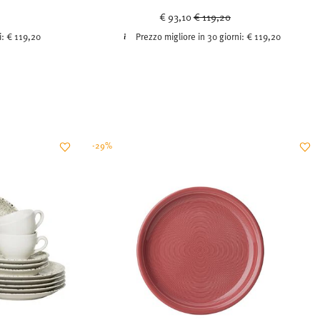
ced from
Price reduced from
to
€ 93,10
€ 119,20
i:
€ 119,20
Prezzo migliore in 30 giorni:
€ 119,20
-29%