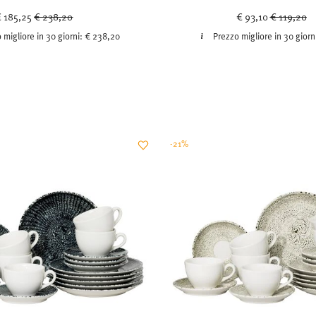
Price reduced from
to
Price redu
to
€ 185,25
€ 238,20
€ 93,10
€ 119,20
 migliore in 30 giorni:
€ 238,20
Prezzo migliore in 30 giorn
-21%