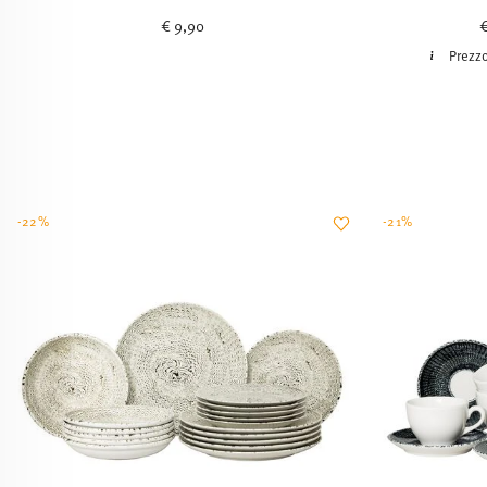
€ 9,90
Prezzo
-22%
-21%