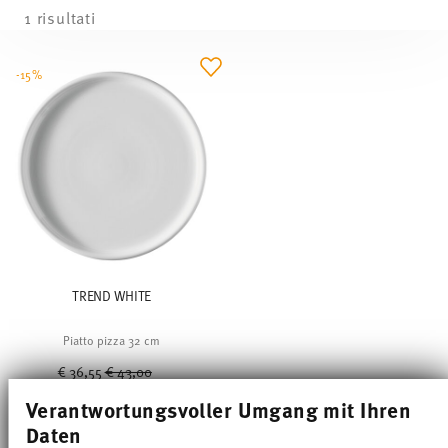
1 risultati
-15%
TREND WHITE
Piatto pizza 32 cm
Price reduced from
to
€ 36,55
€ 43,00
Prezzo migliore in 30 giorni:
€ 43,00
Verantwortungsvoller Umgang mit Ihren
Daten