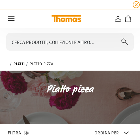
SALDI ESTIVI
☀️
5% di sconto extra! Fino al 47
ACCEDI
Menu
CERCA PRODOTTI, COLLEZIONI E ALTRO...
...
PIATTI
PIATTO PIZZA
Piatto pizza
FILTRA