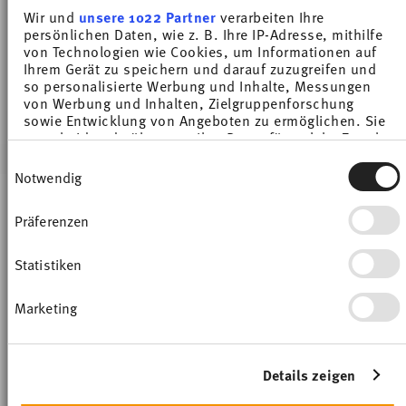
Wir und
unsere 1022 Partner
verarbeiten Ihre
persönlichen Daten, wie z. B. Ihre IP-Adresse, mithilfe
von Technologien wie Cookies, um Informationen auf
Ihrem Gerät zu speichern und darauf zuzugreifen und
so personalisierte Werbung und Inhalte, Messungen
von Werbung und Inhalten, Zielgruppenforschung
sowie Entwicklung von Angeboten zu ermöglichen. Sie
Hai visto 1 di 1 prodotti
entscheiden darüber, wer Ihre Daten für welche Zwecke
nutzt. Sie können Ihre Einwilligung jederzeit über die
Einwilligungsauswahl
Cookie-Erklärung oder durch Klicken auf das Privacy
Notwendig
Services
Trigger Symbol ändern oder widerrufen
Footer
Tieniti informato su novità, tendenze e
Präferenzen
Wenn Sie es erlauben, würden wir auch gerne:
Informationen über Ihre geografische Lage
offerte speciali.
erfassen, welche bis auf einige Meter genau sein
Statistiken
können
Ihr Gerät durch aktives Scannen nach
Buono sconto del 10% per chi si iscrive alla
Marketing
bestimmten Merkmalen (Fingerprinting)
1
newsletter
identifizieren
Erfahren Sie mehr darüber, wie Ihre persönlichen Daten
Insert your email to register for the newsletters
verarbeitet werden, und legen Sie Ihre Präferenzen im
Details zeigen
Abschnitt Einzelheiten
fest.