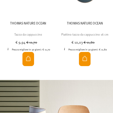
THOMAS NATURE OCEAN
THOMAS NATURE OCEAN
Tazza da cappuccino
Piattino tazza da cappuccino 16 cm
Price reduced from
to
Price reduced from
to
€ 9,94
€ 11,70
€ 10,03
€ 11,80
Prezzo migliore in 30 giorni:
€ 11,70
Prezzo migliore in 30 giorni:
€ 11,80