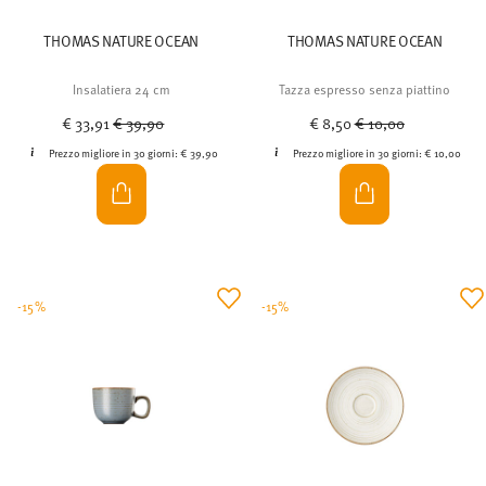
THOMAS NATURE OCEAN
THOMAS NATURE OCEAN
Insalatiera 24 cm
Tazza espresso senza piattino
Price reduced from
to
Price reduced from
to
€ 33,91
€ 39,90
€ 8,50
€ 10,00
Prezzo migliore in 30 giorni:
€ 39,90
Prezzo migliore in 30 giorni:
€ 10,00
-15%
-15%