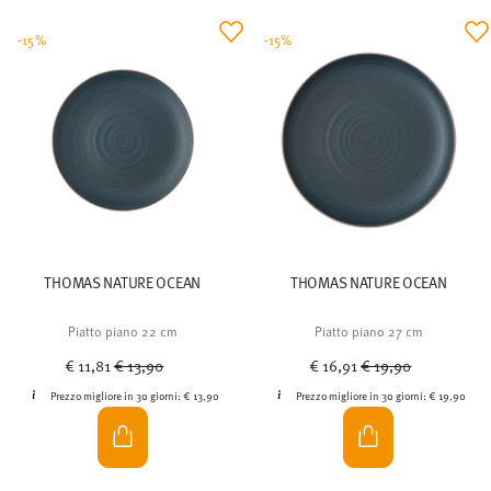
-15%
-15%
THOMAS NATURE OCEAN
THOMAS NATURE OCEAN
Piatto piano 22 cm
Piatto piano 27 cm
Price reduced from
to
Price reduced from
to
€ 11,81
€ 13,90
€ 16,91
€ 19,90
Prezzo migliore in 30 giorni:
€ 13,90
Prezzo migliore in 30 giorni:
€ 19,90