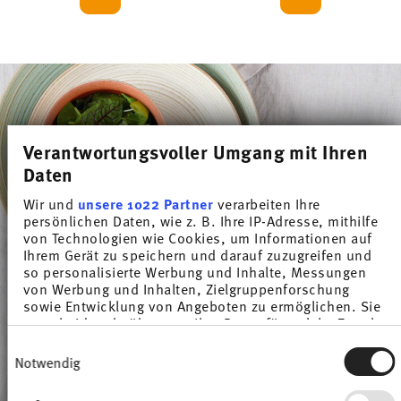
Verantwortungsvoller Umgang mit Ihren
Daten
Wir und
unsere 1022 Partner
verarbeiten Ihre
persönlichen Daten, wie z. B. Ihre IP-Adresse, mithilfe
von Technologien wie Cookies, um Informationen auf
Ihrem Gerät zu speichern und darauf zuzugreifen und
so personalisierte Werbung und Inhalte, Messungen
von Werbung und Inhalten, Zielgruppenforschung
sowie Entwicklung von Angeboten zu ermöglichen. Sie
entscheiden darüber, wer Ihre Daten für welche Zwecke
nutzt. Sie können Ihre Einwilligung jederzeit über die
Einwilligungsauswahl
Cookie-Erklärung oder durch Klicken auf das Privacy
Notwendig
Trigger Symbol ändern oder widerrufen