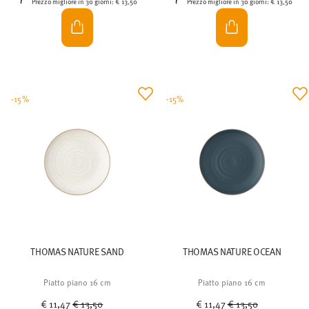
Prezzo migliore in 30 giorni:
€ 13,50
Prezzo migliore in 30 giorni:
€ 13,50
-15%
-15%
THOMAS NATURE SAND
THOMAS NATURE OCEAN
Piatto piano 16 cm
Piatto piano 16 cm
Price reduced from
to
Price reduced from
to
€ 11,47
€ 13,50
€ 11,47
€ 13,50