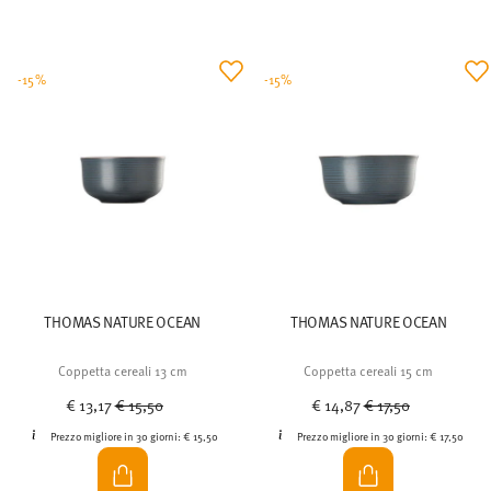
-15%
-15%
THOMAS NATURE OCEAN
THOMAS NATURE OCEAN
Coppetta cereali 13 cm
Coppetta cereali 15 cm
Price reduced from
to
Price reduced from
to
€ 13,17
€ 15,50
€ 14,87
€ 17,50
Prezzo migliore in 30 giorni:
€ 15,50
Prezzo migliore in 30 giorni:
€ 17,50