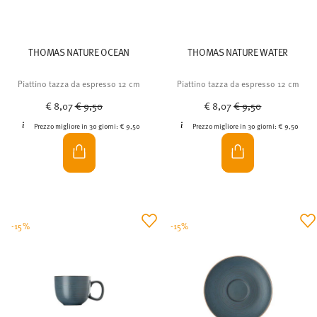
THOMAS NATURE OCEAN
THOMAS NATURE WATER
Piattino tazza da espresso 12 cm
Piattino tazza da espresso 12 cm
Price reduced from
to
Price reduced from
to
€ 8,07
€ 9,50
€ 8,07
€ 9,50
Prezzo migliore in 30 giorni:
€ 9,50
Prezzo migliore in 30 giorni:
€ 9,50
-15%
-15%