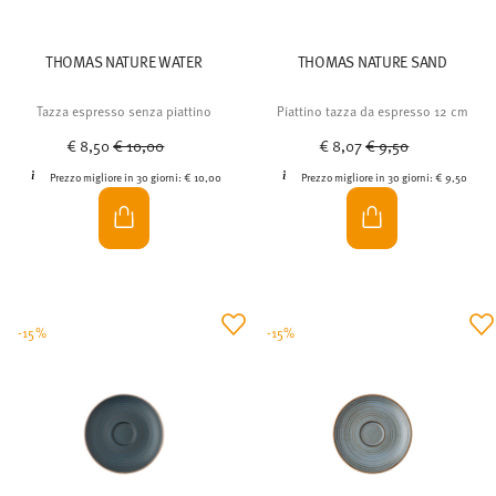
THOMAS NATURE WATER
THOMAS NATURE SAND
Tazza espresso senza piattino
Piattino tazza da espresso 12 cm
Price reduced from
to
Price reduced from
to
€ 8,50
€ 10,00
€ 8,07
€ 9,50
Prezzo migliore in 30 giorni:
€ 10,00
Prezzo migliore in 30 giorni:
€ 9,50
-15%
-15%