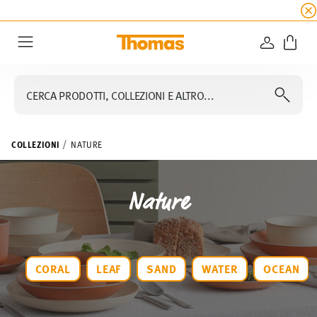
SALDI ESTIVI
☀️
5% di sconto extra! Fino al 47
ACCEDI
Menu
CERCA PRODOTTI, COLLEZIONI E ALTRO...
COLLEZIONI
NATURE
Nature
CORAL
LEAF
SAND
WATER
OCEAN