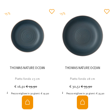
-15%
-15%
THOMAS NATURE OCEAN
THOMAS NATURE OCEAN
Piatto fondo 23 cm
Piatto fondo 28 cm
Price reduced from
to
Price reduced from
to
€ 16,91
€ 19,90
€ 30,51
€ 35,90
Prezzo migliore in 30 giorni:
€ 19,90
Prezzo migliore in 30 giorni:
€ 35,90