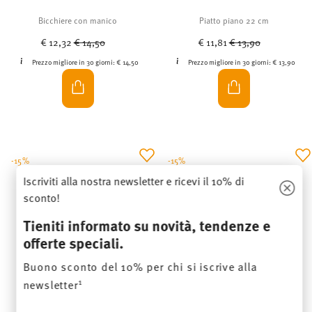
Bicchiere con manico
Piatto piano 22 cm
Price reduced from
to
Price reduced from
to
€ 12,32
€ 14,50
€ 11,81
€ 13,90
Prezzo migliore in 30 giorni:
€ 14,50
Prezzo migliore in 30 giorni:
€ 13,90
-15%
-15%
Iscriviti alla nostra newsletter e ricevi il 10% di
sconto!
Tieniti informato su novità, tendenze e
offerte speciali.
Buono sconto del 10% per chi si iscrive alla
1
newsletter
Insert your email to register for the newsletters