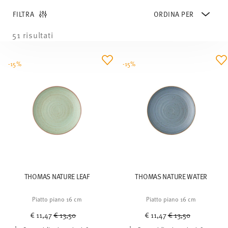
FILTRA
51 risultati
-15%
-15%
THOMAS NATURE LEAF
THOMAS NATURE WATER
Piatto piano 16 cm
Piatto piano 16 cm
Price reduced from
to
Price reduced from
to
€ 11,47
€ 13,50
€ 11,47
€ 13,50