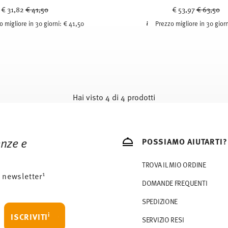
Price reduced from
to
Price red
to
€ 31,82
€ 41,50
€ 53,97
€ 63,50
o migliore in 30 giorni:
€ 41,50
Prezzo migliore in 30 gior
Hai visto 4 di 4 prodotti
enze e
POSSIAMO AIUTARTI?
TROVA IL MIO ORDINE
1
 newsletter
DOMANDE FREQUENTI
SPEDIZIONE
i
ISCRIVITI
SERVIZIO RESI