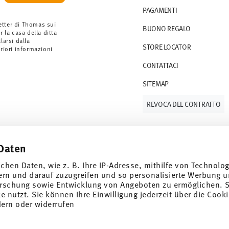
PAGAMENTI
etter di Thomas sui
BUONO REGALO
r la casa della ditta
arsi dalla
STORE LOCATOR
eriori informazioni
CONTATTACI
SITEMAP
REVOCA DEL CONTRATTO
Daten
Tieniti informato
ichen Daten, wie z. B. Ihre IP-Adresse, mithilfe von Technolo
ern und darauf zuzugreifen und so personalisierte Werbung u
rschung sowie Entwicklung von Angeboten zu ermöglichen. S
 nutzt. Sie können Ihre Einwilligung jederzeit über die Cooki
e speciali.
dern oder widerrufen
SCOPRI TUTTI I NOSTRI BRAND
1
er
Bellezza e funzionalità per la tua casa