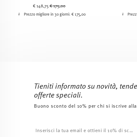
Price reduced from
to
€ 148,75
€ 175,00
Prezzo migliore in 30 giorni:
€ 175,00
Prezz
Services
Footer
Tieniti informato su novità, tend
offerte speciali.
Buono sconto del 10% per chi si iscrive alla
Insert your email to register for the newsletters