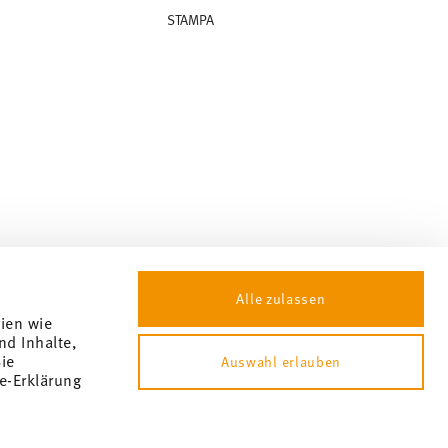
STAMPA
Alle zulassen
gien wie
nd Inhalte,
ie
Auswahl erlauben
e-Erklärung