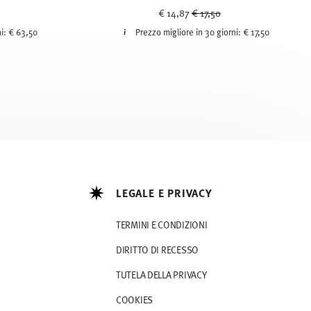
uced from
Price reduced from
to
€ 14,87
€ 17,50
ni:
€ 63,50
Prezzo migliore in 30 giorni:
€ 17,50
LEGALE E PRIVACY
TERMINI E CONDIZIONI
DIRITTO DI RECESSO
TUTELA DELLA PRIVACY
COOKIES