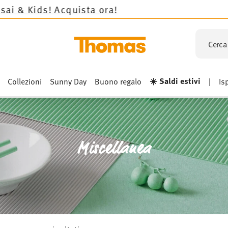
uista ora!
Cerca 
☀️ Saldi estivi
Collezioni
Sunny Day
Buono regalo
|
Is
Miscellanea