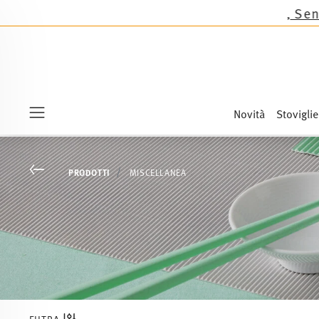
mas tranne le novità Sandora, Sensai & Kids!
Acq
Novità
Stoviglie
Menu
Go back
PRODOTTI
MISCELLANEA