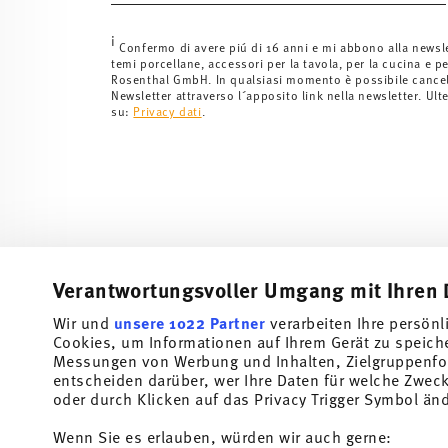
i
Confermo di avere piú di 16 anni e mi abbono alla newsl
temi porcellane, accessori per la tavola, per la cucina e pe
Rosenthal GmbH. In qualsiasi momento è possibile cancell
Newsletter attraverso l´apposito link nella newsletter. Ult
su:
Privacy dati
.
Verantwortungsvoller Umgang mit Ihren 
Wir und
unsere 1022 Partner
verarbeiten Ihre persönl
Cookies, um Informationen auf Ihrem Gerät zu speich
Iscriviti alla nostra newsletter e ricevi il 10% di sconto!
Messungen von Werbung und Inhalten, Zielgruppenfo
entscheiden darüber, wer Ihre Daten für welche Zwecke
Tieniti informato su novità, tendenze e offert
oder durch Klicken auf das Privacy Trigger Symbol än
Buono sconto del 10% per chi si iscrive alla newslett
Wenn Sie es erlauben, würden wir auch gerne: