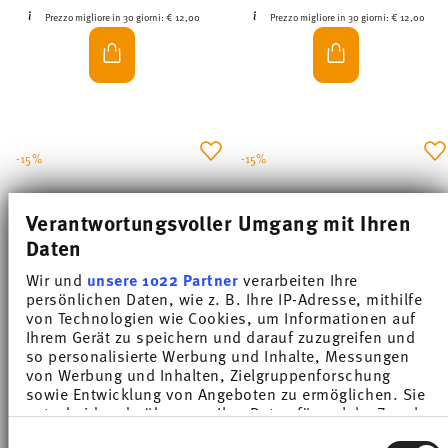
Prezzo migliore in 30 giorni:
€ 12,00
Prezzo migliore in 30 giorni:
€ 12,00
-15%
-15%
Verantwortungsvoller Umgang mit Ihren
Daten
Wir und
unsere 1022 Partner
verarbeiten Ihre
persönlichen Daten, wie z. B. Ihre IP-Adresse, mithilfe
von Technologien wie Cookies, um Informationen auf
Ihrem Gerät zu speichern und darauf zuzugreifen und
so personalisierte Werbung und Inhalte, Messungen
von Werbung und Inhalten, Zielgruppenforschung
TRIC ROSÉ SMOKE
TRIC LIME CREAM
sowie Entwicklung von Angeboten zu ermöglichen. Sie
entscheiden darüber, wer Ihre Daten für welche Zwecke
Coppa 12 cm
Coppa 12 cm
nutzt. Sie können Ihre Einwilligung jederzeit über die
Einwilligungsauswahl