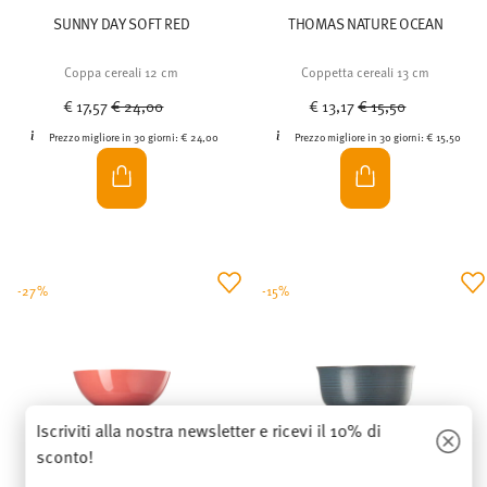
SUNNY DAY SOFT RED
THOMAS NATURE OCEAN
Coppa cereali 12 cm
Coppetta cereali 13 cm
Price reduced from
to
Price reduced from
to
€ 17,57
€ 24,00
€ 13,17
€ 15,50
Prezzo migliore in 30 giorni:
€ 24,00
Prezzo migliore in 30 giorni:
€ 15,50
-27%
-15%
Iscriviti alla nostra newsletter e ricevi il 10% di
sconto!