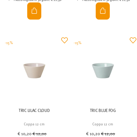
-15%
-15%
TRIC LILAC CLOUD
TRIC BLUE FOG
Coppa 12 cm
Coppa 12 cm
Price reduced from
to
Price reduced from
to
€ 10,20
€ 12,00
€ 10,20
€ 12,00