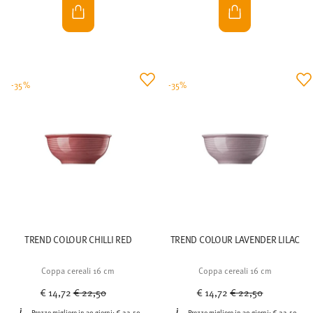
-35%
-35%
TREND COLOUR CHILLI RED
TREND COLOUR LAVENDER LILAC
Coppa cereali 16 cm
Coppa cereali 16 cm
Price reduced from
to
Price reduced from
to
€ 14,72
€ 22,50
€ 14,72
€ 22,50
Prezzo migliore in 30 giorni:
€ 22,50
Prezzo migliore in 30 giorni:
€ 22,50