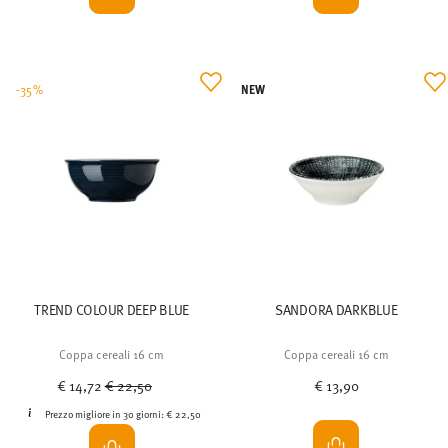
NEW
-35%
TREND COLOUR DEEP BLUE
SANDORA DARKBLUE
Coppa cereali 16 cm
Coppa cereali 16 cm
Price reduced from
to
€ 14,72
€ 22,50
€ 13,90
Prezzo migliore in 30 giorni:
€ 22,50