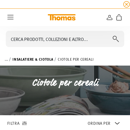
SALDI ESTIVI
☀️
5% di sconto extra! Fino al 47
ACCEDI
Menu
CERCA PRODOTTI, COLLEZIONI E ALTRO...
...
INSALATIERE & CIOTOLA
CIOTOLE PER CEREALI
Ciotole per cereali
FILTRA