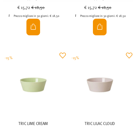
haben.
Price reduced from
to
Price reduced from
to
€ 15,72
€ 18,50
€ 15,72
€ 18,50
Prezzo migliore in 30 giorni:
€ 18,50
Prezzo migliore in 30 giorni:
€ 18,50
-15%
-15%
TRIC LIME CREAM
TRIC LILAC CLOUD