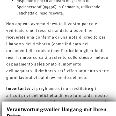
Rispedite il pacco al nostro magazzino di
Speichersdorf (95496) in Germania, utilizzando
l'etichetta di reso ricevuta.
Non appena avremo ricevuto il vostro pacco
e
verificato che il reso sia andato a buon fine,
riceverete una conferma di una nota di credito per
l'importo del rimborso (come indicato nei
documenti di acquisto) per l'articolo o gli articoli
resi. Il rimborso sarà trasferito sullo stesso metodo
di pagamento selezionato al momento
dell'acquisto. Il rimborso sarà effettuato entro sette
giorni lavorativi dal ricevimento del reso.
Importante:
vi preghiamo di non restituire gli
articoli privi dell’etichetta di reso fornita dal nostro
servizio clienti. Poiché il nostro magazzino centrale
Verantwortungsvoller Umgang mit Ihren
gestisce anche gli ordini dei nostri clienti
Daten
commerciali, non possiamo garantire che il vostro