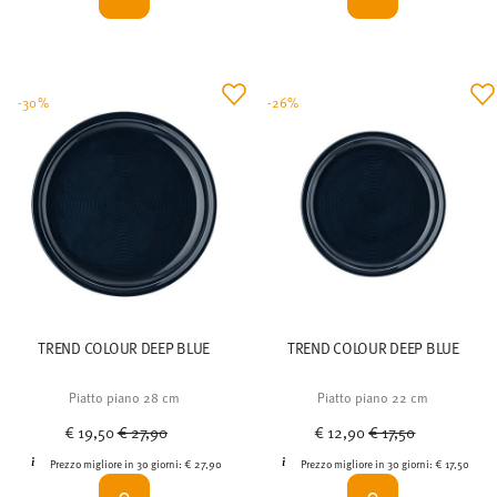
-30%
-26%
TREND COLOUR DEEP BLUE
TREND COLOUR DEEP BLUE
Piatto piano 28 cm
Piatto piano 22 cm
Price reduced from
to
Price reduced from
to
€ 19,50
€ 27,90
€ 12,90
€ 17,50
Prezzo migliore in 30 giorni:
€ 27,90
Prezzo migliore in 30 giorni:
€ 17,50