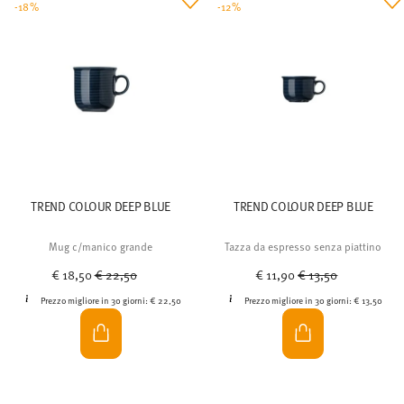
-18%
-12%
TREND COLOUR DEEP BLUE
TREND COLOUR DEEP BLUE
Mug c/manico grande
Tazza da espresso senza piattino
Price reduced from
to
Price reduced from
to
€ 18,50
€ 22,50
€ 11,90
€ 13,50
Prezzo migliore in 30 giorni:
€ 22,50
Prezzo migliore in 30 giorni:
€ 13,50