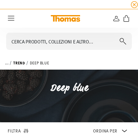
SALDI ESTIVI
☀️ fino al 45% di sconto su tutte 
ACCEDI
Menu
CERCA PRODOTTI, COLLEZIONI E ALTRO...
...
TREND
DEEP BLUE
Deep blue
FILTRA