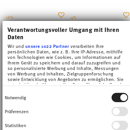
-28%
-4%
Verantwortungsvoller Umgang mit Ihren
Daten
Wir und
unsere 1022 Partner
verarbeiten Ihre
persönlichen Daten, wie z. B. Ihre IP-Adresse, mithilfe
von Technologien wie Cookies, um Informationen auf
Ihrem Gerät zu speichern und darauf zuzugreifen und
so personalisierte Werbung und Inhalte, Messungen
von Werbung und Inhalten, Zielgruppenforschung
sowie Entwicklung von Angeboten zu ermöglichen. Sie
TREND COLOUR DEEP BLUE
TREND COLOUR DEEP BLUE
entscheiden darüber, wer Ihre Daten für welche Zwecke
nutzt. Sie können Ihre Einwilligung jederzeit über die
Einwilligungsauswahl
Coppa
Insalatiera 22 cm
Cookie-Erklärung oder durch Klicken auf das Privacy
Notwendig
Trigger Symbol ändern oder widerrufen
Price reduced from
to
Price reduced from
to
€ 16,90
€ 23,50
€ 45,00
€ 47,00
Präferenzen
Wenn Sie es erlauben, würden wir auch gerne:
Prezzo migliore in 30 giorni:
€ 23,50
Prezzo migliore in 30 giorni:
€ 47,00
Informationen über Ihre geografische Lage
erfassen, welche bis auf einige Meter genau sein
Statistiken
können