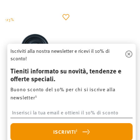
-23%
Iscriviti alla nostra newsletter e ricevi il 10% di
sconto!
Tieniti informato su novità, tendenze e
offerte speciali.
TREND COLOUR DEEP BLUE
Buono sconto del 10% per chi si iscrive alla
1
newsletter
Portauovo con falda
Insert your email to register for the newsletters
Price reduced from
to
€ 13,50
€ 17,50
Prezzo migliore in 30 giorni:
€ 17,50
i
ISCRIVITI
AVVISAMI