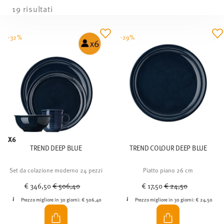
19 risultati
-32%
-29%
X6
TREND DEEP BLUE
TREND COLOUR DEEP BLUE
Set da colazione moderno 24 pezzi
Piatto piano 26 cm
Price reduced from
to
Price reduced from
to
€ 346,50
€ 506,40
€ 17,50
€ 24,50
Prezzo migliore in 30 giorni:
€ 506,40
Prezzo migliore in 30 giorni:
€ 24,50