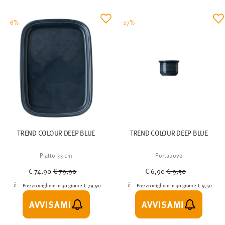
-6%
-27%
TREND COLOUR DEEP BLUE
TREND COLOUR DEEP BLUE
Piatto 33 cm
Portauovo
Price reduced from
to
Price reduced from
to
€ 74,90
€ 79,90
€ 6,90
€ 9,50
Prezzo migliore in 30 giorni:
€ 79,90
Prezzo migliore in 30 giorni:
€ 9,50
AVVISAMI
AVVISAMI