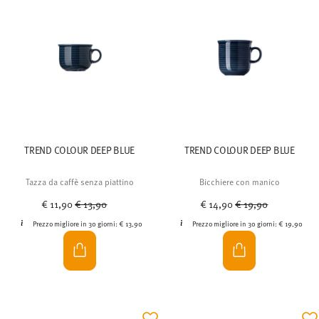
TREND COLOUR DEEP BLUE
TREND COLOUR DEEP BLUE
Tazza da caffè senza piattino
Bicchiere con manico
Price reduced from
to
Price reduced from
to
€ 11,90
€ 13,90
€ 14,90
€ 19,90
Prezzo migliore in 30 giorni:
€ 13,90
Prezzo migliore in 30 giorni:
€ 19,90