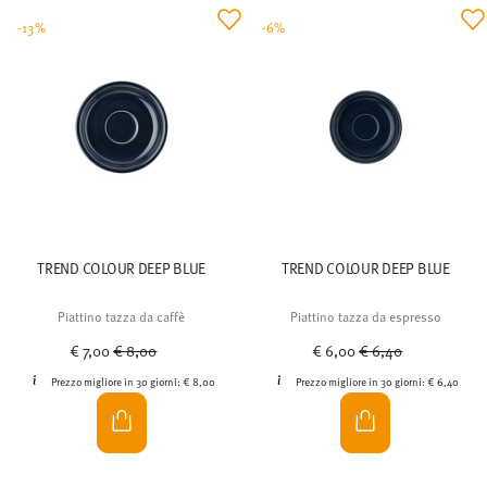
-13%
-6%
TREND COLOUR DEEP BLUE
TREND COLOUR DEEP BLUE
Piattino tazza da caffè
Piattino tazza da espresso
Price reduced from
to
Price reduced from
to
€ 7,00
€ 8,00
€ 6,00
€ 6,40
Prezzo migliore in 30 giorni:
€ 8,00
Prezzo migliore in 30 giorni:
€ 6,40