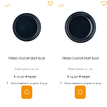
-25%
-25%
TREND COLOUR DEEP BLUE
TREND COLOUR DEEP BLUE
Piatto piano 20 cm
Piatto fondo 22 cm
Price reduced from
to
Price reduced from
to
€ 10,90
€ 14,50
€ 14,90
€ 19,90
Prezzo migliore in 30 giorni:
€ 14,50
Prezzo migliore in 30 giorni:
€ 19,90