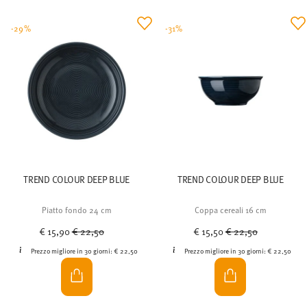
-29%
-31%
TREND COLOUR DEEP BLUE
TREND COLOUR DEEP BLUE
Piatto fondo 24 cm
Coppa cereali 16 cm
Price reduced from
to
Price reduced from
to
€ 15,90
€ 22,50
€ 15,50
€ 22,50
Prezzo migliore in 30 giorni:
€ 22,50
Prezzo migliore in 30 giorni:
€ 22,50