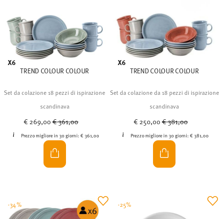
X6
X6
TREND COLOUR COLOUR
TREND COLOUR COLOUR
Set da colazione 18 pezzi di ispirazione
Set da colazione da 18 pezzi di ispirazione
scandinava
scandinava
Price reduced from
to
Price reduced from
to
€ 269,00
€ 361,00
€ 250,00
€ 381,00
Prezzo migliore in 30 giorni:
€ 361,00
Prezzo migliore in 30 giorni:
€ 381,00
-34%
-25%