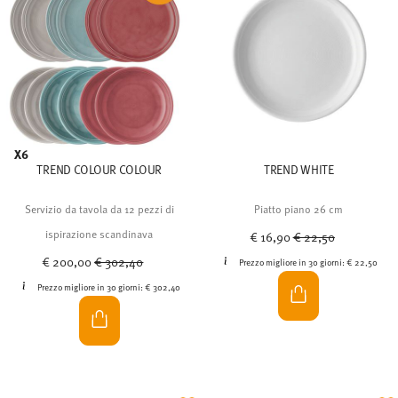
X6
TREND COLOUR COLOUR
TREND WHITE
Servizio da tavola da 12 pezzi di
Piatto piano 26 cm
Price reduced from
to
ispirazione scandinava
€ 16,90
€ 22,50
Price reduced from
to
€ 200,00
€ 302,40
Prezzo migliore in 30 giorni:
€ 22,50
Prezzo migliore in 30 giorni:
€ 302,40