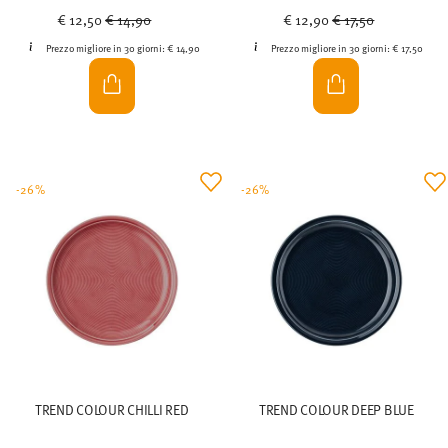
Price reduced from
to
Price reduced from
to
€ 12,50
€ 14,90
€ 12,90
€ 17,50
Prezzo migliore in 30 giorni:
€ 14,90
Prezzo migliore in 30 giorni:
€ 17,50
-26%
-26%
TREND COLOUR CHILLI RED
TREND COLOUR DEEP BLUE