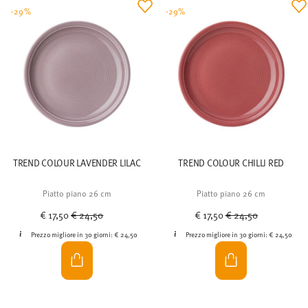
-29%
-29%
TREND COLOUR LAVENDER LILAC
TREND COLOUR CHILLI RED
Piatto piano 26 cm
Piatto piano 26 cm
Price reduced from
to
Price reduced from
to
€ 17,50
€ 24,50
€ 17,50
€ 24,50
Prezzo migliore in 30 giorni:
€ 24,50
Prezzo migliore in 30 giorni:
€ 24,50