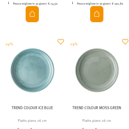
Prezzo migliore in 30 giorni:
€ 24,50
Prezzo migliore in 30 giorni:
€ 190,80
-29%
-29%
TREND COLOUR ICE BLUE
TREND COLOUR MOSS GREEN
Piatto piano 26 cm
Piatto piano 26 cm
Price reduced from
to
Price reduced from
to