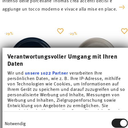
intenso delle porcellane Thomas crea accenti decisi e
aggiunge un tocco moderno e vivace alla mise en place.
-29%
-29%
Verantwortungsvoller Umgang mit Ihren
Daten
Wir und
unsere 1022 Partner
verarbeiten Ihre
persönlichen Daten, wie z. B. Ihre IP-Adresse, mithilfe
von Technologien wie Cookies, um Informationen auf
Ihrem Gerät zu speichern und darauf zuzugreifen und so
personalisierte Werbung und Inhalte, Messungen von
TREND COLOUR DEEP BLUE
TREND COLOUR MOON GREY
Werbung und Inhalten, Zielgruppenforschung sowie
Entwicklung von Angeboten zu ermöglichen. Sie
Piatto piano 26 cm
Piatto piano 26 cm
entscheiden darüber, wer Ihre Daten für welche Zwecke
nutzt. Sie können Ihre Einwilligung jederzeit über die
Price reduced from
to
Price reduced from
to
€ 17,50
€ 24,50
€ 17,50
€ 24,50
Einwilligungsauswahl
Cookie-Erklärung oder durch Klicken auf das Privacy
Notwendig
Trigger Symbol ändern oder widerrufen
Prezzo migliore in 30 giorni:
€ 24,50
Prezzo migliore in 30 giorni:
€ 24,50