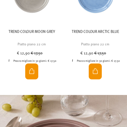
TREND COLOUR MOON GREY
TREND COLOUR ARCTIC BLUE
Piatto piano 22 cm
Piatto piano 22 cm
Price reduced from
to
Price reduced from
to
€ 12,90
€ 17,50
€ 12,90
€ 17,50
Prezzo migliore in 30 giorni:
€ 17,50
Prezzo migliore in 30 giorni:
€ 17,50