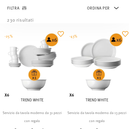
FILTRA
230 risultati
-25%
-43%
X6
X6
TREND WHITE
TREND WHITE
Servizio da tavola moderno da 31 pezzi
Servizio da tavola moderno da 13 pezzi
con regalo
con regalo
Price reduced from
to
Price reduced from
to