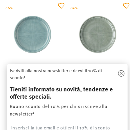
-26%
-26%
Iscriviti alla nostra newsletter e ricevi il 10% di
TREND COLOUR ICE BLUE
TREND COLOUR MOSS GREEN
sconto!
Piatto piano 22 cm
Piatto piano 22 cm
Tieniti informato su novità, tendenze e
Price reduced from
to
Price reduced from
to
€ 12,90
€ 17,50
€ 12,90
€ 17,50
offerte speciali.
Prezzo migliore in 30 giorni:
€ 17,50
Prezzo migliore in 30 giorni:
€ 17,50
Buono sconto del 10% per chi si iscrive alla
1
newsletter
Insert your email to register for the newsletters