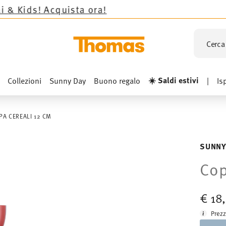
cquista ora!
Cerca 
☀️ Saldi estivi
Collezioni
Sunny Day
Buono regalo
|
Is
PA CEREALI 12 CM
SUNNY
Cop
€ 18
Prezz