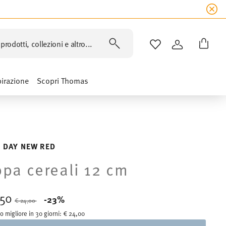
prodotti, collezioni e altro...
LISTA DESIDERI
ACCEDI
pirazione
Scopri Thomas
 DAY NEW RED
pa cereali 12 cm
,50
Price reduced from
to
-23%
€ 24,00
o migliore in 30 giorni:
€ 24,00