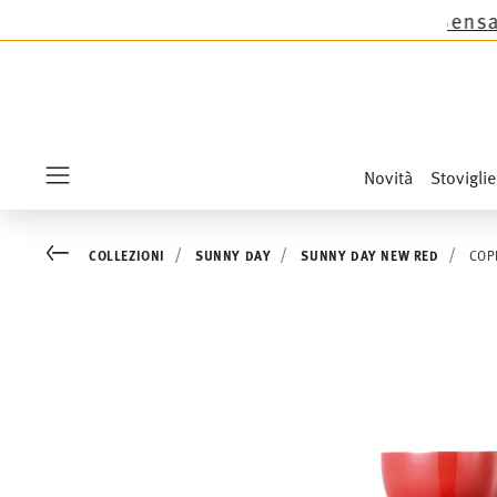
Thomas tranne le novità Sandora, Sensai & Kids!
A
Novità
Stoviglie
Menu
Go back
COLLEZIONI
SUNNY DAY
SUNNY DAY NEW RED
COP