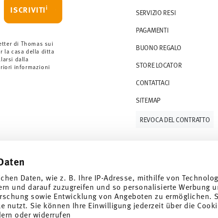
i
ISCRIVITI
SERVIZIO RESI
rdini a partire da 69,90 CHF. Per ordini
PAGAMENTI
ano a 36,90 CHF.
 gli articoli in stock. Puoi visualizzare i tempi
etter di Thomas sui
BUONO REGALO
r la casa della ditta
arsi dalla
STORE LOCATOR
S (consegna standard) in Italia.
eriori informazioni
 e-mail non appena il vostro pacco verrà
CONTATTACI
SITEMAP
resi
.
REVOCA DEL CONTRATTO
Daten
Tieniti informato
ichen Daten, wie z. B. Ihre IP-Adresse, mithilfe von Technolo
ern und darauf zuzugreifen und so personalisierte Werbung u
rschung sowie Entwicklung von Angeboten zu ermöglichen. S
 nutzt. Sie können Ihre Einwilligung jederzeit über die Cooki
dern oder widerrufen