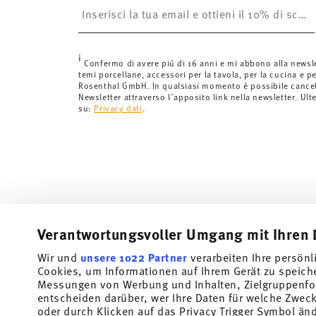
è gratuita.
Svizzera:
Le spedizioni in Svizzera sono gratuite per o
inferiori a 69,90 CHF, le spese di spedizione ammont
i
Tempi di spedizione in Italia:
5-7 giorni lavorativi per
Confermo di avere piú di 16 anni e mi abbono alla newsl
temi porcellane, accessori per la tavola, per la cucina e pe
di consegna per altri paesi
qui
.
Rosenthal GmbH. In qualsiasi momento è possibile cancell
Fornitore del servizio di spedizione:
Spediamo con UP
Newsletter attraverso l´apposito link nella newsletter. Ult
su:
Privacy dati
.
Tracciabilità
Riceverete un codice di tracciamento via
spedito.
Resi:
Per i resi, si prega di utilizzare il nostro
servizio 
Verantwortungsvoller Umgang mit Ihren 
Wir und
unsere 1022 Partner
verarbeiten Ihre persönl
Cookies, um Informationen auf Ihrem Gerät zu speich
Messungen von Werbung und Inhalten, Zielgruppenfo
entscheiden darüber, wer Ihre Daten für welche Zwecke
oder durch Klicken auf das Privacy Trigger Symbol än