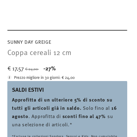
SUNNY DAY GREIGE
Coppa cereali 12 cm
Price reduced from
to
€ 17,57
-27%
€ 24,00
Prezzo migliore in 30 giorni:
€ 24,00
SALDI ESTIVI
Approfitta di un ulteriore 5% di sconto su
tutti gli articoli già in saldo.
Solo fino al
16
agosto
. Approfitta di
sconti fino al 47%
su
una selezione di articoli.*
*Escluse le collezioni Sandora, Sensai e Kids. Non cumulabile