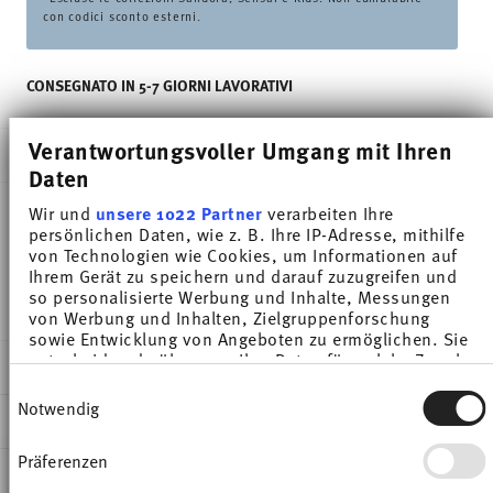
con codici sconto esterni.
CONSEGNATO IN 5-7 GIORNI LAVORATIVI
Verantwortungsvoller Umgang mit Ihren
DESCRIZIONE
Daten
Wir und
unsere 1022 Partner
verarbeiten Ihre
persönlichen Daten, wie z. B. Ihre IP-Adresse, mithilfe
Thomas Sunny Day Greige Coppa cereali - Rotondo
von Technologien wie Cookies, um Informationen auf
Ihrem Gerät zu speichern und darauf zuzugreifen und
- Ø 12,2 cm - h 8,0 cm - 0,450 l, Porcellana
so personalisierte Werbung und Inhalte, Messungen
von Werbung und Inhalten, Zielgruppenforschung
sowie Entwicklung von Angeboten zu ermöglichen. Sie
entscheiden darüber, wer Ihre Daten für welche Zwecke
DETTAGLI
nutzt. Sie können Ihre Einwilligung jederzeit über die
Einwilligungsauswahl
Cookie-Erklärung oder durch Klicken auf das Privacy
Thomas
Notwendig
DIMENSIONI
Trigger Symbol ändern oder widerrufen
Sunny Day
Greige
Präferenzen
12,20 cm
Wenn Sie es erlauben, würden wir auch gerne:
INFORMAZIONI SU CURA E SICUREZZA
Porcellana
12,20 cm
Informationen über Ihre geografische Lage