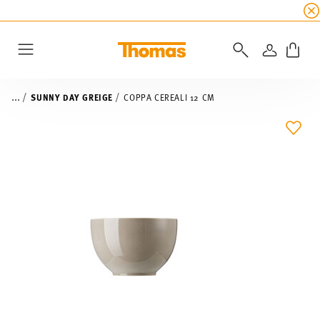
SALDI ESTIVI
☀️
5% di sconto extra! Fino al 47
ACCEDI
Menu
...
SUNNY DAY GREIGE
COPPA CEREALI 12 CM
LIST