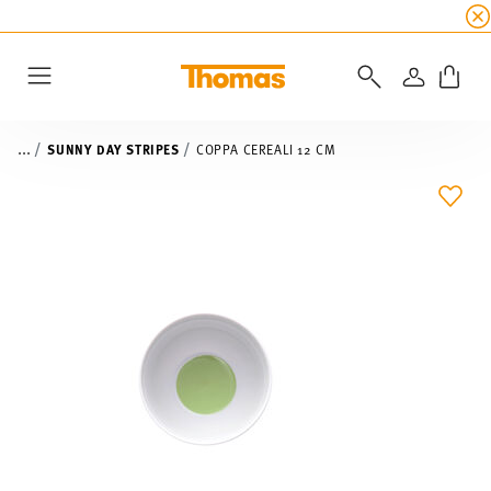
SALDI ESTIVI
☀️
5% di sconto extra! Fino al 47
ACCEDI
Menu
...
SUNNY DAY STRIPES
COPPA CEREALI 12 CM
LIST