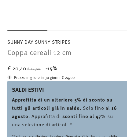
SUNNY DAY SUNNY STRIPES
Coppa cereali 12 cm
Price reduced from
to
€ 20,40
-15%
€ 24,00
Prezzo migliore in 30 giorni:
€ 24,00
SALDI ESTIVI
Approfitta di un ulteriore 5% di sconto su
tutti gli articoli già in saldo.
Solo fino al
16
agosto
. Approfitta di
sconti fino al 47%
su
una selezione di articoli.*
*Escluse le collezioni Sandora, Sensai e Kids. Non cumulabile