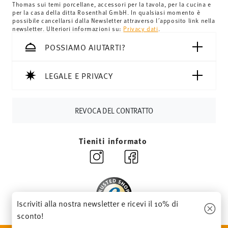
Thomas sui temi porcellane, accessori per la tavola, per la cucina e
minimo dell'ordine è di £135 e la consegna è gratuita.
per la casa della ditta Rosenthal GmbH. In qualsiasi momento è
Svizzera:
Le spedizioni in Svizzera sono gratuite per
possibile cancellarsi dalla Newsletter attraverso l´apposito link nella
newsletter. Ulteriori informazioni su:
Privacy dati
.
ordini a partire da 69,90 CHF. Per ordini inferiori a 69,90
CHF, le spese di spedizione ammontano a 36,90 CHF.
POSSIAMO AIUTARTI?
Tempi di spedizione in Italia:
5-7 giorni lavorativi per gli
articoli in stock. Puoi visualizzare i tempi di consegna per
LEGALE E PRIVACY
altri paesi
qui
.
Fornitore del servizio di spedizione:
Spediamo con UPS
(consegna standard) in Italia.
REVOCA DEL CONTRATTO
Tracciabilità
Riceverete un codice di tracciamento via e-
mail non appena il vostro pacco verrà spedito.
Tieniti informato
Resi:
Per i resi, si prega di utilizzare il nostro
servizio resi
.
Iscriviti alla nostra newsletter e ricevi il 10% di
sconto!