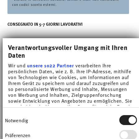
con codici sconto esterni.
CONSEGNATO IN 5-7 GIORNI LAVORATIVI
DESCRIZIONE
Verantwortungsvoller Umgang mit Ihren
Daten
Wir und
unsere 1022 Partner
verarbeiten Ihre
Thomas Sunny Day Sunny Stripes Coppa cereali -
persönlichen Daten, wie z. B. Ihre IP-Adresse, mithilfe
von Technologien wie Cookies, um Informationen auf
Rotondo - Ø 12,2 cm - h 8,0 cm - 0,450 l,
Ihrem Gerät zu speichern und darauf zuzugreifen und
Porcellana
so personalisierte Werbung und Inhalte, Messungen
von Werbung und Inhalten, Zielgruppenforschung
sowie Entwicklung von Angeboten zu ermöglichen. Sie
entscheiden darüber, wer Ihre Daten für welche Zwecke
nutzt. Sie können Ihre Einwilligung jederzeit über die
DETTAGLI
Einwilligungsauswahl
Cookie-Erklärung oder durch Klicken auf das Privacy
Notwendig
Trigger Symbol ändern oder widerrufen
Thomas
DIMENSIONI
Sunny Day
Präferenzen
Wenn Sie es erlauben, würden wir auch gerne: