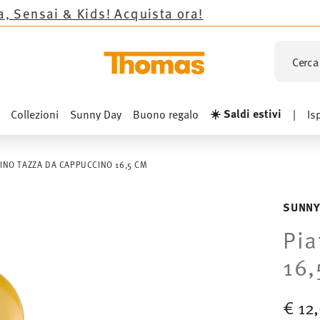
& Kids!
Acquista ora!
Cerca 
☀️ Saldi estivi
Collezioni
Sunny Day
Buono regalo
|
Is
TINO TAZZA DA CAPPUCCINO 16,5 CM
SUNNY
Pia
16,
€ 12