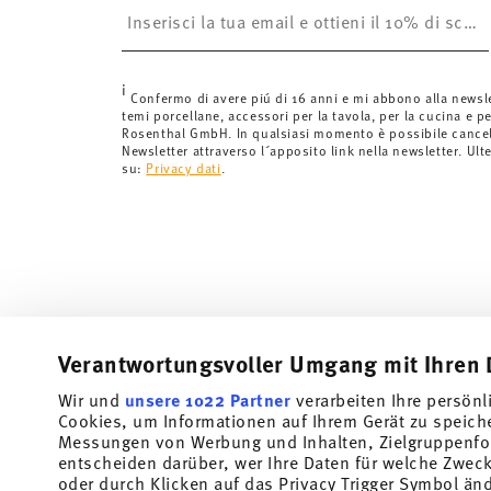
è gratuita.
Svizzera:
Le spedizioni in Svizzera sono gratuite per o
inferiori a 69,90 CHF, le spese di spedizione ammont
i
Tempi di spedizione in Italia:
5-7 giorni lavorativi per
Confermo di avere piú di 16 anni e mi abbono alla newsl
temi porcellane, accessori per la tavola, per la cucina e pe
di consegna per altri paesi
qui
.
Rosenthal GmbH. In qualsiasi momento è possibile cancell
Fornitore del servizio di spedizione:
Spediamo con UP
Newsletter attraverso l´apposito link nella newsletter. Ult
su:
Privacy dati
.
Tracciabilità
Riceverete un codice di tracciamento via
spedito.
Resi:
Per i resi, si prega di utilizzare il nostro
servizio 
Verantwortungsvoller Umgang mit Ihren 
Wir und
unsere 1022 Partner
verarbeiten Ihre persönl
Cookies, um Informationen auf Ihrem Gerät zu speich
Messungen von Werbung und Inhalten, Zielgruppenfo
entscheiden darüber, wer Ihre Daten für welche Zwecke
oder durch Klicken auf das Privacy Trigger Symbol än