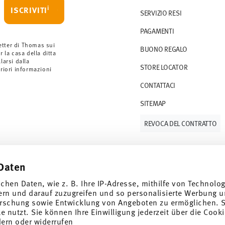
i
ISCRIVITI
SERVIZIO RESI
rdini a partire da 69,90 CHF. Per ordini
PAGAMENTI
ano a 36,90 CHF.
 gli articoli in stock. Puoi visualizzare i tempi
etter di Thomas sui
BUONO REGALO
r la casa della ditta
arsi dalla
STORE LOCATOR
S (consegna standard) in Italia.
eriori informazioni
 e-mail non appena il vostro pacco verrà
CONTATTACI
SITEMAP
resi
.
REVOCA DEL CONTRATTO
Daten
Tieniti informato
ichen Daten, wie z. B. Ihre IP-Adresse, mithilfe von Technolo
ern und darauf zuzugreifen und so personalisierte Werbung u
rschung sowie Entwicklung von Angeboten zu ermöglichen. S
 nutzt. Sie können Ihre Einwilligung jederzeit über die Cooki
dern oder widerrufen