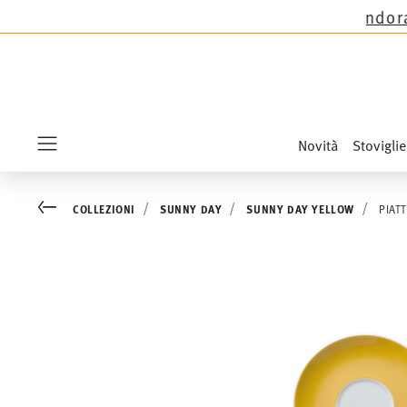
lezioni Thomas tranne le novità Sandora, Sensai 
Novità
Stoviglie
Menu
Go back
COLLEZIONI
SUNNY DAY
SUNNY DAY YELLOW
PIAT