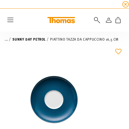
SALDI ESTIVI
☀️
5% di sconto extra! Fino al 47
ACCEDI
Menu
...
SUNNY DAY PETROL
PIATTINO TAZZA DA CAPPUCCINO 16,5 CM
LIST