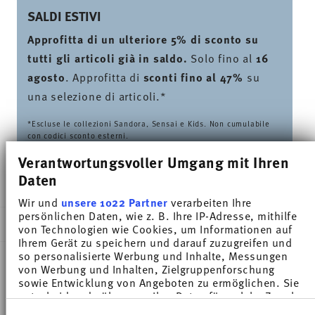
SALDI ESTIVI
Approfitta di un ulteriore 5% di sconto su
tutti gli articoli già in saldo.
Solo fino al
16
agosto
. Approfitta di
sconti fino al 47%
su
una selezione di articoli.*
*Escluse le collezioni Sandora, Sensai e Kids. Non cumulabile
con codici sconto esterni.
Verantwortungsvoller Umgang mit Ihren
Daten
CONSEGNATO IN 5-7 GIORNI LAVORATIVI
Wir und
unsere 1022 Partner
verarbeiten Ihre
persönlichen Daten, wie z. B. Ihre IP-Adresse, mithilfe
DESCRIZIONE
von Technologien wie Cookies, um Informationen auf
Ihrem Gerät zu speichern und darauf zuzugreifen und
so personalisierte Werbung und Inhalte, Messungen
von Werbung und Inhalten, Zielgruppenforschung
Thomas Sunny Day Petrol Tazza cappuccino -
sowie Entwicklung von Angeboten zu ermöglichen. Sie
entscheiden darüber, wer Ihre Daten für welche Zwecke
Rotondo - Ø 16,5 cm - h 2,2 cm, Porcellana
nutzt. Sie können Ihre Einwilligung jederzeit über die