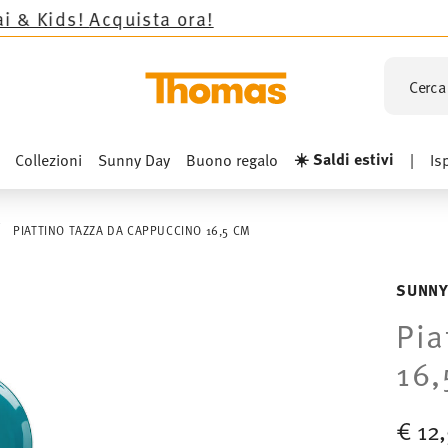
Acquista ora!
Cerca 
☀️ Saldi estivi
Collezioni
Sunny Day
Buono regalo
|
Is
PIATTINO TAZZA DA CAPPUCCINO 16,5 CM
SUNNY
Pia
16,
€ 12