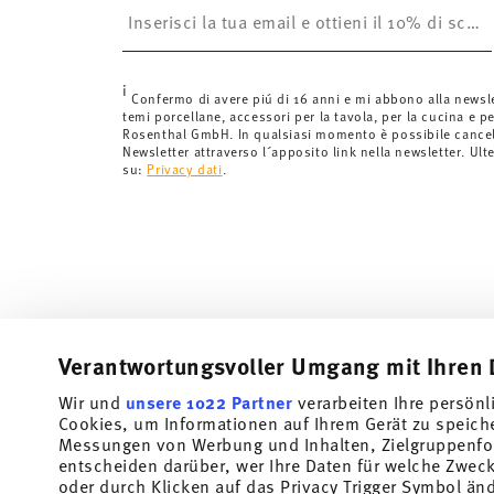
è gratuita.
Svizzera:
Le spedizioni in Svizzera sono gratuite per o
inferiori a 69,90 CHF, le spese di spedizione ammont
i
Tempi di spedizione in Italia:
5-7 giorni lavorativi per
Confermo di avere piú di 16 anni e mi abbono alla newsl
temi porcellane, accessori per la tavola, per la cucina e pe
di consegna per altri paesi
qui
.
Rosenthal GmbH. In qualsiasi momento è possibile cancell
Fornitore del servizio di spedizione:
Spediamo con UP
Newsletter attraverso l´apposito link nella newsletter. Ult
su:
Privacy dati
.
Tracciabilità
Riceverete un codice di tracciamento via
spedito.
Resi:
Per i resi, si prega di utilizzare il nostro
servizio 
Verantwortungsvoller Umgang mit Ihren 
Wir und
unsere 1022 Partner
verarbeiten Ihre persönl
Cookies, um Informationen auf Ihrem Gerät zu speich
Messungen von Werbung und Inhalten, Zielgruppenfo
entscheiden darüber, wer Ihre Daten für welche Zwecke
oder durch Klicken auf das Privacy Trigger Symbol än