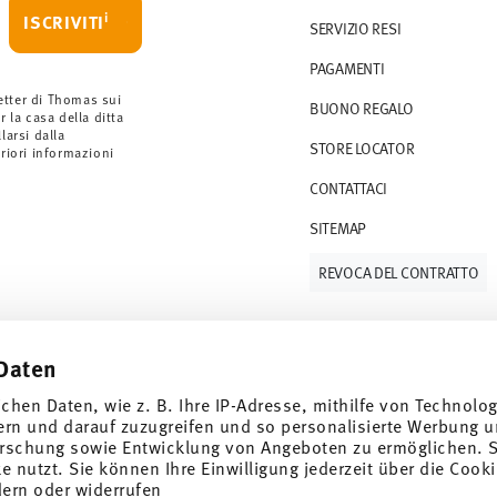
i
ISCRIVITI
SERVIZIO RESI
rdini a partire da 69,90 CHF. Per ordini
PAGAMENTI
ano a 36,90 CHF.
 gli articoli in stock. Puoi visualizzare i tempi
etter di Thomas sui
BUONO REGALO
r la casa della ditta
arsi dalla
STORE LOCATOR
S (consegna standard) in Italia.
eriori informazioni
 e-mail non appena il vostro pacco verrà
CONTATTACI
SITEMAP
resi
.
REVOCA DEL CONTRATTO
Daten
Tieniti informato
ichen Daten, wie z. B. Ihre IP-Adresse, mithilfe von Technolo
ern und darauf zuzugreifen und so personalisierte Werbung u
rschung sowie Entwicklung von Angeboten zu ermöglichen. S
 nutzt. Sie können Ihre Einwilligung jederzeit über die Cooki
dern oder widerrufen