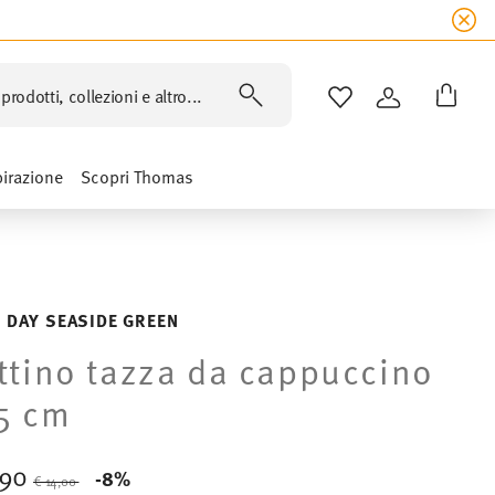
prodotti, collezioni e altro...
LISTA DESIDERI
ACCEDI
pirazione
Scopri Thomas
 DAY SEASIDE GREEN
ttino tazza da cappuccino
5 cm
,90
Price reduced from
to
-8%
€ 14,00