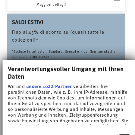
Maggiori dettagli
SALDI ESTIVI
Fino al 45% di sconto su (quasi) tutte le
collezioni!*
*Escluse le collezioni Sandora, Sensai e Kids. Non cumulabile
con codici sconto esterni.
Verantwortungsvoller Umgang mit Ihren
Daten
CONSEGNATO IN 5-7 GIORNI LAVORATIVI
Wir und
unsere 1022 Partner
verarbeiten Ihre
persönlichen Daten, wie z. B. Ihre IP-Adresse, mithilfe
DESCRIZIONE
von Technologien wie Cookies, um Informationen auf
Ihrem Gerät zu speichern und darauf zuzugreifen und
so personalisierte Werbung und Inhalte, Messungen
von Werbung und Inhalten, Zielgruppenforschung
Thomas Sunny Day New Red Tazza espresso -
sowie Entwicklung von Angeboten zu ermöglichen. Sie
entscheiden darüber, wer Ihre Daten für welche Zwecke
Rotondo - Ø 11,9 cm - h 1,6 cm, Porcellana
nutzt. Sie können Ihre Einwilligung jederzeit über die
Einwilligungsauswahl