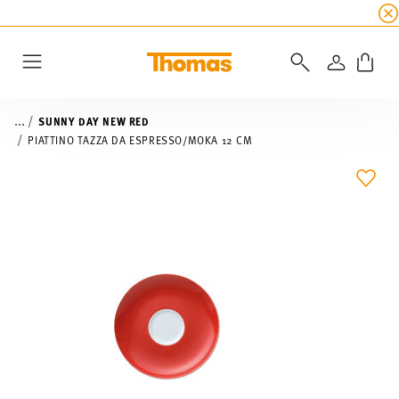
SALDI ESTIVI
☀️ fino al 45% di sconto su tutte 
ACCEDI
Menu
...
SUNNY DAY NEW RED
PIATTINO TAZZA DA ESPRESSO/MOKA 12 CM
LIST