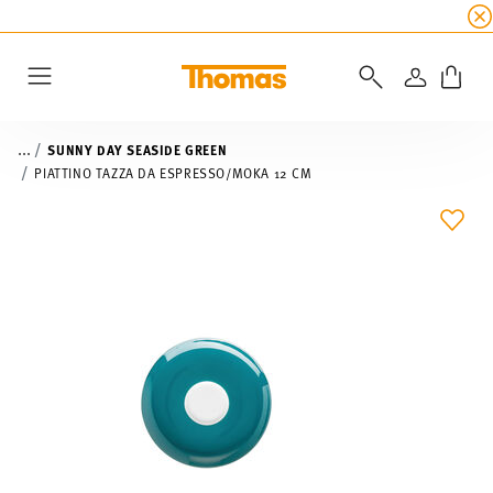
SALDI ESTIVI
☀️ fino al 45% di sconto su tutte 
ACCEDI
Menu
...
SUNNY DAY SEASIDE GREEN
PIATTINO TAZZA DA ESPRESSO/MOKA 12 CM
LIST