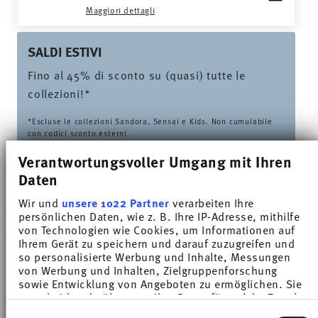
Maggiori dettagli
SALDI ESTIVI
Fino al 45% di sconto su (quasi) tutte le
collezioni!*
*Escluse le collezioni Sandora, Sensai e Kids. Non cumulabile
con codici sconto esterni.
Verantwortungsvoller Umgang mit Ihren
Daten
CONSEGNATO IN 5-7 GIORNI LAVORATIVI
Wir und
unsere 1022 Partner
verarbeiten Ihre
persönlichen Daten, wie z. B. Ihre IP-Adresse, mithilfe
DESCRIZIONE
von Technologien wie Cookies, um Informationen auf
Ihrem Gerät zu speichern und darauf zuzugreifen und
so personalisierte Werbung und Inhalte, Messungen
von Werbung und Inhalten, Zielgruppenforschung
Thomas Sunny Day Seaside Green Tazza espresso -
sowie Entwicklung von Angeboten zu ermöglichen. Sie
entscheiden darüber, wer Ihre Daten für welche Zwecke
Rotondo - Ø 11,9 cm - h 1,6 cm, Porcellana
nutzt. Sie können Ihre Einwilligung jederzeit über die
Einwilligungsauswahl