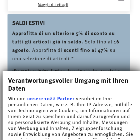
Maggiori dettagli
SALDI ESTIVI
Approfitta di un ulteriore 5% di sconto su
tutti gli articoli già in saldo.
Solo fino al
16
agosto
. Approfitta di
sconti fino al 47%
su
una selezione di articoli.*
*Escluse le collezioni Sandora, Sensai e Kids. Non cumulabile
con codici sconto esterni.
Verantwortungsvoller Umgang mit Ihren
Daten
CONSEGNATO IN 5-7 GIORNI LAVORATIVI
Wir und
unsere 1022 Partner
verarbeiten Ihre
persönlichen Daten, wie z. B. Ihre IP-Adresse, mithilfe
von Technologien wie Cookies, um Informationen auf
DESCRIZIONE
Ihrem Gerät zu speichern und darauf zuzugreifen und
so personalisierte Werbung und Inhalte, Messungen
von Werbung und Inhalten, Zielgruppenforschung
sowie Entwicklung von Angeboten zu ermöglichen. Sie
entscheiden darüber, wer Ihre Daten für welche Zwecke