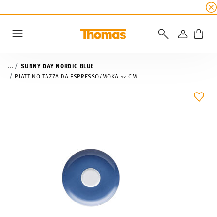
SALDI ESTIVI
☀️
5% di sconto extra! Fino al 47
ACCEDI
Menu
...
SUNNY DAY NORDIC BLUE
PIATTINO TAZZA DA ESPRESSO/MOKA 12 CM
LIST