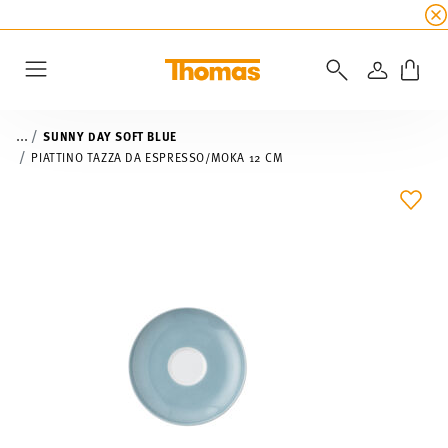
SALDI ESTIVI
☀️ fino al 45% di sconto su tutte 
ACCEDI
Menu
...
SUNNY DAY SOFT BLUE
PIATTINO TAZZA DA ESPRESSO/MOKA 12 CM
LIST