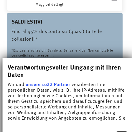
Maggiori dettagli
SALDI ESTIVI
Fino al 45% di sconto su (quasi) tutte le
collezioni!*
*Escluse le collezioni Sandora, Sensai e Kids. Non cumulabile
con codici sconto esterni.
Verantwortungsvoller Umgang mit Ihren
Daten
CONSEGNATO IN 5-7 GIORNI LAVORATIVI
Wir und
unsere 1022 Partner
verarbeiten Ihre
persönlichen Daten, wie z. B. Ihre IP-Adresse, mithilfe
DESCRIZIONE
von Technologien wie Cookies, um Informationen auf
Ihrem Gerät zu speichern und darauf zuzugreifen und
so personalisierte Werbung und Inhalte, Messungen
von Werbung und Inhalten, Zielgruppenforschung
Thomas Sunny Day Soft Blue Tazza espresso -
sowie Entwicklung von Angeboten zu ermöglichen. Sie
entscheiden darüber, wer Ihre Daten für welche Zwecke
Rotondo - Ø 11,9 cm - h 1,6 cm, Porcellana
nutzt. Sie können Ihre Einwilligung jederzeit über die
Einwilligungsauswahl