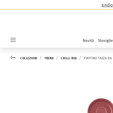
ezioni Thomas tranne le novità Sandora, Sensai 
Novità
Stoviglie
Menu
Go back
COLLEZIONI
TREND
CHILLI RED
PIATTINO TAZZA DA