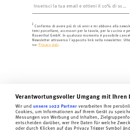
è gratuita.
Svizzera:
Le spedizioni in Svizzera sono gratuite per o
inferiori a 69,90 CHF, le spese di spedizione ammont
i
Tempi di spedizione in Italia:
5-7 giorni lavorativi per
Confermo di avere piú di 16 anni e mi abbono alla newsl
temi porcellane, accessori per la tavola, per la cucina e pe
di consegna per altri paesi
qui
.
Rosenthal GmbH. In qualsiasi momento è possibile cancell
Fornitore del servizio di spedizione:
Spediamo con UP
Newsletter attraverso l´apposito link nella newsletter. Ult
su:
Privacy dati
.
Tracciabilità
Riceverete un codice di tracciamento via
spedito.
Resi:
Per i resi, si prega di utilizzare il nostro
servizio 
Verantwortungsvoller Umgang mit Ihren 
Wir und
unsere 1022 Partner
verarbeiten Ihre persönl
Cookies, um Informationen auf Ihrem Gerät zu speich
Messungen von Werbung und Inhalten, Zielgruppenfo
entscheiden darüber, wer Ihre Daten für welche Zwecke
oder durch Klicken auf das Privacy Trigger Symbol än