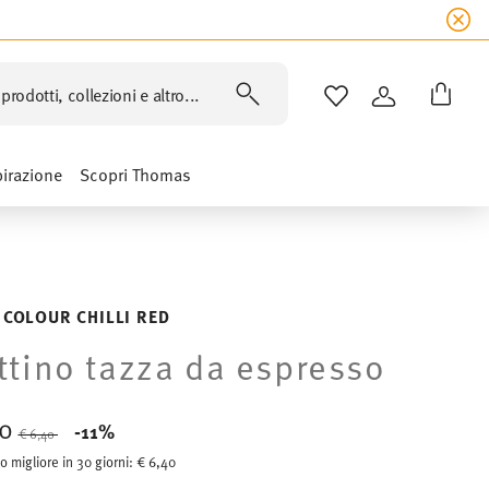
prodotti, collezioni e altro...
LISTA DESIDERI
ACCEDI
pirazione
Scopri Thomas
 COLOUR CHILLI RED
ttino tazza da espresso
70
Price reduced from
to
-11%
€ 6,40
o migliore in 30 giorni:
€ 6,40