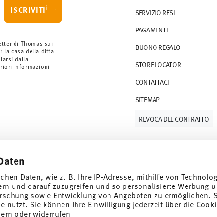
i
ISCRIVITI
SERVIZIO RESI
rdini a partire da 69,90 CHF. Per ordini
PAGAMENTI
ano a 36,90 CHF.
 gli articoli in stock. Puoi visualizzare i tempi
etter di Thomas sui
BUONO REGALO
r la casa della ditta
arsi dalla
STORE LOCATOR
S (consegna standard) in Italia.
eriori informazioni
 e-mail non appena il vostro pacco verrà
CONTATTACI
SITEMAP
resi
.
REVOCA DEL CONTRATTO
Daten
Tieniti informato
ichen Daten, wie z. B. Ihre IP-Adresse, mithilfe von Technolo
ern und darauf zuzugreifen und so personalisierte Werbung u
rschung sowie Entwicklung von Angeboten zu ermöglichen. S
 nutzt. Sie können Ihre Einwilligung jederzeit über die Cooki
dern oder widerrufen