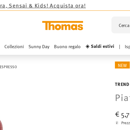
& Kids!
Acquista ora!
Cerca 
☀️ Saldi estivi
Collezioni
Sunny Day
Buono regalo
|
Is
NEW
 ESPRESSO
TREND
Pia
€ 5,
Prezz