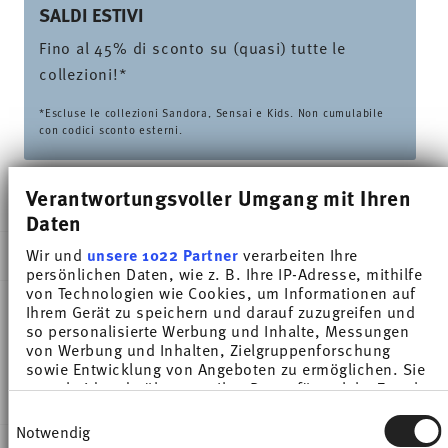
SALDI ESTIVI
Fino al 45% di sconto su (quasi) tutte le
collezioni!*
*Escluse le collezioni Sandora, Sensai e Kids. Non cumulabile
con codici sconto esterni.
Verantwortungsvoller Umgang mit Ihren
CONSEGNATO IN 5-7 GIORNI LAVORATIVI
Daten
Wir und
unsere 1022 Partner
verarbeiten Ihre
DESCRIZIONE
persönlichen Daten, wie z. B. Ihre IP-Adresse, mithilfe
von Technologien wie Cookies, um Informationen auf
Ihrem Gerät zu speichern und darauf zuzugreifen und
so personalisierte Werbung und Inhalte, Messungen
Thomas Sunny Day Orange Tazza tè - Rotondo - Ø
von Werbung und Inhalten, Zielgruppenforschung
8,3 cm - h 6,0 cm - 0,200 l, Porcellana Arancione
sowie Entwicklung von Angeboten zu ermöglichen. Sie
entscheiden darüber, wer Ihre Daten für welche Zwecke
nutzt. Sie können Ihre Einwilligung jederzeit über die
Einwilligungsauswahl
Cookie-Erklärung oder durch Klicken auf das Privacy
Notwendig
Trigger Symbol ändern oder widerrufen