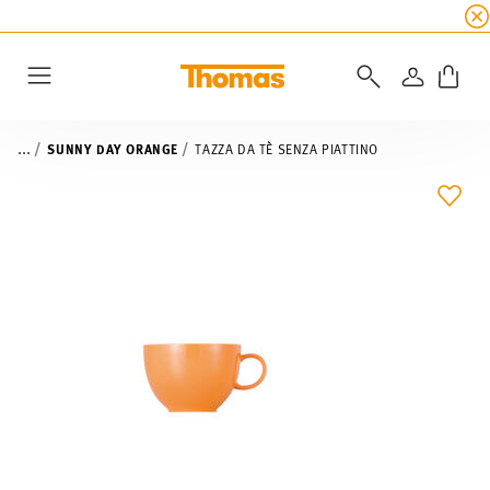
SALDI ESTIVI
☀️ fino al 45% di sconto su tutte 
ACCEDI
Menu
...
SUNNY DAY ORANGE
TAZZA DA TÈ SENZA PIATTINO
LIST