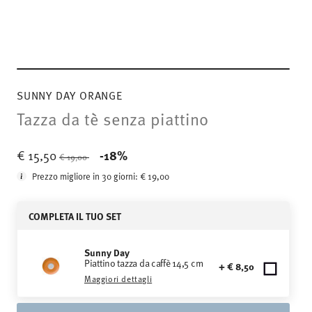
SUNNY DAY ORANGE
Tazza da tè senza piattino
Price reduced from
to
€ 15,50
-18%
€ 19,00
Prezzo migliore in 30 giorni:
€ 19,00
COMPLETA IL TUO SET
Sunny Day
Piattino tazza da caffè 14,5 cm
+ € 8,50
Maggiori dettagli