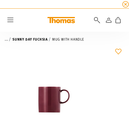
SUMMER SALE
☀️ Up to 45% discount on all Tho
LOGIN
Menu
...
SUNNY DAY FUCHSIA
MUG WITH HANDLE
ADD 