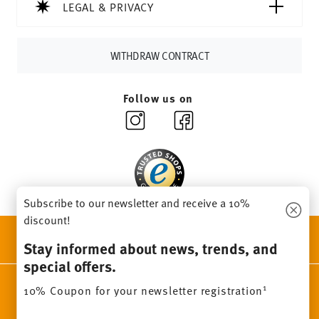
Delivery time:
3-5 working days for delivery within
LEGAL & PRIVACY
Germany for items in stock. You can view delivery times to
other countries
here
.
Returns:
For returns, please use our
returns service
.
WITHDRAW CONTRACT
Follow us on
Subscribe to our newsletter and receive a 10%
discount!
DISCOVER ALL OUR BRANDS
Stay informed about news, trends, and
Beauty & functionality for your home
special offers.
Homepage
General terms and conditions
Privacy policy
1
10% Coupon for your newsletter registration
Imprint
Change cookie consent
Insert your email to register for the newsletters