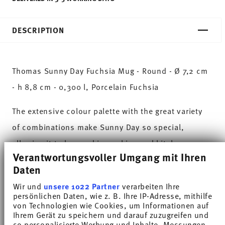
DESCRIPTION
Thomas Sunny Day Fuchsia Mug - Round - Ø 7,2 cm
- h 8,8 cm - 0,300 l, Porcelain Fuchsia
The extensive colour palette with the great variety
of combinations make Sunny Day so special,
allowing it to be used in cooking and kitchen
Verantwortungsvoller Umgang mit Ihren
worlds of every kind. Sunny Day’s pleasing and
Daten
cheerful style ensures that every day is simply
Wir und
unsere 1022 Partner
verarbeiten Ihre
unique.HAVE A SUNNY DAY!
persönlichen Daten, wie z. B. Ihre IP-Adresse, mithilfe
von Technologien wie Cookies, um Informationen auf
Ihrem Gerät zu speichern und darauf zuzugreifen und
Not pink, not red, but somewhere in between - the
so personalisierte Werbung und Inhalte, Messungen