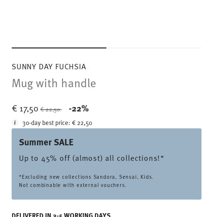
SUNNY DAY FUCHSIA
Mug with handle
Price reduced from
to
€ 17,50
-22%
€ 22,50
30-day best price:
€ 22,50
Summer SALE
Up to 45% off (almost) all collections!*
*Excluding new collections Sandora, Sensai, Kids.
Not combinable with external vouchers.
DELIVERED IN 3-5 WORKING DAYS