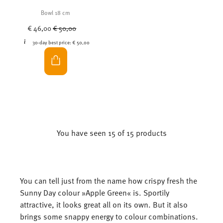
Bowl 18 cm
Price reduced from
to
€ 46,00
€ 50,00
30-day best price:
€ 50,00
You have seen 15 of 15 products
You can tell just from the name how crispy fresh the
Sunny Day colour »Apple Green« is. Sportily
attractive, it looks great all on its own. But it also
brings some snappy energy to colour combinations.