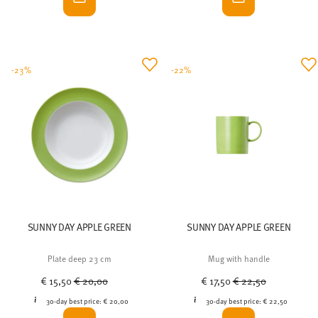
-23%
-22%
SUNNY DAY APPLE GREEN
SUNNY DAY APPLE GREEN
Plate deep 23 cm
Mug with handle
Price reduced from
to
Price reduced from
to
€ 15,50
€ 20,00
€ 17,50
€ 22,50
30-day best price:
€ 20,00
30-day best price:
€ 22,50