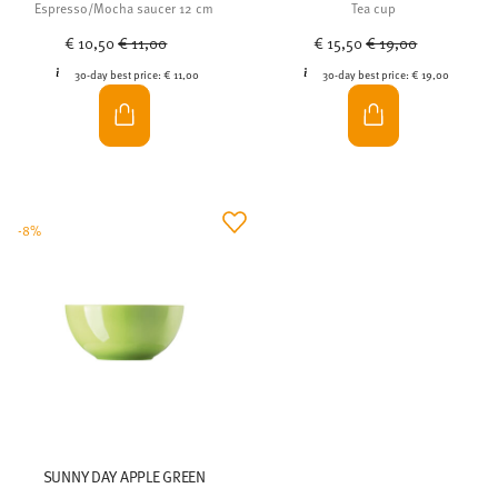
Espresso/Mocha saucer 12 cm
Tea cup
Price reduced from
to
Price reduced from
to
€ 10,50
€ 11,00
€ 15,50
€ 19,00
30-day best price:
€ 11,00
30-day best price:
€ 19,00
-8%
SUNNY DAY APPLE GREEN