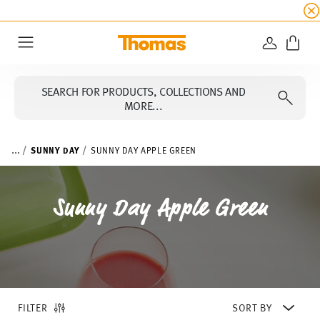
SUMMER SALE
☀️ Up to 45% discount on all Tho
LOGIN
Menu
SEARCH FOR PRODUCTS, COLLECTIONS AND
MORE...
...
SUNNY DAY
SUNNY DAY APPLE GREEN
Sunny Day Apple Green
FILTER