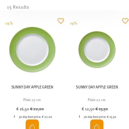
15 Results
-25%
-19%
SUNNY DAY APPLE GREEN
SUNNY DAY APPLE GREEN
Plate 27 cm
Plate 22 cm
Price reduced from
to
Price reduced from
to
€ 16,50
€ 22,00
€ 12,50
€ 15,50
30-day best price:
€ 22,00
30-day best price:
€ 15,50