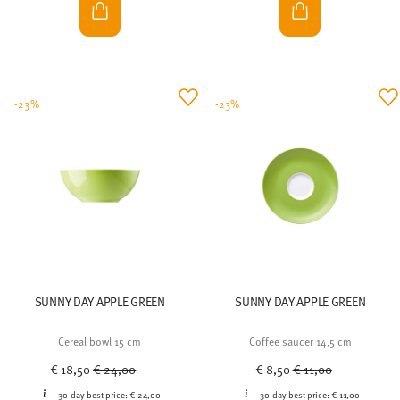
-23%
-23%
SUNNY DAY APPLE GREEN
SUNNY DAY APPLE GREEN
Cereal bowl 15 cm
Coffee saucer 14,5 cm
Price reduced from
to
Price reduced from
to
€ 18,50
€ 24,00
€ 8,50
€ 11,00
30-day best price:
€ 24,00
30-day best price:
€ 11,00