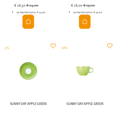
Price reduced from
to
Price reduced from
to
€ 18,50
€ 24,00
€ 18,00
€ 19,00
30-day best price:
€ 24,00
30-day best price:
€ 19,00
-5%
-18%
SUNNY DAY APPLE GREEN
SUNNY DAY APPLE GREEN