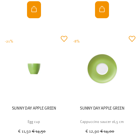
-21%
-8%
SUNNY DAY APPLE GREEN
SUNNY DAY APPLE GREEN
Egg cup
Cappuccino saucer 16,5 cm
Price reduced from
to
Price reduced from
to
€ 11,50
€ 14,50
€ 12,90
€ 14,00