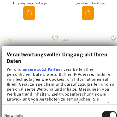
30-day best price:
€ 14,50
30-day best price:
€ 14,00
-10%
-6%
Verantwortungsvoller Umgang mit Ihren
Daten
Wir und
unsere 1022 Partner
verarbeiten Ihre
persönlichen Daten, wie z. B. Ihre IP-Adresse, mithilfe
von Technologien wie Cookies, um Informationen auf
Ihrem Gerät zu speichern und darauf zuzugreifen und so
personalisierte Werbung und Inhalte, Messungen von
Werbung und Inhalten, Zielgruppenforschung sowie
SUNNY DAY APPLE GREEN
SUNNY DAY APPLE GREEN
Entwicklung von Angeboten zu ermöglichen. Sie
entscheiden darüber, wer Ihre Daten für welche Zwecke
nutzt. Sie können Ihre Einwilligung jederzeit über die
Coffee cup
Cappuccino cup
Einwilligungsauswahl
Cookie-Erklärung oder durch Klicken auf das Privacy
Notwendig
Price reduced from
to
Price reduced from
to