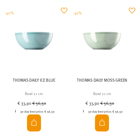
-40%
-40%
THOMAS DAILY ICE BLUE
THOMAS DAILY MOSS GREEN
Bowl 21 cm
Bowl 21 cm
Price reduced from
to
Price reduced from
to
€ 33,90
€ 56,50
€ 33,90
€ 56,50
30-day best price:
€ 56,50
30-day best price:
€ 56,50