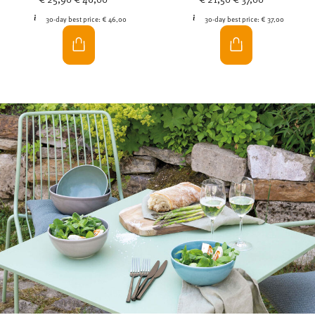
30-day best price:
€ 46,00
30-day best price:
€ 37,00