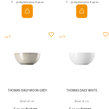
30-day best price:
€ 46,00
30-day best price:
€ 46,00
-44%
-42%
THOMAS DAILY MOON GREY
THOMAS DAILY WHITE
Bowl 18 cm
Bowl 18 cm
Price reduced from
to
Price reduced from
to
€ 25,90
€ 46,00
€ 21,50
€ 37,00