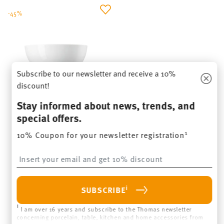
-45%
Subscribe to our newsletter and receive a 10%
discount!
Stay informed about news, trends, and
special offers.
THOMAS DAILY WHITE
1
10% Coupon for your newsletter registration
Bowl 21 cm
Insert your email to register for the newsletters
Price reduced from
to
€ 25,90
€ 47,00
30-day best price:
€ 47,00
i
SUBSCRIBE
NOTIFY ME
i
I am over 16 years and subscribe to the Thomas newsletter
concerning porcelain, table, kitchen and home accessories from