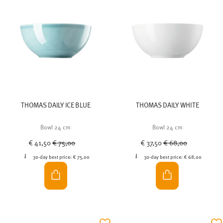
THOMAS DAILY ICE BLUE
THOMAS DAILY WHITE
Bowl 24 cm
Bowl 24 cm
Price reduced from
to
Price reduced from
to
€ 41,50
€ 75,00
€ 37,50
€ 68,00
30-day best price:
€ 75,00
30-day best price:
€ 68,00