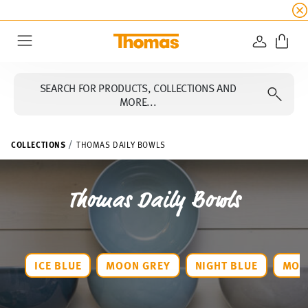
SUMMER SALE
☀️ Get an
extra 5% off
all alread
LOGIN
Menu
SEARCH FOR PRODUCTS, COLLECTIONS AND
MORE...
COLLECTIONS
THOMAS DAILY BOWLS
Thomas Daily Bowls
ICE BLUE
MOON GREY
NIGHT BLUE
MOS