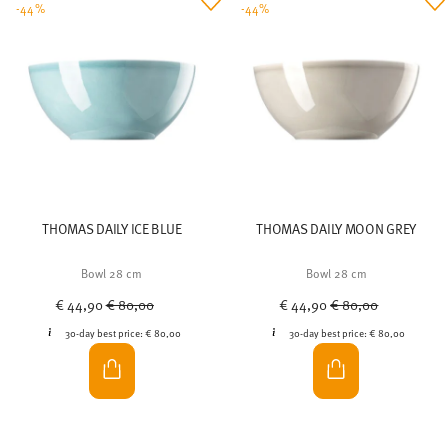
-44%
-44%
THOMAS DAILY ICE BLUE
THOMAS DAILY MOON GREY
Bowl 28 cm
Bowl 28 cm
Price reduced from
to
Price reduced from
to
€ 44,90
€ 80,00
€ 44,90
€ 80,00
30-day best price:
€ 80,00
30-day best price:
€ 80,00