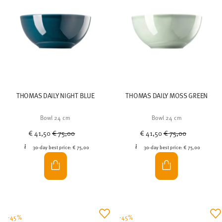
THOMAS DAILY NIGHT BLUE
THOMAS DAILY MOSS GREEN
Bowl 24 cm
Bowl 24 cm
Price reduced from
to
Price reduced from
to
€ 41,50
€ 75,00
€ 41,50
€ 75,00
30-day best price:
€ 75,00
30-day best price:
€ 75,00
-45%
-45%