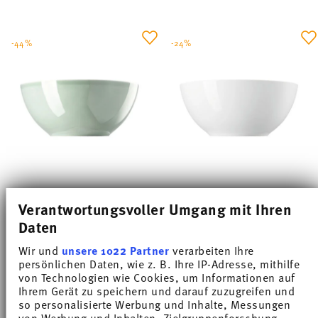
-44%
-24%
THOMAS DAILY MOSS GREEN
THOMAS DAILY WHITE
Verantwortungsvoller Umgang mit Ihren
Daten
Bowl 28 cm
Bowl 28 cm
Wir und
unsere 1022 Partner
verarbeiten Ihre
Price reduced from
to
Price reduced from
to
€ 44,90
€ 80,00
€ 53,20
€ 70,00
persönlichen Daten, wie z. B. Ihre IP-Adresse, mithilfe
von Technologien wie Cookies, um Informationen auf
30-day best price:
€ 80,00
30-day best price:
€ 70,00
Ihrem Gerät zu speichern und darauf zuzugreifen und
so personalisierte Werbung und Inhalte, Messungen
von Werbung und Inhalten, Zielgruppenforschung