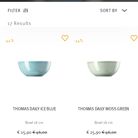
FILTER
17 Results
-44%
-44%
THOMAS DAILY ICE BLUE
THOMAS DAILY MOSS GREEN
Bowl 18 cm
Bowl 18 cm
Price reduced from
to
Price reduced from
to
€ 25,90
€ 46,00
€ 25,90
€ 46,00