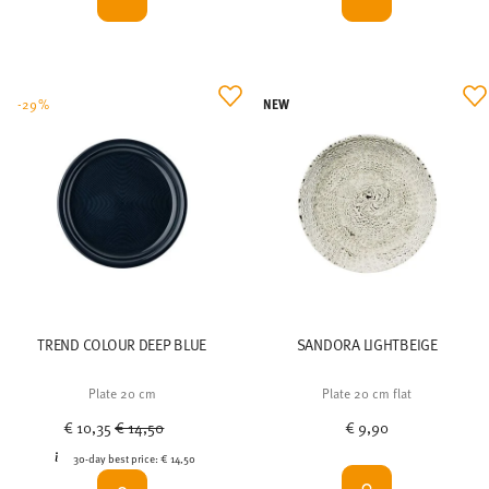
NEW
-29%
TREND COLOUR DEEP BLUE
SANDORA LIGHTBEIGE
Plate 20 cm
Plate 20 cm flat
Price reduced from
to
€ 10,35
€ 14,50
€ 9,90
30-day best price:
€ 14,50