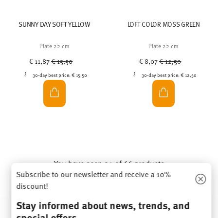
SUNNY DAY SOFT YELLOW
LOFT COLOR MOSS GREEN
Plate 22 cm
Plate 22 cm
Price reduced from
to
Price reduced from
to
€ 11,87
€ 15,50
€ 8,07
€ 12,50
30-day best price:
€ 15,50
30-day best price:
€ 12,50
You have seen 24 of 66 products
Subscribe to our newsletter and receive a 10%
discount!
MORE RESULTS
Stay informed about news, trends, and
special offers.