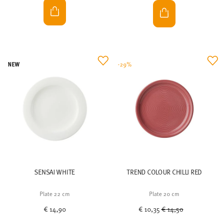
NEW
-29%
SENSAI WHITE
TREND COLOUR CHILLI RED
Plate 22 cm
Plate 20 cm
Price reduced from
to
€ 14,90
€ 10,35
€ 14,50