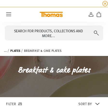
SUMMER SALE
☀️ Get an
extra 5% off
all alread
LOGIN
Menu
SEARCH FOR PRODUCTS, COLLECTIONS AND
MORE...
...
PLATES
BREAKFAST & CAKE PLATES
Breakfast & cake plates
FILTER