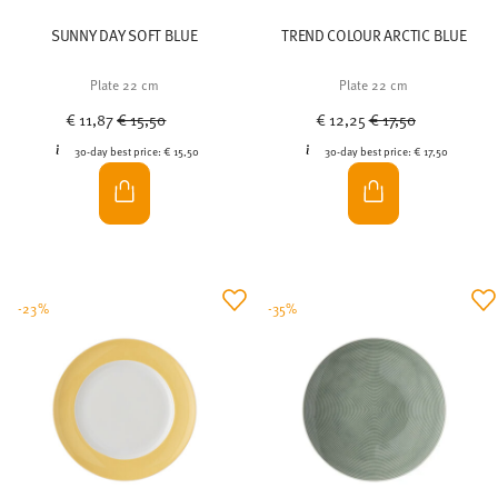
SUNNY DAY SOFT BLUE
TREND COLOUR ARCTIC BLUE
Plate 22 cm
Plate 22 cm
Price reduced from
to
Price reduced from
to
€ 11,87
€ 15,50
€ 12,25
€ 17,50
30-day best price:
€ 15,50
30-day best price:
€ 17,50
-23%
-35%