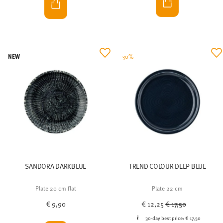
NEW
-30%
SANDORA DARKBLUE
TREND COLOUR DEEP BLUE
Plate 20 cm flat
Plate 22 cm
Price reduced from
to
€ 9,90
€ 12,25
€ 17,50
30-day best price:
€ 17,50