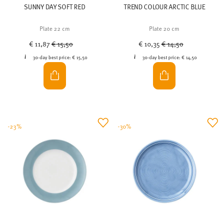
SUNNY DAY SOFT RED
TREND COLOUR ARCTIC BLUE
Plate 22 cm
Plate 20 cm
Price reduced from
to
Price reduced from
to
€ 11,87
€ 15,50
€ 10,35
€ 14,50
30-day best price:
€ 15,50
30-day best price:
€ 14,50
-23%
-30%