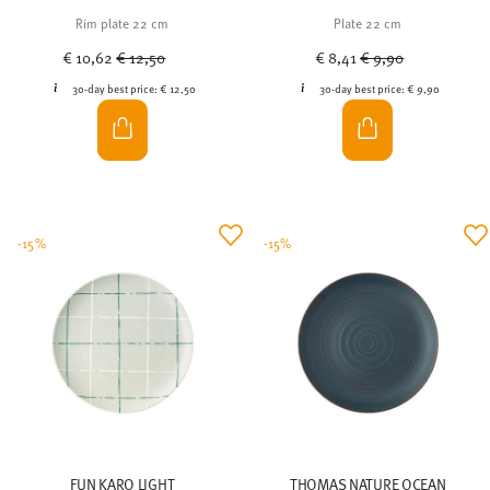
Rim plate 22 cm
Plate 22 cm
Price reduced from
to
Price reduced from
to
€ 10,62
€ 12,50
€ 8,41
€ 9,90
30-day best price:
€ 12,50
30-day best price:
€ 9,90
-15%
-15%
FUN KARO LIGHT
THOMAS NATURE OCEAN