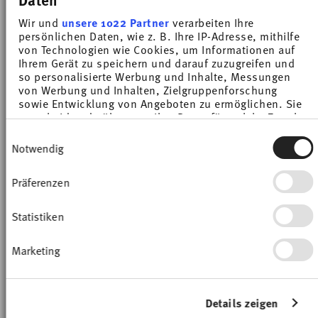
Price reduced from
to
Price reduced from
to
€ 12,25
€ 17,50
€ 10,62
€ 12,50
Wir und
unsere 1022 Partner
verarbeiten Ihre
30-day best price:
€ 17,50
30-day best price:
€ 12,50
persönlichen Daten, wie z. B. Ihre IP-Adresse, mithilfe
von Technologien wie Cookies, um Informationen auf
Ihrem Gerät zu speichern und darauf zuzugreifen und
so personalisierte Werbung und Inhalte, Messungen
von Werbung und Inhalten, Zielgruppenforschung
sowie Entwicklung von Angeboten zu ermöglichen. Sie
entscheiden darüber, wer Ihre Daten für welche Zwecke
nutzt. Sie können Ihre Einwilligung jederzeit über die
-15%
-15%
Einwilligungsauswahl
Cookie-Erklärung oder durch Klicken auf das Privacy
Notwendig
Trigger Symbol ändern oder widerrufen
Präferenzen
Wenn Sie es erlauben, würden wir auch gerne:
Informationen über Ihre geografische Lage
erfassen, welche bis auf einige Meter genau sein
Statistiken
können
Ihr Gerät durch aktives Scannen nach
Marketing
bestimmten Merkmalen (Fingerprinting)
identifizieren
Erfahren Sie mehr darüber, wie Ihre persönlichen Daten
TRIC LILAC CLOUD
TRIC LIME CREAM
verarbeitet werden, und legen Sie Ihre Präferenzen im
Details zeigen
Abschnitt Einzelheiten
fest.