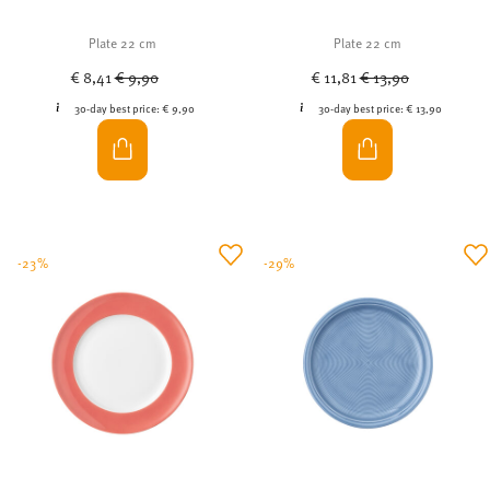
Plate 22 cm
Plate 22 cm
Price reduced from
to
Price reduced from
to
€ 8,41
€ 9,90
€ 11,81
€ 13,90
30-day best price:
€ 9,90
30-day best price:
€ 13,90
-23%
-29%