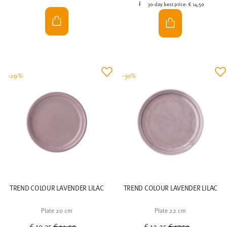
30-day best price:
€ 14,50
-29%
-30%
TREND COLOUR LAVENDER LILAC
TREND COLOUR LAVENDER LILAC
Plate 20 cm
Plate 22 cm
Price reduced from
to
Price reduced from
to
€ 10,35
€ 14,50
€ 12,25
€ 17,50