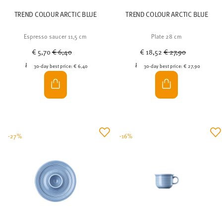
TREND COLOUR ARCTIC BLUE
TREND COLOUR ARCTIC BLUE
Espresso saucer 11,5 cm
Plate 28 cm
Price reduced from
to
Price reduced from
to
€ 5,70
€ 6,40
€ 18,52
€ 27,90
30-day best price:
€ 6,40
30-day best price:
€ 27,90
-27%
-16%