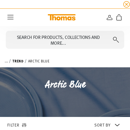
SUMMER SALE
☀️ Get an
extra 5% off
all alread
LOGIN
Menu
SEARCH FOR PRODUCTS, COLLECTIONS AND
MORE...
...
TREND
ARCTIC BLUE
Arctic Blue
FILTER