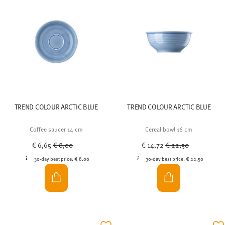
TREND COLOUR ARCTIC BLUE
TREND COLOUR ARCTIC BLUE
Coffee saucer 14 cm
Cereal bowl 16 cm
Price reduced from
to
Price reduced from
to
€ 6,65
€ 8,00
€ 14,72
€ 22,50
30-day best price:
€ 8,00
30-day best price:
€ 22,50