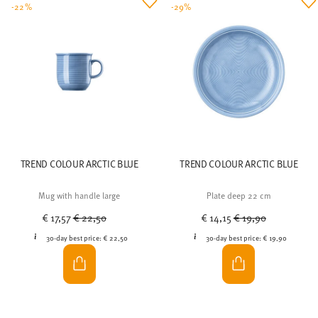
-22%
-29%
TREND COLOUR ARCTIC BLUE
TREND COLOUR ARCTIC BLUE
Mug with handle large
Plate deep 22 cm
Price reduced from
to
Price reduced from
to
€ 17,57
€ 22,50
€ 14,15
€ 19,90
30-day best price:
€ 22,50
30-day best price:
€ 19,90