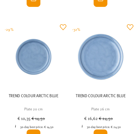
-29%
-32%
TREND COLOUR ARCTIC BLUE
TREND COLOUR ARCTIC BLUE
Plate 20 cm
Plate 26 cm
Price reduced from
to
Price reduced from
to
€ 10,35
€ 14,50
€ 16,62
€ 24,50
30-day best price:
€ 14,50
30-day best price:
€ 24,50