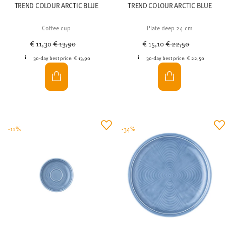
TREND COLOUR ARCTIC BLUE
TREND COLOUR ARCTIC BLUE
Coffee cup
Plate deep 24 cm
Price reduced from
to
Price reduced from
to
€ 11,30
€ 13,90
€ 15,10
€ 22,50
30-day best price:
€ 13,90
30-day best price:
€ 22,50
-11%
-34%