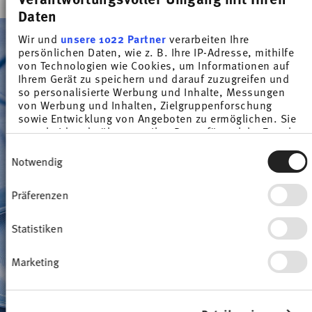
Daten
Wir und
unsere 1022 Partner
verarbeiten Ihre
persönlichen Daten, wie z. B. Ihre IP-Adresse, mithilfe
von Technologien wie Cookies, um Informationen auf
Ihrem Gerät zu speichern und darauf zuzugreifen und
so personalisierte Werbung und Inhalte, Messungen
von Werbung und Inhalten, Zielgruppenforschung
sowie Entwicklung von Angeboten zu ermöglichen. Sie
entscheiden darüber, wer Ihre Daten für welche Zwecke
nutzt. Sie können Ihre Einwilligung jederzeit über die
Einwilligungsauswahl
Cookie-Erklärung oder durch Klicken auf das Privacy
Notwendig
Trigger Symbol ändern oder widerrufen
Präferenzen
Wenn Sie es erlauben, würden wir auch gerne:
Informationen über Ihre geografische Lage
erfassen, welche bis auf einige Meter genau sein
Statistiken
können
Ihr Gerät durch aktives Scannen nach
Marketing
bestimmten Merkmalen (Fingerprinting)
identifizieren
Erfahren Sie mehr darüber, wie Ihre persönlichen Daten
verarbeitet werden, und legen Sie Ihre Präferenzen im