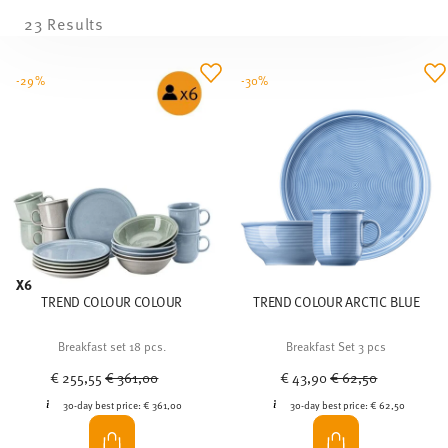
23 Results
-29%
-30%
X6
TREND COLOUR COLOUR
TREND COLOUR ARCTIC BLUE
Breakfast set 18 pcs.
Breakfast Set 3 pcs
Price reduced from
to
Price reduced from
to
€ 255,55
€ 361,00
€ 43,90
€ 62,50
30-day best price:
€ 361,00
30-day best price:
€ 62,50