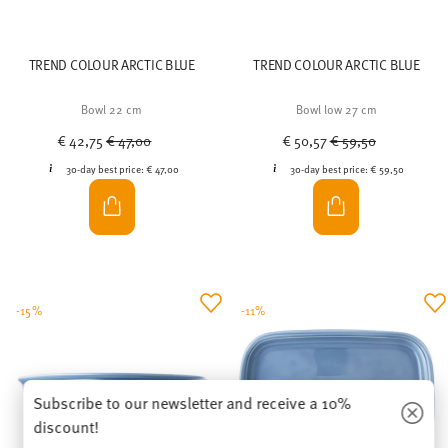
TREND COLOUR ARCTIC BLUE
TREND COLOUR ARCTIC BLUE
Bowl 22 cm
Bowl low 27 cm
Price reduced from
to
Price reduced from
to
€ 42,75
€ 47,00
€ 50,57
€ 59,50
30-day best price:
€ 47,00
30-day best price:
€ 59,50
-15%
-11%
Subscribe to our newsletter and receive a 10%
discount!