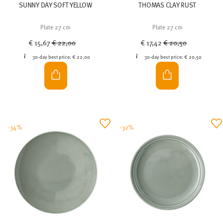
SUNNY DAY SOFT YELLOW
THOMAS CLAY RUST
Plate 27 cm
Plate 27 cm
Price reduced from
to
Price reduced from
to
€ 15,67
€ 22,00
€ 17,42
€ 20,50
30-day best price:
€ 22,00
30-day best price:
€ 20,50
-34%
-32%