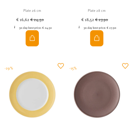
Plate 26 cm
Plate 28 cm
Price reduced from
to
Price reduced from
to
€ 16,62
€ 24,50
€ 18,52
€ 27,90
30-day best price:
€ 24,50
30-day best price:
€ 27,90
-29%
-15%