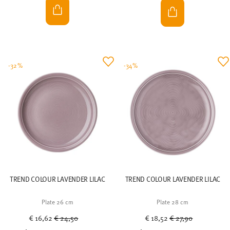
-32%
-34%
TREND COLOUR LAVENDER LILAC
TREND COLOUR LAVENDER LILAC
Plate 26 cm
Plate 28 cm
Price reduced from
to
Price reduced from
to
€ 16,62
€ 24,50
€ 18,52
€ 27,90