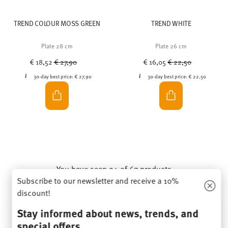
TREND COLOUR MOSS GREEN
TREND WHITE
Plate 28 cm
Plate 26 cm
Price reduced from
to
Price reduced from
to
€ 18,52
€ 27,90
€ 16,05
€ 22,50
30-day best price:
€ 27,90
30-day best price:
€ 22,50
You have seen 24 of 67 products
Subscribe to our newsletter and receive a 10%
discount!
MORE RESULTS
Stay informed about news, trends, and
special offers.