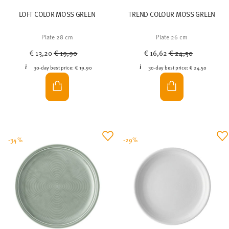
LOFT COLOR MOSS GREEN
TREND COLOUR MOSS GREEN
Plate 28 cm
Plate 26 cm
Price reduced from
to
Price reduced from
to
€ 13,20
€ 19,90
€ 16,62
€ 24,50
30-day best price:
€ 19,90
30-day best price:
€ 24,50
-34%
-29%