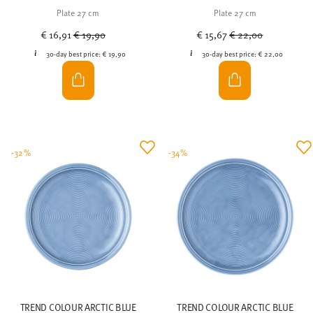
Plate 27 cm
Plate 27 cm
Price reduced from
to
Price reduced from
to
€ 16,91
€ 19,90
€ 15,67
€ 22,00
30-day best price:
€ 19,90
30-day best price:
€ 22,00
-32%
-34%
TREND COLOUR ARCTIC BLUE
TREND COLOUR ARCTIC BLUE