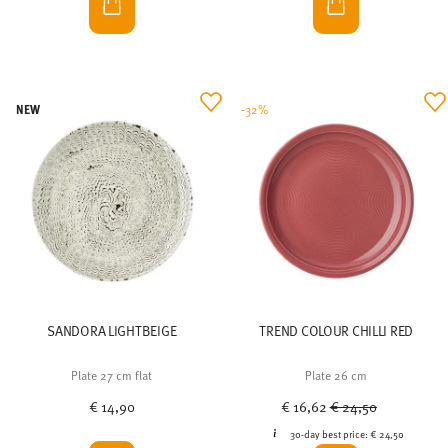
NEW
-32%
SANDORA LIGHTBEIGE
TREND COLOUR CHILLI RED
Plate 27 cm flat
Plate 26 cm
Price reduced from
to
€ 14,90
€ 16,62
€ 24,50
30-day best price:
€ 24,50