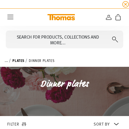
SUMMER SALE
☀️ Get an
extra 5% off
all alread
LOGIN
Menu
SEARCH FOR PRODUCTS, COLLECTIONS AND
MORE...
...
PLATES
DINNER PLATES
Dinner plates
FILTER