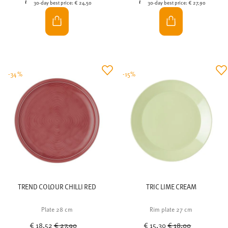
30-day best price:
€ 24,50
30-day best price:
€ 27,90
-34%
-15%
TREND COLOUR CHILLI RED
TRIC LIME CREAM
Plate 28 cm
Rim plate 27 cm
Price reduced from
to
Price reduced from
to
€ 18,52
€ 27,90
€ 15,30
€ 18,00