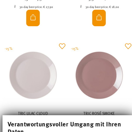
30-day best price:
€ 27,90
30-day best price:
€ 18,00
-15%
-15%
TRIC LILAC CLOUD
TRIC ROSÉ SMOKE
Verantwortungsvoller Umgang mit Ihren
Rim plate 27 cm
Rim plate 27 cm
Daten