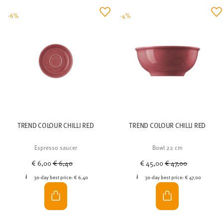
-6%
-4%
TREND COLOUR CHILLI RED
TREND COLOUR CHILLI RED
Espresso saucer
Bowl 22 cm
Price reduced from
to
Price reduced from
to
€ 6,00
€ 6,40
€ 45,00
€ 47,00
30-day best price:
€ 6,40
30-day best price:
€ 47,00