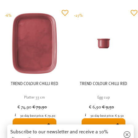
-6%
-27%
TREND COLOUR CHILLI RED
TREND COLOUR CHILLI RED
Platter 33 cm
Egg cup
Price reduced from
to
Price reduced from
to
€ 74,90
€ 79,90
€ 6,90
€ 9,50
30-day best price:
€ 79,90
30-day best price:
€ 9,50
NOTIFY ME
NOTIFY ME
Subscribe to our newsletter and receive a 10%