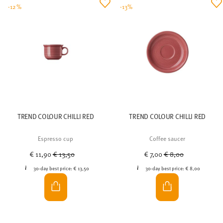
-12%
-13%
TREND COLOUR CHILLI RED
TREND COLOUR CHILLI RED
Espresso cup
Coffee saucer
Price reduced from
to
Price reduced from
to
€ 11,90
€ 13,50
€ 7,00
€ 8,00
30-day best price:
€ 13,50
30-day best price:
€ 8,00