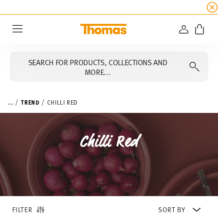
SUMMER SALE
☀️ Up to 45% discount on all Tho
LOGIN
Menu
SEARCH FOR PRODUCTS, COLLECTIONS AND
MORE...
...
TREND
CHILLI RED
Chilli Red
FILTER