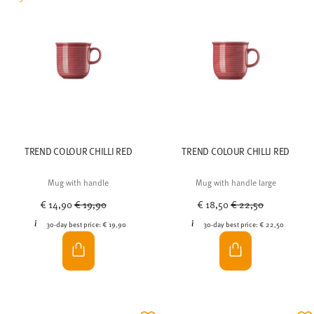
TREND COLOUR CHILLI RED
TREND COLOUR CHILLI RED
Mug with handle
Mug with handle large
Price reduced from
to
Price reduced from
to
€ 14,90
€ 19,90
€ 18,50
€ 22,50
30-day best price:
€ 19,90
30-day best price:
€ 22,50