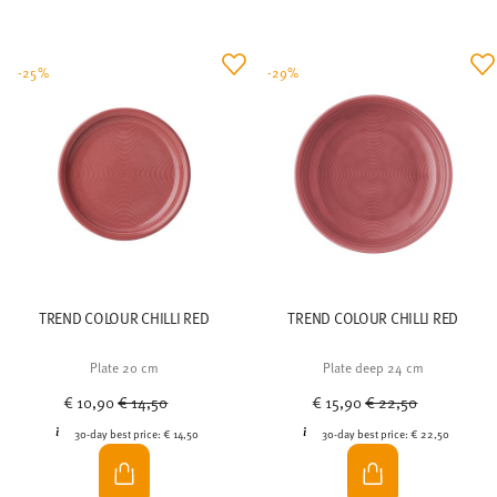
-25%
-29%
TREND COLOUR CHILLI RED
TREND COLOUR CHILLI RED
Plate 20 cm
Plate deep 24 cm
Price reduced from
to
Price reduced from
to
€ 10,90
€ 14,50
€ 15,90
€ 22,50
30-day best price:
€ 14,50
30-day best price:
€ 22,50