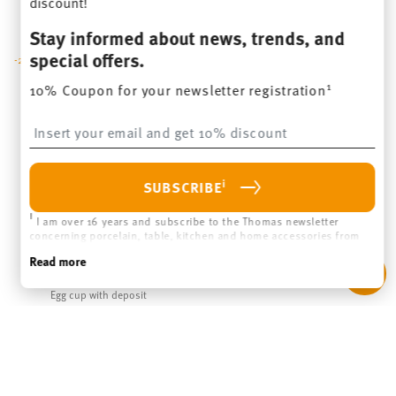
discount!
Stay informed about news, trends, and
special offers.
-23%
1
10% Coupon for your newsletter registration
Insert your email to register for the newsletters
i
SUBSCRIBE
i
I am over 16 years and subscribe to the Thomas newsletter
concerning porcelain, table, kitchen and home accessories from
Rosenthal GmbH. Cancellation is possible at any time with effect
TREND COLOUR CHILLI RED
Read more
for the future via the unsubscribe link in the newsletter. Please
find more information here:
Data Privacy
.
Egg cup with deposit
Price reduced from
to
€ 13,50
€ 17,50
30-day best price:
€ 17,50
NOTIFY ME