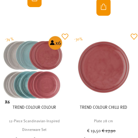
-34%
-30%
X6
TREND COLOUR COLOUR
TREND COLOUR CHILLI RED
12-Piece Scandinavian-Inspired
Plate 28 cm
Price reduced from
to
Dinnerware Set
€ 19,50
€ 27,90
Price reduced from
to