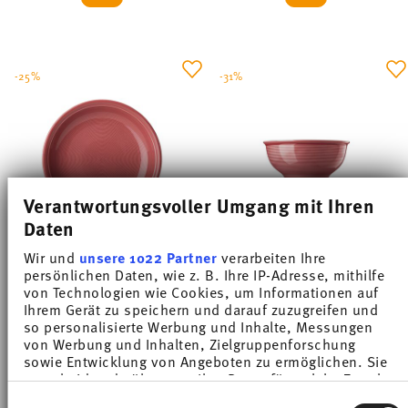
-25%
-31%
Verantwortungsvoller Umgang mit Ihren
Daten
Wir und
unsere 1022 Partner
verarbeiten Ihre
persönlichen Daten, wie z. B. Ihre IP-Adresse, mithilfe
TREND COLOUR CHILLI RED
TREND COLOUR CHILLI RED
von Technologien wie Cookies, um Informationen auf
Ihrem Gerät zu speichern und darauf zuzugreifen und
Plate deep 22 cm
Cereal bowl 16 cm
so personalisierte Werbung und Inhalte, Messungen
Price reduced from
to
Price reduced from
to
von Werbung und Inhalten, Zielgruppenforschung
€ 14,90
€ 19,90
€ 15,50
€ 22,50
sowie Entwicklung von Angeboten zu ermöglichen. Sie
30-day best price:
€ 19,90
30-day best price:
€ 22,50
entscheiden darüber, wer Ihre Daten für welche Zwecke
nutzt. Sie können Ihre Einwilligung jederzeit über die
Einwilligungsauswahl