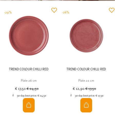
-29%
-26%
TREND COLOUR CHILLI RED
TREND COLOUR CHILLI RED
Plate 26 cm
Plate 22 cm
Price reduced from
to
Price reduced from
to
€ 17,50
€ 24,50
€ 12,90
€ 17,50
30-day best price:
€ 24,50
30-day best price:
€ 17,50