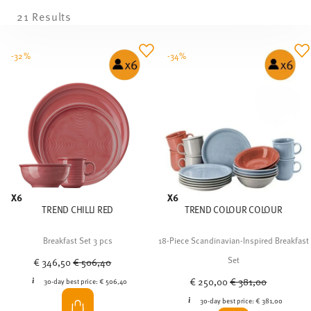
21 Results
-32%
-34%
X6
X6
TREND CHILLI RED
TREND COLOUR COLOUR
Breakfast Set 3 pcs
18-Piece Scandinavian-Inspired Breakfast
Price reduced from
to
Set
€ 346,50
€ 506,40
Price reduced from
to
€ 250,00
€ 381,00
30-day best price:
€ 506,40
30-day best price:
€ 381,00