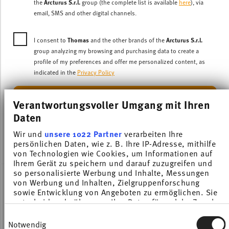
Arcturus S.r.l.
the
group (the complete list is available
here
), via
email, SMS and other digital channels.
Thomas
Arcturus S.r.l.
I consent to
and the other brands of the
group analyzing my browsing and purchasing data to create a
profile of my preferences and offer me personalized content, as
indicated in the
Privacy Policy
CREATE ACCOUNT NOW
Verantwortungsvoller Umgang mit Ihren
Daten
Wir und
unsere 1022 Partner
verarbeiten Ihre
This site is protected by reCAPTCHA and the Google
Privacy Policy
persönlichen Daten, wie z. B. Ihre IP-Adresse, mithilfe
and
Terms of Service
apply.
von Technologien wie Cookies, um Informationen auf
Ihrem Gerät zu speichern und darauf zuzugreifen und
so personalisierte Werbung und Inhalte, Messungen
von Werbung und Inhalten, Zielgruppenforschung
sowie Entwicklung von Angeboten zu ermöglichen. Sie
New to Thomas?
entscheiden darüber, wer Ihre Daten für welche Zwecke
nutzt. Sie können Ihre Einwilligung jederzeit über die
Einwilligungsauswahl
Cookie-Erklärung oder durch Klicken auf das Privacy
Notwendig
A CUSTOMER ACCOUNT HAS THE FOLLOWING