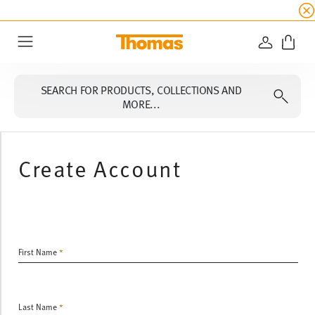
SUMMER SALE
☀️ Get an
extra 5% off
all alread
LOGIN
Menu
SEARCH FOR PRODUCTS, COLLECTIONS AND
MORE...
Create Account
First Name
Last Name