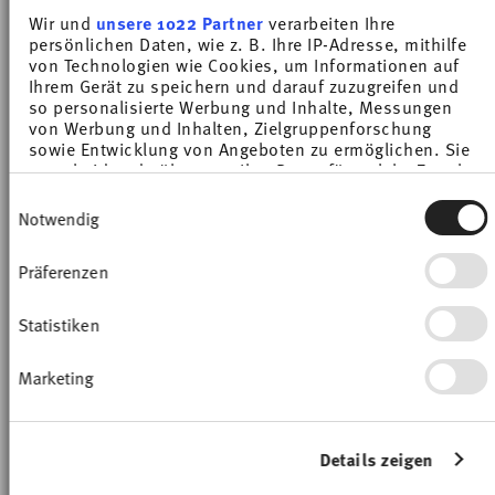
€ 15,72
€ 18,50
€ 17,00
€ 20,00
Wir und
unsere 1022 Partner
verarbeiten Ihre
30-day best price:
€ 18,50
30-day best price:
€ 20,00
persönlichen Daten, wie z. B. Ihre IP-Adresse, mithilfe
von Technologien wie Cookies, um Informationen auf
Ihrem Gerät zu speichern und darauf zuzugreifen und
so personalisierte Werbung und Inhalte, Messungen
von Werbung und Inhalten, Zielgruppenforschung
sowie Entwicklung von Angeboten zu ermöglichen. Sie
entscheiden darüber, wer Ihre Daten für welche Zwecke
nutzt. Sie können Ihre Einwilligung jederzeit über die
-39%
-15%
Einwilligungsauswahl
Cookie-Erklärung oder durch Klicken auf das Privacy
Notwendig
Trigger Symbol ändern oder widerrufen
Präferenzen
Wenn Sie es erlauben, würden wir auch gerne:
Informationen über Ihre geografische Lage
erfassen, welche bis auf einige Meter genau sein
Statistiken
können
Ihr Gerät durch aktives Scannen nach
Marketing
bestimmten Merkmalen (Fingerprinting)
identifizieren
Erfahren Sie mehr darüber, wie Ihre persönlichen Daten
CUCINA BIANCA
CUCINA COLORI BLACK
verarbeitet werden, und legen Sie Ihre Präferenzen im
Details zeigen
Abschnitt Einzelheiten
fest.
Bowl 13 cm
Bowl 13 cm