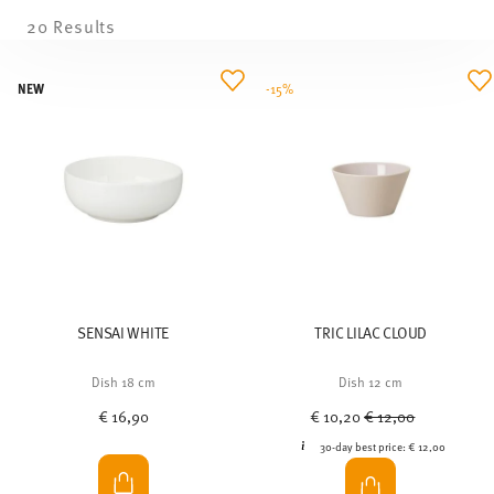
20 Results
NEW
-15%
SENSAI WHITE
TRIC LILAC CLOUD
Dish 18 cm
Dish 12 cm
Price reduced from
to
€ 16,90
€ 10,20
€ 12,00
30-day best price:
€ 12,00