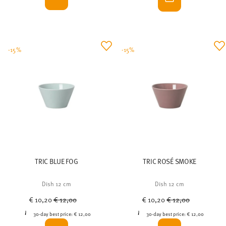
-15%
-15%
TRIC BLUE FOG
TRIC ROSÉ SMOKE
Dish 12 cm
Dish 12 cm
Price reduced from
to
Price reduced from
to
€ 10,20
€ 12,00
€ 10,20
€ 12,00
30-day best price:
€ 12,00
30-day best price:
€ 12,00