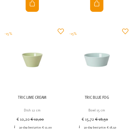
-15%
-15%
TRIC LIME CREAM
TRIC BLUE FOG
Dish 12 cm
Bowl 15 cm
Price reduced from
to
Price reduced from
to
€ 10,20
€ 12,00
€ 15,72
€ 18,50
30-day best price:
€ 12,00
30-day best price:
€ 18,50