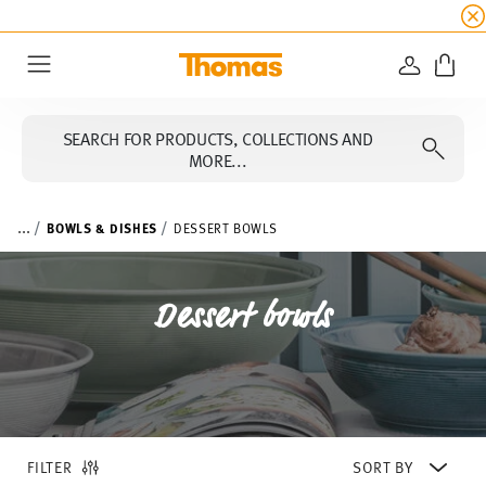
SUMMER SALE
☀️ Get an
extra 5% off
all alread
LOGIN
Menu
SEARCH FOR PRODUCTS, COLLECTIONS AND
MORE...
...
BOWLS & DISHES
DESSERT BOWLS
Dessert bowls
FILTER