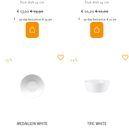
Fruit dish 14 cm
Fruit dish 14 cm
Price reduced from
to
Price reduced from
to
€ 17,00
€ 19,90
€ 10,20
€ 12,00
30-day best price:
€ 19,90
30-day best price:
€ 12,00
-15%
-24%
MEDAILLON WHITE
TRIC WHITE