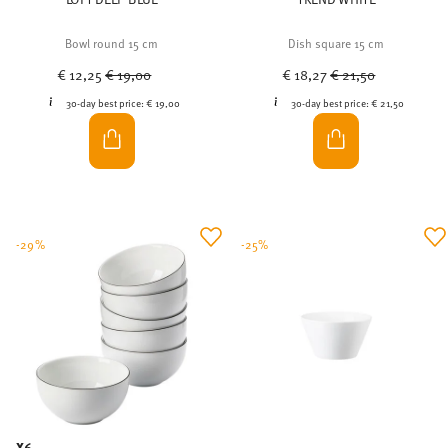
Bowl round 15 cm
Dish square 15 cm
Price reduced from
to
Price reduced from
to
€ 12,25
€ 19,00
€ 18,27
€ 21,50
30-day best price:
€ 19,00
30-day best price:
€ 21,50
-29%
-25%
X6