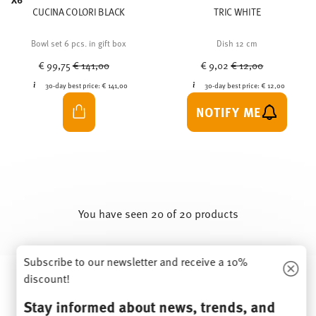
CUCINA COLORI BLACK
TRIC WHITE
Bowl set 6 pcs. in gift box
Dish 12 cm
Price reduced from
to
Price reduced from
to
€ 99,75
€ 141,00
€ 9,02
€ 12,00
30-day best price:
€ 141,00
30-day best price:
€ 12,00
NOTIFY ME
You have seen 20 of 20 products
Subscribe to our newsletter and receive a 10%
Services
Footer
discount!
Stay informed about news, trends, and
Stay informed about news, trends, and
special offers.