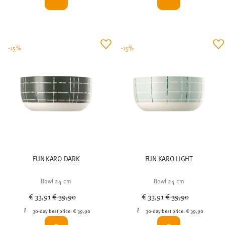
-15%
-15%
FUN KARO DARK
FUN KARO LIGHT
Bowl 24 cm
Bowl 24 cm
Price reduced from
to
Price reduced from
to
€ 33,91
€ 39,90
€ 33,91
€ 39,90
30-day best price:
€ 39,90
30-day best price:
€ 39,90