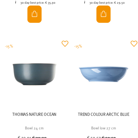
30-day best price:
€ 35,90
30-day best price:
€ 29,50
-15%
-15%
THOMAS NATURE OCEAN
TREND COLOUR ARCTIC BLUE
Bowl 24 cm
Bowl low 27 cm
Price reduced from
to
Price reduced from
to
€ 33,91
€ 39,90
€ 50,57
€ 59,50