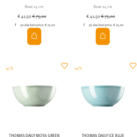
Bowl 24 cm
Bowl 24 cm
Price reduced from
to
Price reduced from
to
€ 41,50
€ 75,00
€ 41,50
€ 75,00
30-day best price:
€ 75,00
30-day best price:
€ 75,00
-45%
-45%
THOMAS DAILY MOSS GREEN
THOMAS DAILY ICE BLUE