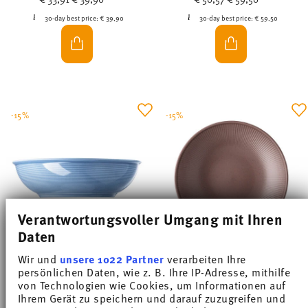
30-day best price:
€ 39,90
30-day best price:
€ 59,50
-15%
-15%
Verantwortungsvoller Umgang mit Ihren
Daten
Wir und
unsere 1022 Partner
verarbeiten Ihre
TREND COLOUR ARCTIC BLUE
THOMAS CLAY RUST
persönlichen Daten, wie z. B. Ihre IP-Adresse, mithilfe
von Technologien wie Cookies, um Informationen auf
Ihrem Gerät zu speichern und darauf zuzugreifen und
Bowl low 32 cm
Plate deep 28 cm