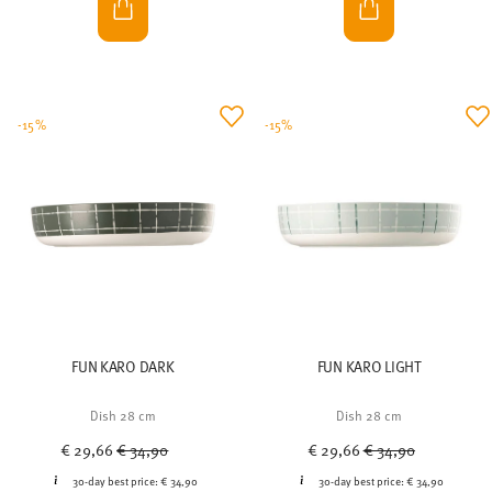
-15%
-15%
FUN KARO DARK
FUN KARO LIGHT
Dish 28 cm
Dish 28 cm
Price reduced from
to
Price reduced from
to
€ 29,66
€ 34,90
€ 29,66
€ 34,90
30-day best price:
€ 34,90
30-day best price:
€ 34,90