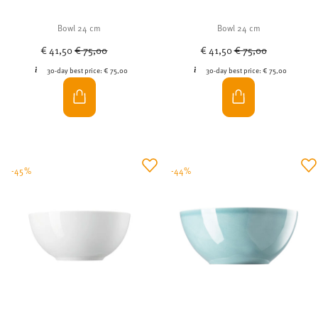
Bowl 24 cm
Bowl 24 cm
Price reduced from
to
Price reduced from
to
€ 41,50
€ 75,00
€ 41,50
€ 75,00
30-day best price:
€ 75,00
30-day best price:
€ 75,00
-45%
-44%