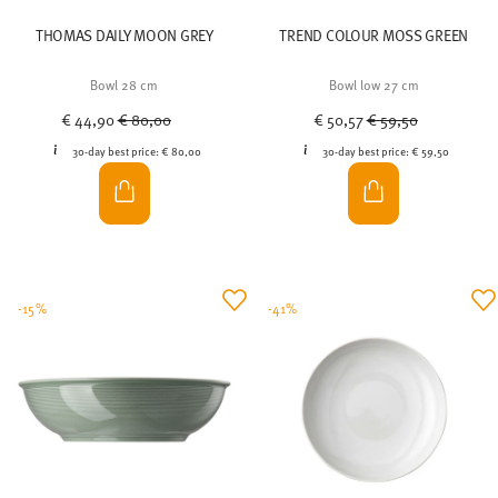
THOMAS DAILY MOON GREY
TREND COLOUR MOSS GREEN
Bowl 28 cm
Bowl low 27 cm
Price reduced from
to
Price reduced from
to
€ 44,90
€ 80,00
€ 50,57
€ 59,50
30-day best price:
€ 80,00
30-day best price:
€ 59,50
-15%
-41%