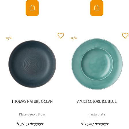
-15%
-15%
THOMAS NATURE OCEAN
AMICI COLORE ICE BLUE
Plate deep 28 cm
Pasta plate
Price reduced from
to
Price reduced from
to
€ 30,51
€ 35,90
€ 25,07
€ 29,50