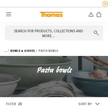
SUMMER SALE
☀️ Get an
extra 5% off
all alread
LOGIN
Menu
SEARCH FOR PRODUCTS, COLLECTIONS AND
MORE...
...
BOWLS & DISHES
PASTA BOWLS
Pasta bowls
FILTER