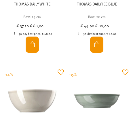
THOMAS DAILY WHITE
THOMAS DAILY ICE BLUE
Bowl 24 cm
Bowl 28 cm
Price reduced from
to
Price reduced from
to
€ 37,50
€ 68,00
€ 44,90
€ 80,00
30-day best price:
€ 68,00
30-day best price:
€ 80,00
-44%
-15%