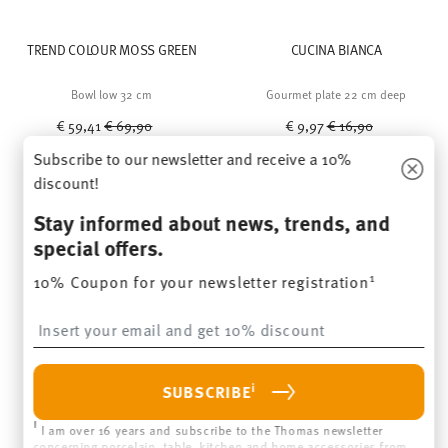
TREND COLOUR MOSS GREEN
CUCINA BIANCA
Bowl low 32 cm
Gourmet plate 22 cm deep
Price reduced from
to
Price reduced from
to
€ 59,41
€ 69,90
€ 9,97
€ 16,90
30-day best price:
€ 69,90
30-day best price:
€ 16,90
Subscribe to our newsletter and receive a 10%
discount!
Stay informed about news, trends, and
special offers.
1
10% Coupon for your newsletter registration
Insert your email to register for the newsletters
You have seen 24 of 62 products
i
SUBSCRIBE
MORE RESULTS
i
I am over 16 years and subscribe to the Thomas newsletter
concerning porcelain, table, kitchen and home accessories from