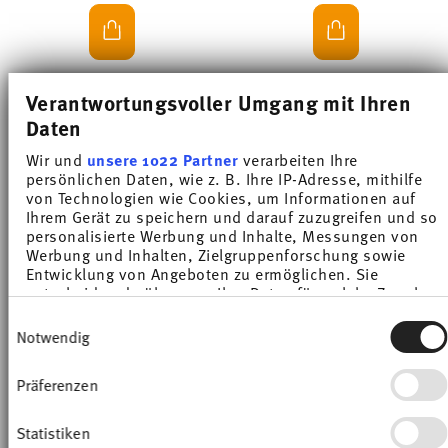
Verantwortungsvoller Umgang mit Ihren
Daten
-10%
-10%
Wir und
unsere 1022 Partner
verarbeiten Ihre
persönlichen Daten, wie z. B. Ihre IP-Adresse, mithilfe
von Technologien wie Cookies, um Informationen auf
Ihrem Gerät zu speichern und darauf zuzugreifen und so
personalisierte Werbung und Inhalte, Messungen von
Werbung und Inhalten, Zielgruppenforschung sowie
Entwicklung von Angeboten zu ermöglichen. Sie
entscheiden darüber, wer Ihre Daten für welche Zwecke
nutzt. Sie können Ihre Einwilligung jederzeit über die
Einwilligungsauswahl
Cookie-Erklärung oder durch Klicken auf das Privacy
Notwendig
Trigger Symbol ändern oder widerrufen
VARIO PURE
VARIO PURE
Präferenzen
Wenn Sie es erlauben, würden wir auch gerne:
Coffee saucer angular
Tea cup
Informationen über Ihre geografische Lage
Price reduced from
to
Price reduced from
to
erfassen, welche bis auf einige Meter genau sein
Statistiken
€ 5,40
€ 6,00
€ 11,70
€ 13,00