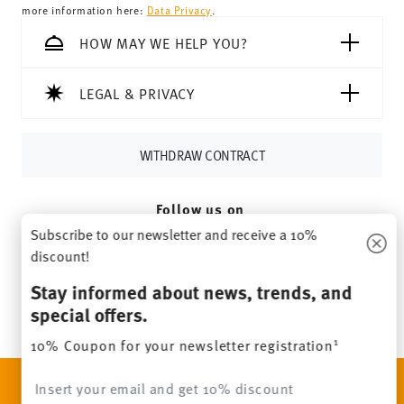
more information here:
Data Privacy
.
HOW MAY WE HELP YOU?
LEGAL & PRIVACY
WITHDRAW CONTRACT
Follow us on
Subscribe to our newsletter and receive a 10%
discount!
Stay informed about news, trends, and
special offers.
1
10% Coupon for your newsletter registration
DISCOVER ALL OUR BRANDS
Insert your email to register for the newsletters
Beauty & functionality for your home