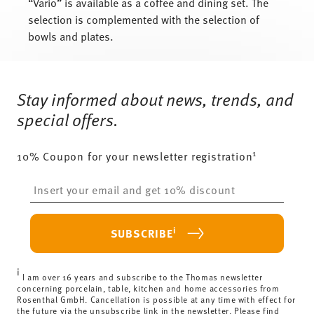
“Vario” is available as a coffee and dining set. The
selection is complemented with the selection of
bowls and plates.
Services
Footer
Stay informed about news, trends, and
special offers.
1
10% Coupon for your newsletter registration
Insert your email to register for the newsletters
i
SUBSCRIBE
i
I am over 16 years and subscribe to the Thomas newsletter
concerning porcelain, table, kitchen and home accessories from
Rosenthal GmbH. Cancellation is possible at any time with effect for
the future via the unsubscribe link in the newsletter. Please find