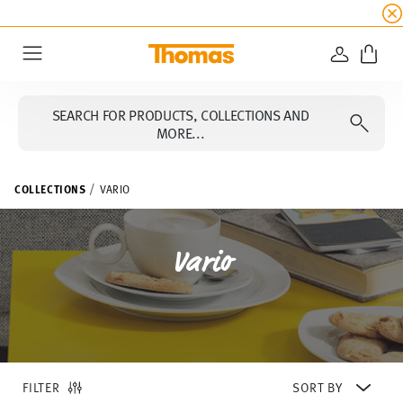
SUMMER SALE
☀️ Up to 45% discount on all Tho
LOGIN
Menu
SEARCH FOR PRODUCTS, COLLECTIONS AND
MORE...
COLLECTIONS
VARIO
Vario
FILTER