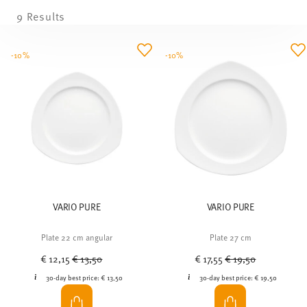
9 Results
-10%
-10%
VARIO PURE
VARIO PURE
Plate 22 cm angular
Plate 27 cm
Price reduced from
to
Price reduced from
to
€ 12,15
€ 13,50
€ 17,55
€ 19,50
30-day best price:
€ 13,50
30-day best price:
€ 19,50