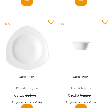
-10%
-10%
VARIO PURE
VARIO PURE
Plate deep 23 cm
Fruit dish 14 cm
Price reduced from
to
Price reduced from
to
€ 15,21
€ 16,90
€ 10,80
€ 12,00
30-day best price:
€ 16,90
30-day best price:
€ 12,00