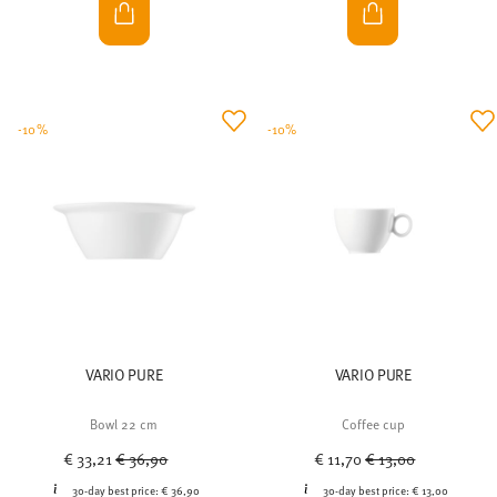
-10%
-10%
VARIO PURE
VARIO PURE
Bowl 22 cm
Coffee cup
Price reduced from
to
Price reduced from
to
€ 33,21
€ 36,90
€ 11,70
€ 13,00
30-day best price:
€ 36,90
30-day best price:
€ 13,00