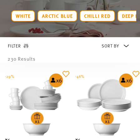
FILTER
230 Results
-29%
-46%
X6
X6
TREND WHITE
TREND WHITE
31-Piece Modern Dinnerware Set with Free
13-Piece Modern Dinnerware Set with Free
Gift
Gift