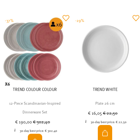
X6
TREND COLOUR COLOUR
TREND WHITE
12-Piece Scandinavian-Inspired
Plate 26 cm
Price reduced from
to
Dinnerware Set
€ 16,05
€ 22,50
Price reduced from
to
€ 190,00
€ 302,40
30-day best price:
€ 22,50
30-day best price:
€ 302,40
-32%
-32%