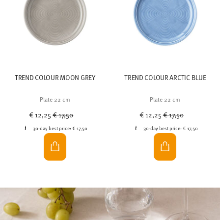
TREND COLOUR MOON GREY
TREND COLOUR ARCTIC BLUE
Plate 22 cm
Plate 22 cm
Price reduced from
to
Price reduced from
to
€ 12,25
€ 17,50
€ 12,25
€ 17,50
30-day best price:
€ 17,50
30-day best price:
€ 17,50