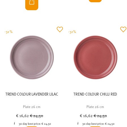
TREND COLOUR LAVENDER LILAC
TREND COLOUR CHILLI RED
Plate 26 cm
Plate 26 cm
Price reduced from
to
Price reduced from
to
€ 16,62
€ 24,50
€ 16,62
€ 24,50
30-day best price:
€ 24,50
30-day best price:
€ 24,50