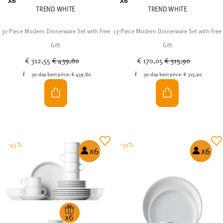
Price reduced from
to
Price reduced from
to
€ 312,55
€ 439,80
€ 170,05
€ 315,90
30-day best price:
€ 439,80
30-day best price:
€ 315,90
-45%
-32%
X6
X6
TREND WHITE
TREND WHITE
30-Piece Modern Breakfast Set with Free
24-Piece Modern Breakfast Set