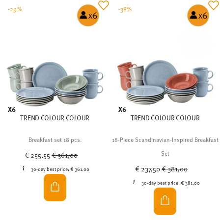
X6
X6
TREND COLOUR COLOUR
TREND COLOUR COLOUR
Breakfast set 18 pcs.
18-Piece Scandinavian-Inspired Breakfast
Price reduced from
to
Set
€ 255,55
€ 361,00
Price reduced from
to
€ 237,50
€ 381,00
30-day best price:
€ 361,00
30-day best price:
€ 381,00
-37%
-29%