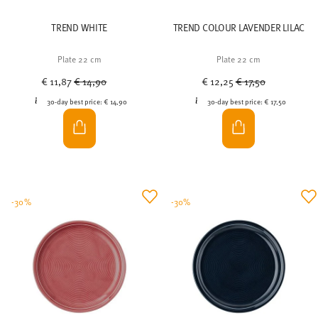
€ 11,87
€ 14,90
€ 12,25
€ 17,50
30-day best price:
€ 14,90
30-day best price:
€ 17,50
-30%
-30%
TREND COLOUR CHILLI RED
TREND COLOUR DEEP BLUE
Plate 22 cm
Plate 22 cm