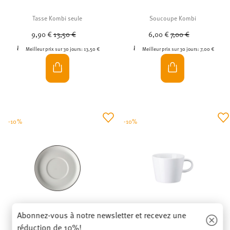
Tasse Kombi seule
Soucoupe Kombi
Price reduced from
to
Price reduced from
to
9,90 €
13,50 €
6,00 €
7,00 €
Meilleur prix sur 30 jours:
13,50 €
Meilleur prix sur 30 jours:
7,00 €
-10%
-10%
Abonnez-vous à notre newsletter et recevez une
réduction de 10%!