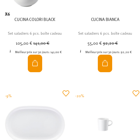
X6
CUCINA COLORI BLACK
CUCINA BIANCA
Set saladiers 6 pcs. boîte cadeau
Set saladiers 6 pcs. boîte cadeau
Price reduced from
to
Price reduced from
to
105,00 €
141,00 €
55,00 €
92,20 €
Meilleur prix sur 30 jours:
141,00 €
Meilleur prix sur 30 jours:
92,20 €
-9%
-20%