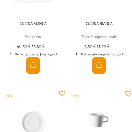
CUCINA BIANCA
CUCINA BIANCA
Plat 32 cm
Tasse à expresso seule
Price reduced from
to
Price reduced from
to
48,50 €
53,50 €
9,50 €
11,90 €
Meilleur prix sur 30 jours:
53,50 €
Meilleur prix sur 30 jours:
11,90 €
-17%
-10%