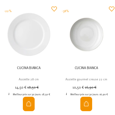
-22%
-38%
CUCINA BIANCA
CUCINA BIANCA
Assiette 28 cm
Assiette gourmet creuse 22 cm
Price reduced from
to
Price reduced from
to
14,50 €
18,50 €
10,50 €
16,90 €
Meilleur prix sur 30 jours:
18,50 €
Meilleur prix sur 30 jours:
16,90 €