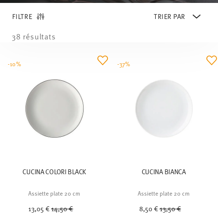
FILTRE
38 résultats
-10%
-37%
CUCINA COLORI BLACK
CUCINA BIANCA
Assiette plate 20 cm
Assiette plate 20 cm
Price reduced from
to
Price reduced from
to
13,05 €
14,50 €
8,50 €
13,50 €