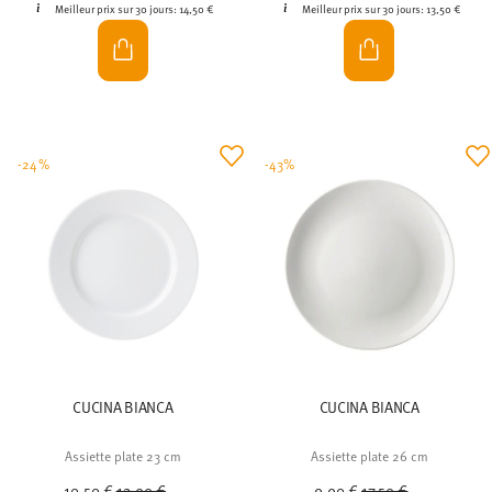
Meilleur prix sur 30 jours:
14,50 €
Meilleur prix sur 30 jours:
13,50 €
-24%
-43%
CUCINA BIANCA
CUCINA BIANCA
Assiette plate 23 cm
Assiette plate 26 cm
Price reduced from
to
Price reduced from
to
10,50 €
13,90 €
9,90 €
17,50 €