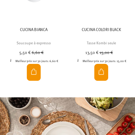
CUCINA BIANCA
CUCINA COLORI BLACK
Soucoupe à expresso
Tasse Kombi seule
Price reduced from
to
Price reduced from
to
5,50 €
6,60 €
13,50 €
15,00 €
Meilleur prix sur 30 jours:
6,60 €
Meilleur prix sur 30 jours:
15,00 €