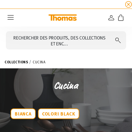
SOLDES D'ÉTÉ
☀️ 45% de réduction sur toutes l
CONNEXI
Menu
RECHERCHER DES PRODUITS, DES COLLECTIONS
ET ENC...
COLLECTIONS
CUCINA
Cucina
BIANCA
COLORI BLACK