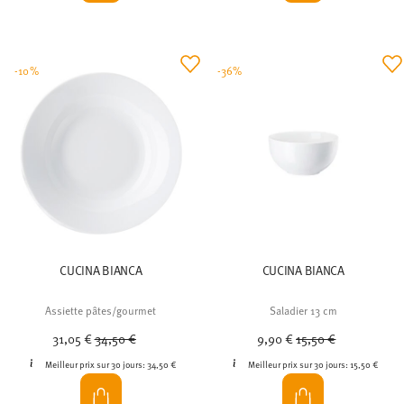
-10%
-36%
CUCINA BIANCA
CUCINA BIANCA
Assiette pâtes/gourmet
Saladier 13 cm
Price reduced from
to
Price reduced from
to
31,05 €
34,50 €
9,90 €
15,50 €
Meilleur prix sur 30 jours:
34,50 €
Meilleur prix sur 30 jours:
15,50 €