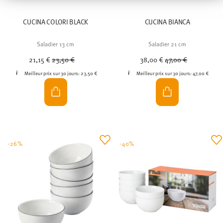
zusammen, die Sie ihnen bereitgestellt haben oder die
sie im Rahmen Ihrer Nutzung der Dienste gesammelt
CUCINA COLORI BLACK
CUCINA BIANCA
haben.
Saladier 13 cm
Saladier 21 cm
Price reduced from
to
Price reduced from
to
21,15 €
23,50 €
38,00 €
47,00 €
Meilleur prix sur 30 jours:
23,50 €
Meilleur prix sur 30 jours:
47,00 €
-26%
-40%