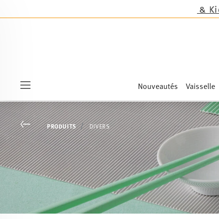
s nouveautés Sandora, Sensai & Kids!
Achetez ma
Nouveautés
Vaisselle
Menu
Go back
PRODUITS
DIVERS