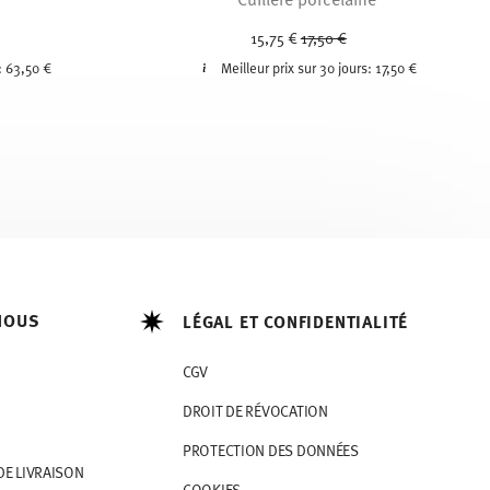
ced from
Price reduced from
to
15,75 €
17,50 €
:
63,50 €
Meilleur prix sur 30 jours:
17,50 €
NOUS
LÉGAL ET CONFIDENTIALITÉ
CGV
DROIT DE RÉVOCATION
PROTECTION DES DONNÉES
DE LIVRAISON
COOKIES