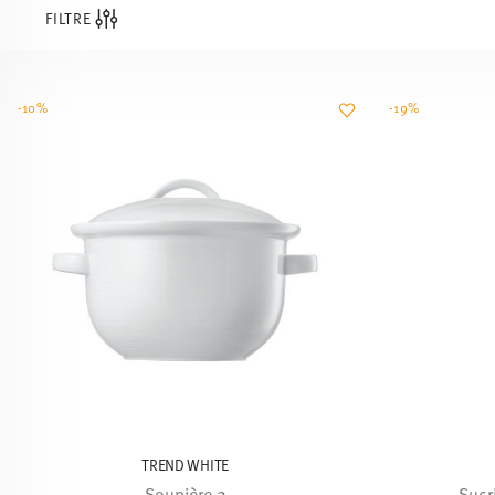
FILTRE
-10%
-19%
TREND WHITE
Soupière 2
Sucri