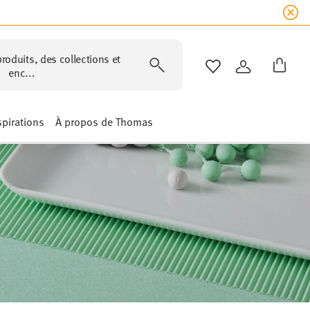
roduits, des collections et
LISTE DE SOUHAIT
CONNEXION
enc...
spirations
À propos de Thomas