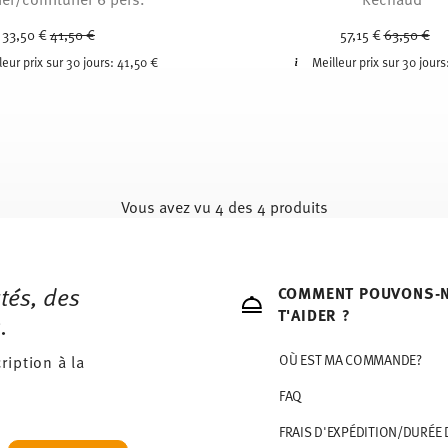
Price reduced from
to
Price redu
to
33,50 €
41,50 €
57,15 €
63,50 €
leur prix sur 30 jours:
41,50 €
Meilleur prix sur 30 jours
Vous avez vu 4 des 4 produits
tés, des
COMMENT POUVONS-
T'AIDER ?
.
ription à la
OÙ EST MA COMMANDE?
FAQ
FRAIS D'EXPÉDITION/DURÉE 