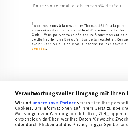
i
Abonnez-vous à la newsletter Thomas dédiée à la porcel
accessoires de cuisine, de table et d’intérieur de l’entrep
GmbH. Vous pouvez vous désinscrire à tout moment en cli
de désinscription situé qu’en bas de la newsletter. Rema
avoir 16 ans ou plus pour vous inscrire. Pour en savoir p
données
.
Verantwortungsvoller Umgang mit Ihren 
Wir und
unsere 1022 Partner
verarbeiten Ihre persönl
Abonnez-vous à notre newsletter et recevez une réduction
Cookies, um Informationen auf Ihrem Gerät zu speich
Messungen von Werbung und Inhalten, Zielgruppenfo
Tiens-toi au courant des nouveautés, des te
entscheiden darüber, wer Ihre Daten für welche Zwecke
offres spéciales.
oder durch Klicken auf das Privacy Trigger Symbol än