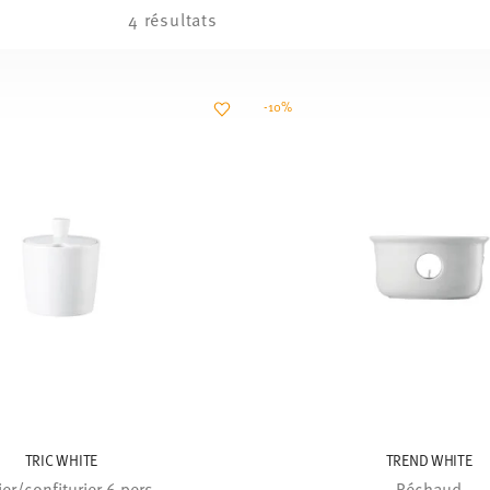
4 résultats
-10%
TRIC WHITE
TREND WHITE
er/confiturier 6 pers.
Réchaud