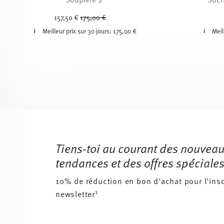
Price reduced from
to
157,50 €
175,00 €
Meilleur prix sur 30 jours:
175,00 €
Meil
Services
Footer
Tiens-toi au courant des nouveau
tendances et des offres spéciales
10% de réduction en bon d'achat pour l'insc
1
newsletter
Insert your email to register for the newsletters