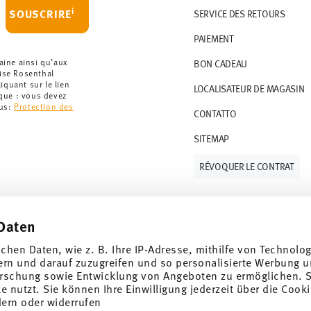
i
SOUSCRIRE
SERVICE DES RETOURS
PAIEMENT
aine ainsi qu’aux
BON CADEAU
rise Rosenthal
quant sur le lien
LOCALISATEUR DE MAGASIN
rque : vous devez
lus:
Protection des
CONTATTO
SITEMAP
RÉVOQUER LE CONTRAT
Daten
Suivez-nous sur
ichen Daten, wie z. B. Ihre IP-Adresse, mithilfe von Technolo
 de 10%!
ern und darauf zuzugreifen und so personalisierte Werbung u
rschung sowie Entwicklung von Angeboten zu ermöglichen. S
ndances et des
 nutzt. Sie können Ihre Einwilligung jederzeit über die Cooki
dern oder widerrufen