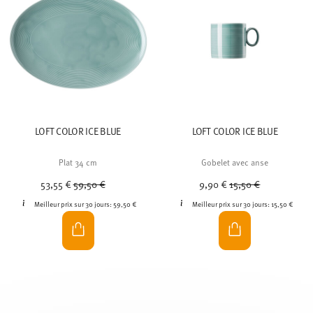
LOFT COLOR ICE BLUE
LOFT COLOR ICE BLUE
Plat 34 cm
Gobelet avec anse
Price reduced from
to
Price reduced from
to
53,55 €
59,50 €
9,90 €
15,50 €
Meilleur prix sur 30 jours:
59,50 €
Meilleur prix sur 30 jours:
15,50 €