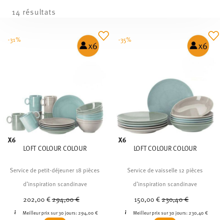
14 résultats
-31%
-35%
X6
X6
LOFT COLOUR COLOUR
LOFT COLOUR COLOUR
Service de petit-déjeuner 18 pièces
Service de vaisselle 12 pièces
d’inspiration scandinave
d’inspiration scandinave
Price reduced from
to
Price reduced from
to
202,00 €
294,00 €
150,00 €
230,40 €
Meilleur prix sur 30 jours:
294,00 €
Meilleur prix sur 30 jours:
230,40 €