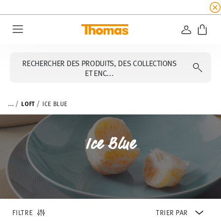
SOLDES D'ÉTÉ
☀️ 45% de réduction sur toutes l
CONNEXI
Menu
RECHERCHER DES PRODUITS, DES COLLECTIONS
ET ENC...
...
LOFT
ICE BLUE
Ice Blue
FILTRE