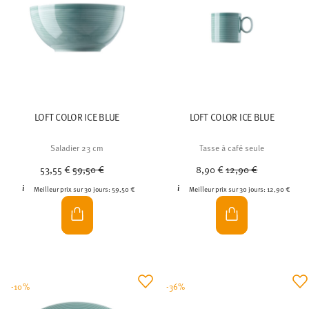
LOFT COLOR ICE BLUE
LOFT COLOR ICE BLUE
Saladier 23 cm
Tasse à café seule
Price reduced from
to
Price reduced from
to
53,55 €
59,50 €
8,90 €
12,90 €
Meilleur prix sur 30 jours:
59,50 €
Meilleur prix sur 30 jours:
12,90 €
-10%
-36%