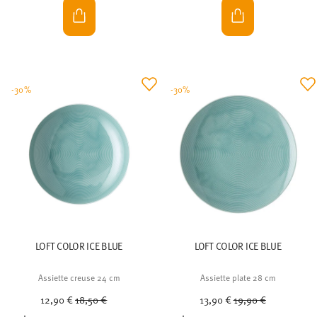
-30%
-30%
LOFT COLOR ICE BLUE
LOFT COLOR ICE BLUE
Assiette creuse 24 cm
Assiette plate 28 cm
Price reduced from
to
Price reduced from
to
12,90 €
18,50 €
13,90 €
19,90 €