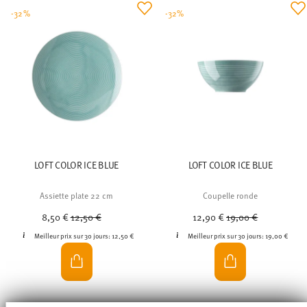
-32%
-32%
LOFT COLOR ICE BLUE
LOFT COLOR ICE BLUE
Assiette plate 22 cm
Coupelle ronde
Price reduced from
to
Price reduced from
to
8,50 €
12,50 €
12,90 €
19,00 €
Meilleur prix sur 30 jours:
12,50 €
Meilleur prix sur 30 jours:
19,00 €