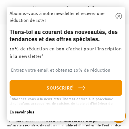
Vous avez vu 14 des 14 produits
Abonnez-vous à notre newsletter et recevez une
réduction de 10%!
Services
Footer
Tiens-toi au courant des nouveautés, des
tendances et des offres spéciales.
Tiens-toi au courant des nouveautés,
des tendances et des offres spéciales.
10% de réduction en bon d'achat pour l'inscription
1
à la newsletter
10% de réduction en bon d'achat pour l'inscription
Insert your email to register for the newsletters
1
à la newsletter
Insert your email to register for the newsletters
i
SOUSCRIRE
i
Abonnez-vous à la newsletter Thomas dédiée à la porcelaine
i
SOUSCRIRE
ainsi qu’aux accessoires de cuisine, de table et d’intérieur de
l’entreprise Rosenthal GmbH. Vous pouvez vous désinscrire à tout
En savoir plus
moment en cliquant sur le lien de désinscription situé qu’en bas
de la newsletter. Remarque : vous devez avoir 16 ans ou plus pour
i
Abonnez-vous à la newsletter Thomas dédiée à la porcelaine ainsi
vous inscrire. Pour en savoir plus:
Protection des données
.
qu’aux accessoires de cuisine, de table et d’intérieur de l’entreprise