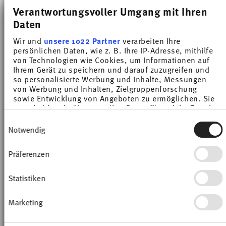
Verantwortungsvoller Umgang mit Ihren
-30%
-31%
Daten
Wir und
unsere 1022 Partner
verarbeiten Ihre
persönlichen Daten, wie z. B. Ihre IP-Adresse, mithilfe
von Technologien wie Cookies, um Informationen auf
Ihrem Gerät zu speichern und darauf zuzugreifen und
so personalisierte Werbung und Inhalte, Messungen
von Werbung und Inhalten, Zielgruppenforschung
sowie Entwicklung von Angeboten zu ermöglichen. Sie
entscheiden darüber, wer Ihre Daten für welche Zwecke
nutzt. Sie können Ihre Einwilligung jederzeit über die
Einwilligungsauswahl
Cookie-Erklärung oder durch Klicken auf das Privacy
Notwendig
LOFT COLOR ICE BLUE
LOFT COLOR ICE BLUE
Trigger Symbol ändern oder widerrufen
Präferenzen
Soucoupe à café 16,5 cm
Soucoupe Kombi 18 cm
Wenn Sie es erlauben, würden wir auch gerne:
Price reduced from
to
Price reduced from
to
Informationen über Ihre geografische Lage
4,90 €
7,00 €
5,50 €
8,00 €
erfassen, welche bis auf einige Meter genau sein
Statistiken
Meilleur prix sur 30 jours:
7,00 €
Meilleur prix sur 30 jours:
8,00 €
können
Ihr Gerät durch aktives Scannen nach
Marketing
bestimmten Merkmalen (Fingerprinting)
identifizieren